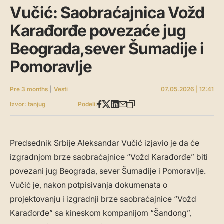
Vučić: Saobraćajnica Vožd
Karađorđe povezaće jug
Beograda,sever Šumadije i
Pomoravlje
Pre 3 months
|
Vesti
07.05.2026 | 12:41
Izvor: tanjug
Podeli:
Predsednik Srbije Aleksandar Vučić izjavio je da će
izgradnjom brze saobraćajnice “Vožd Karađorđe” biti
povezani jug Beograda, sever Šumadije i Pomoravlje.
Vučić je, nakon potpisivanja dokumenata o
projektovanju i izgradnji brze saobraćajnice “Vožd
Karađorđe” sa kineskom kompanijom “Šandong”,