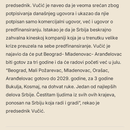
predsednik. Vučić je naveo da je veoma srećan zbog
potpisivanja današnjeg ugovora i ukazao da njie
potpisan samo komercijalni ugovor, već i ugovor o
predfinansiranju. Istakao je da je Srbija beskrajno
zahvalna kineskoj kompaniji koja je u trenutku velike
krize preuzela na sebe predfinansiranje. Vučić je
najavio da će put Beograd- Mladenovac- Aranđelovac
biti gotov za tri godine i da će radovi početi već u julu.
“Beograd, Mali Požarevac, Mladenovac, Orašac,
Aranđelovac gotovo do 2029. godine, za 3 godine
Bukulja, Kosmaj, na dohvat ruke. Jedan od najlepših
delova Srbije. Čestitam ljudima iz svih ovih krajeva,
ponosan na Srbiju koja radi i gradi”, rekao je
predsednik Vučić.