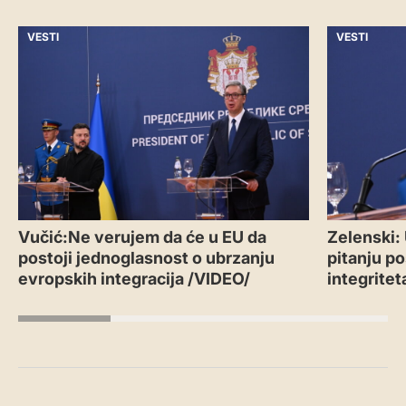
VESTI
VESTI
Vučić:Ne verujem da će u EU da
Zelenski:
postoji jednoglasnost o ubrzanju
pitanju po
evropskih integracija /VIDEO/
integritet