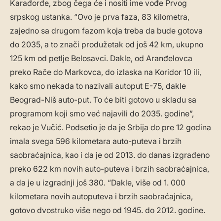
Karađorđe, zbog čega će i nositi ime vođe Prvog
srpskog ustanka. “Ovo je prva faza, 83 kilometra,
zajedno sa drugom fazom koja treba da bude gotova
do 2035, a to znači produžetak od još 42 km, ukupno
125 km od petlje Belosavci. Dakle, od Aranđelovca
preko Rače do Markovca, do izlaska na Koridor 10 ili,
kako smo nekada to nazivali autoput E-75, dakle
Beograd-Niš auto-put. To će biti gotovo u skladu sa
programom koji smo već najavili do 2035. godine”,
rekao je Vučić. Podsetio je da je Srbija do pre 12 godina
imala svega 596 kilometara auto-puteva i brzih
saobraćajnica, kao i da je od 2013. do danas izgrađeno
preko 622 km novih auto-puteva i brzih saobraćajnica,
a da je u izgradnji još 380. “Dakle, više od 1. 000
kilometara novih autoputeva i brzih saobraćajnica,
gotovo dvostruko više nego od 1945. do 2012. godine.