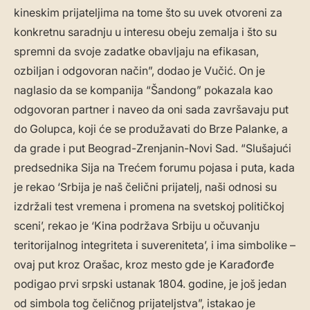
kineskim prijateljima na tome što su uvek otvoreni za
konkretnu saradnju u interesu obeju zemalja i što su
spremni da svoje zadatke obavljaju na efikasan,
ozbiljan i odgovoran način”, dodao je Vučić. On je
naglasio da se kompanija “Šandong” pokazala kao
odgovoran partner i naveo da oni sada završavaju put
do Golupca, koji će se produžavati do Brze Palanke, a
da grade i put Beograd-Zrenjanin-Novi Sad. “Slušajući
predsednika Sija na Trećem forumu pojasa i puta, kada
je rekao ‘Srbija je naš čelični prijatelj, naši odnosi su
izdržali test vremena i promena na svetskoj političkoj
sceni’, rekao je ‘Kina podržava Srbiju u očuvanju
teritorijalnog integriteta i suvereniteta’, i ima simbolike –
ovaj put kroz Orašac, kroz mesto gde je Karađorđe
podigao prvi srpski ustanak 1804. godine, je još jedan
od simbola tog čeličnog prijateljstva”, istakao je