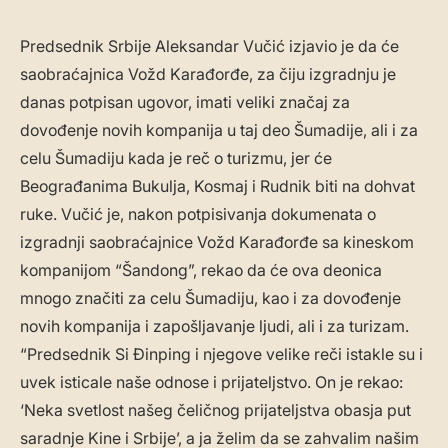
Predsednik Srbije Aleksandar Vučić izjavio je da će
saobraćajnica Vožd Karađorđe, za čiju izgradnju je
danas potpisan ugovor, imati veliki značaj za
dovođenje novih kompanija u taj deo Šumadije, ali i za
celu Šumadiju kada je reč o turizmu, jer će
Beograđanima Bukulja, Kosmaj i Rudnik biti na dohvat
ruke. Vučić je, nakon potpisivanja dokumenata o
izgradnji saobraćajnice Vožd Karađorđe sa kineskom
kompanijom “Šandong”, rekao da će ova deonica
mnogo značiti za celu Šumadiju, kao i za dovođenje
novih kompanija i zapošljavanje ljudi, ali i za turizam.
“Predsednik Si Đinping i njegove velike reči istakle su i
uvek isticale naše odnose i prijateljstvo. On je rekao:
‘Neka svetlost našeg čeličnog prijateljstva obasja put
saradnje Kine i Srbije’, a ja želim da se zahvalim našim