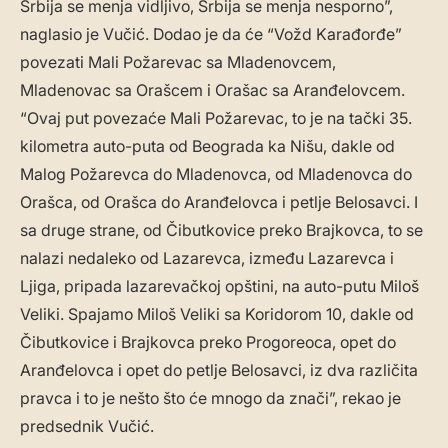
Srbija se menja vidljivo, Srbija se menja nesporno”,
naglasio je Vučić. Dodao je da će “Vožd Karađorđe”
povezati Mali Požarevac sa Mladenovcem,
Mladenovac sa Orašcem i Orašac sa Aranđelovcem.
“Ovaj put povezaće Mali Požarevac, to je na tački 35.
kilometra auto-puta od Beograda ka Nišu, dakle od
Malog Požarevca do Mladenovca, od Mladenovca do
Orašca, od Orašca do Aranđelovca i petlje Belosavci. I
sa druge strane, od Čibutkovice preko Brajkovca, to se
nalazi nedaleko od Lazarevca, između Lazarevca i
Ljiga, pripada lazarevačkoj opštini, na auto-putu Miloš
Veliki. Spajamo Miloš Veliki sa Koridorom 10, dakle od
Čibutkovice i Brajkovca preko Progoreoca, opet do
Aranđelovca i opet do petlje Belosavci, iz dva različita
pravca i to je nešto što će mnogo da znači”, rekao je
predsednik Vučić.