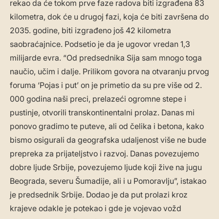
rekao da će tokom prve faze radova biti izgrađena 83
kilometra, dok će u drugoj fazi, koja će biti završena do
2035. godine, biti izgrađeno još 42 kilometra
saobraćajnice. Podsetio je da je ugovor vredan 1,3
milijarde evra. “Od predsednika Sija sam mnogo toga
naučio, učim i dalje. Prilikom govora na otvaranju prvog
foruma ‘Pojas i put’ on je primetio da su pre više od 2.
000 godina naši preci, prelazeći ogromne stepe i
pustinje, otvorili transkontinentalni prolaz. Danas mi
ponovo gradimo te puteve, ali od čelika i betona, kako
bismo osigurali da geografska udaljenost više ne bude
prepreka za prijateljstvo i razvoj. Danas povezujemo
dobre ljude Srbije, povezujemo ljude koji žive na jugu
Beograda, severu Šumadije, ali i u Pomoravlju”, istakao
je predsednik Srbije. Dodao je da put prolazi kroz
krajeve odakle je potekao i gde je vojevao vožd