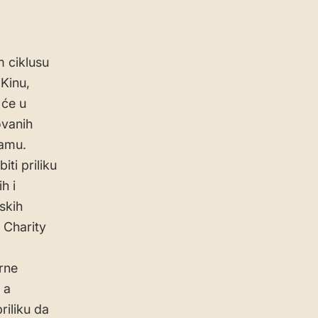
m ciklusu
Kinu,
 će u
ovanih
ramu.
ti priliku
h i
skih
h Charity
rne
 a
riliku da