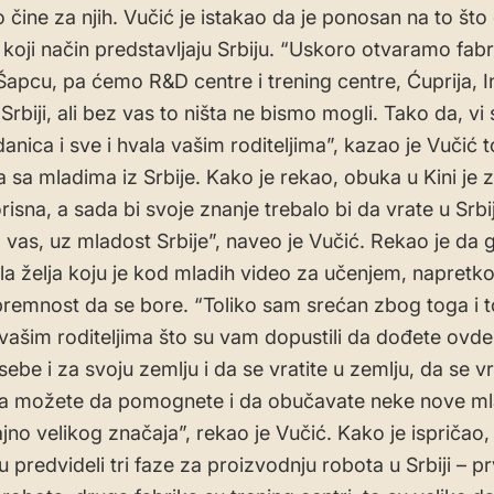
 čine za njih. Vučić je istakao da je ponosan na to što
a koji način predstavljaju Srbiju. “Uskoro otvaramo fabr
Šapcu, pa ćemo R&D centre i trening centre, Ćuprija, In
rbiji, ali bez vas to ništa ne bismo mogli. Tako da, vi 
danica i sve i hvala vašim roditeljima”, kazao je Vučić
 sa mladima iz Srbije. Kako je rekao, obuka u Kini je z
sna, a sada bi svoje znanje trebalo bi da vrate u Srbij
 vas, uz mladost Srbije”, naveo je Vučić. Rekao je da g
a želja koju je kod mladih video za učenjem, napretk
premnost da se bore. “Toliko sam srećan zbog toga i t
vašim roditeljima što su vam dopustili da dođete ovde
sebe i za svoju zemlju i da se vratite u zemlju, da se vr
da možete da pomognete i da obučavate neke nove mla
jno velikog značaja”, rekao je Vučić. Kako je ispričao,
u predvideli tri faze za proizvodnju robota u Srbiji – p