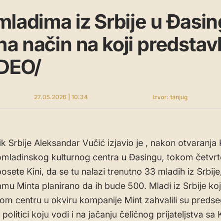
mladima iz Srbije u Đasin
a način na koji predstavl
IDEO/
27.05.2026 | 10:34
Izvor: tanjug
k Srbije Aleksandar Vučić izjavio je , nakon otvaranja
mladinskog kulturnog centra u Đasingu, tokom četvr
sete Kini, da se tu nalazi trenutno 33 mladih iz Srbije,
mu Minta planirano da ih bude 500. Mladi iz Srbije koj
tom centru u okviru kompanije Mint zahvalili su preds
politici koju vodi i na jačanju čeličnog prijateljstva sa