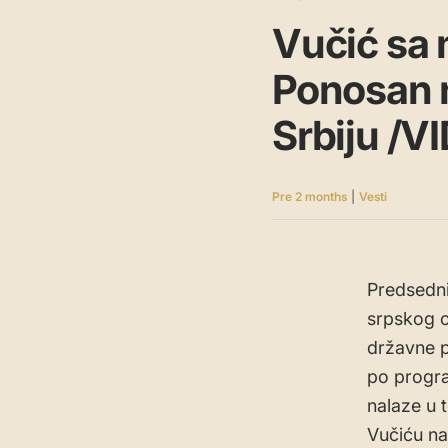
Vučić sa 
Ponosan n
Srbiju /V
Pre 2 months
|
Vesti
Predsedni
srpskog o
državne po
po progra
nalaze u 
Vučiću na 