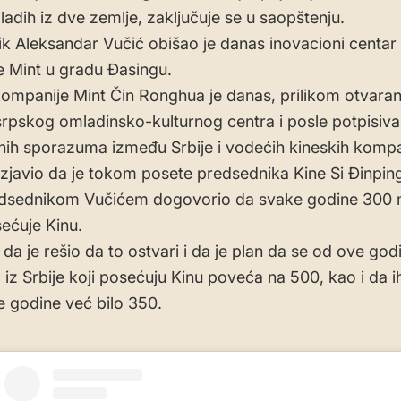
adih iz dve zemlje, zaključuje se u saopštenju.
k Aleksandar Vučić obišao je danas inovacioni centar
 Mint u gradu Đasingu.
ompanije Mint Čin Ronghua je danas, prilikom otvaran
rpskog omladinsko-kulturnog centra i posle potpisiva
onih sporazuma između Srbije i vodećih kineskih kompa
izjavio da je tokom posete predsednika Kine Si Đinping
edsednikom Vučićem dogovorio da svake godine 300 m
sećuje Kinu.
 da je rešio da to ostvari i da je plan da se od ove god
iz Srbije koji posećuju Kinu poveća na 500, kao i da ih
e godine već bilo 350.