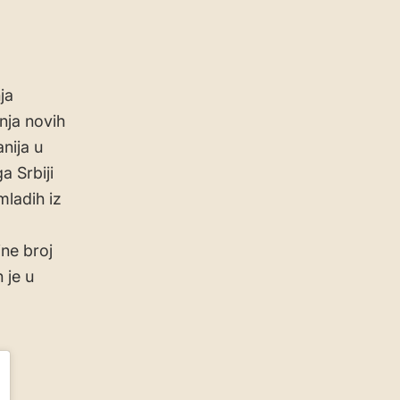
ja
nja novih
nija u
a Srbiji
ladih iz
ine broj
 je u