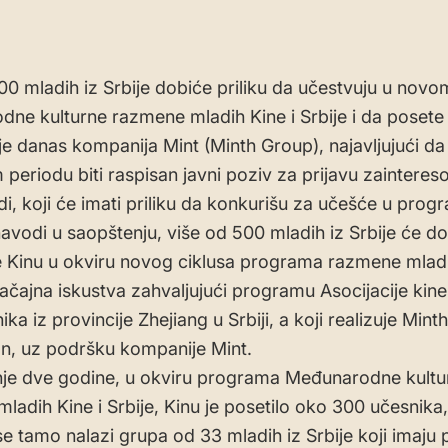
00 mladih iz Srbije dobiće priliku da učestvuju u novo
ne kulturne razmene mladih Kine i Srbije i da posete 
 je danas kompanija Mint (Minth Group), najavljujući da
periodu biti raspisan javni poziv za prijavu zainteres
di, koji će imati priliku da konkurišu za učešće u prog
avodi u saopštenju, više od 500 mladih iz Srbije će dobi
 Kinu u okviru novog ciklusa programa razmene mladi
ačajna iskustva zahvaljujući programu Asocijacije kine
ka iz provincije Zhejiang u Srbiji, a koji realizuje Mint
n, uz podršku kompanije Mint.
je dve godine, u okviru programa Međunarodne kultu
ladih Kine i Srbije, Kinu je posetilo oko 300 učesnika,
e tamo nalazi grupa od 33 mladih iz Srbije koji imaju p