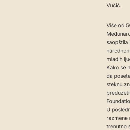
Vučić.
Više od 5
Međunarod
saopštila
narednom 
mladih lju
Kako se n
da posete
steknu zn
preduzetni
Foundatio
U posledn
razmene m
trenutno s