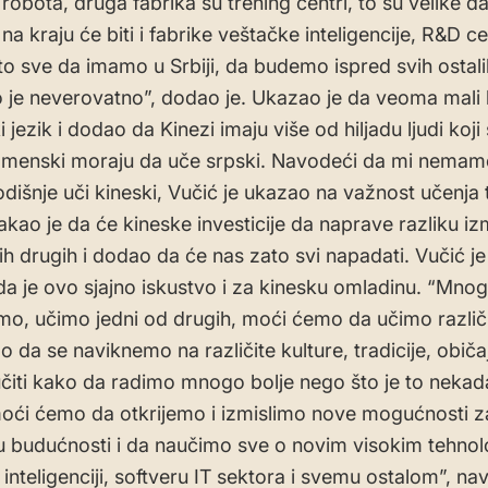
robota, druga fabrika su trening centri, to su velike d
 na kraju će biti i fabrike veštačke inteligencije, R&D cen
 to sve da imamo u Srbiji, da budemo ispred svih ostali
o je neverovatno”, dodao je. Ukazao je da veoma mali b
i jezik i dodao da Kinezi imaju više od hiljadu ljudi koj
menski moraju da uče srpski. Navodeći da mi nemamo
godišnje uči kineski, Vučić je ukazao na važnost učenja
stakao je da će kineske investicije da naprave razliku i
vih drugih i dodao da će nas zato svi napadati. Vučić je
da je ovo sjajno iskustvo i za kinesku omladinu. “Mnog
o, učimo jedni od drugih, moći ćemo da učimo različi
da se naviknemo na različite kulture, tradicije, običaje
iti kako da radimo mnogo bolje nego što je to nekad
 moći ćemo da otkrijemo i izmislimo nove mogućnosti z
u budućnosti i da naučimo sve o novim visokim tehnol
inteligenciji, softveru IT sektora i svemu ostalom”, na