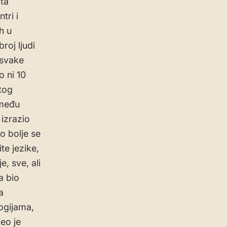
ata
tri i
h u
roj ljudi
i svake
 ni 10
 tog
zmeđu
 izrazio
o bolje se
te jezike,
, sve, ali
a bio
a
ogijama,
veo je