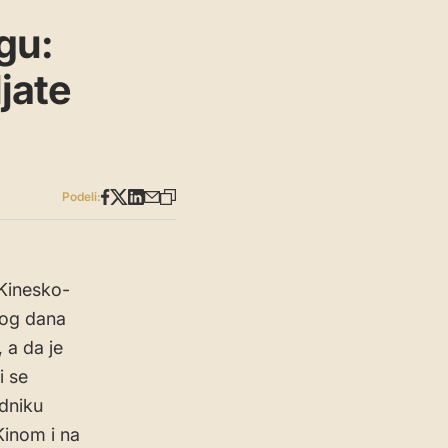
gu:
jate
Podeli:
 Kinesko-
tog dana
 a da je
i se
edniku
 Kinom i na