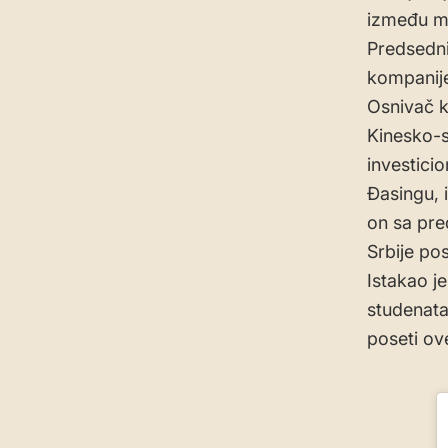
između ml
Predsedni
kompanije
Osnivač k
Kinesko-s
investici
Đasingu, 
on sa pr
Srbije po
Istakao je
studenata 
poseti ov