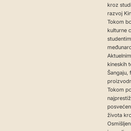
kroz stud
razvoj Kin
Tokom bor
kulturne 
studentim
međunarod
Aktuelnim
kineskih t
Šangaju, 
proizvodnj
Tokom pos
najpresti
posvećen 
života kr
Osmišljen