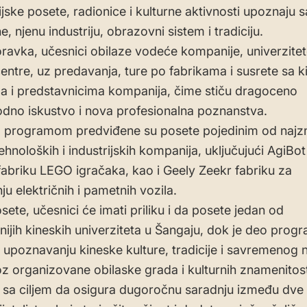
ijske posete, radionice i kulturne aktivnosti upoznaju 
e, njenu industriju, obrazovni sistem i tradiciju.
avka, učesnici obilaze vodeće kompanije, univerzitet
centre, uz predavanja, ture po fabrikama i susrete sa 
a i predstavnicima kompanija, čime stiču dragoceno
no iskustvo i nova profesionalna poznanstva.
 programom predviđene su posete pojedinim od najzn
ehnoloških i industrijskih kompanija, uključujući AgiBot
fabriku LEGO igračaka, kao i Geely Zeekr fabriku za
u električnih i pametnih vozila.
ete, učesnici će imati priliku i da posete jedan od
žnijih kineskih univerziteta u Šangaju, dok je deo prog
upoznavanju kineske kulture, tradicije i savremenog 
oz organizovane obilaske grada i kulturnih znamenitost
 sa ciljem da osigura dugoročnu saradnju između dve