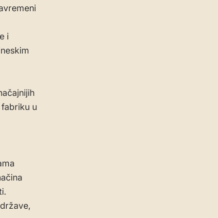
savremeni
e i
kineskim
ačajnijih
 fabriku u
rama
načina
i.
 države,