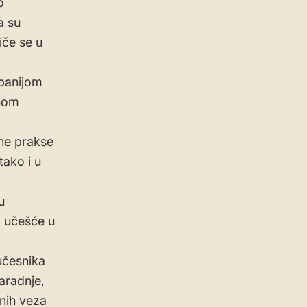
o
a su
iče se u
mpanijom
vnom
čne prakse
tako i u
u
a učešće u
učesnika
saradnje,
rnih veza