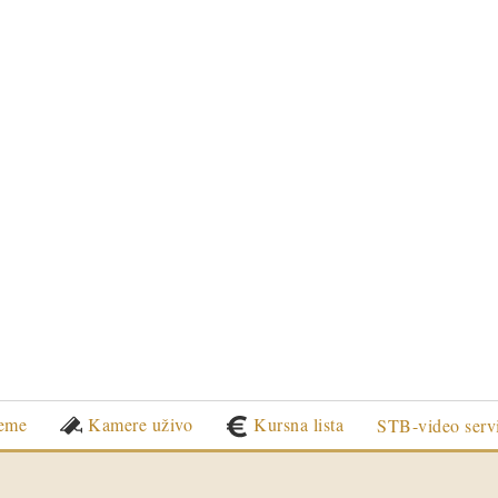
eme
Kamere uživo
Kursna lista
STB-video serv