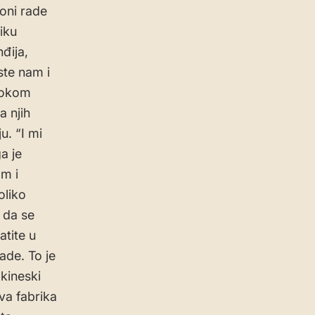
 oni rade
iku
đija,
ste nam i
 tokom
a njih
u. “I mi
a je
om i
oliko
 da se
atite u
de. To je
 kineski
rva fabrika