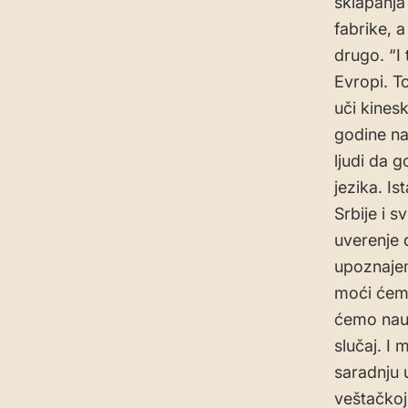
sklapanja 
fabrike, a
drugo. “I
Evropi. T
uči kinesk
godine na
ljudi da 
jezika. I
Srbije i s
uverenje 
upoznajem
moći ćemo 
ćemo nauč
slučaj. I
saradnju 
veštačkoj 