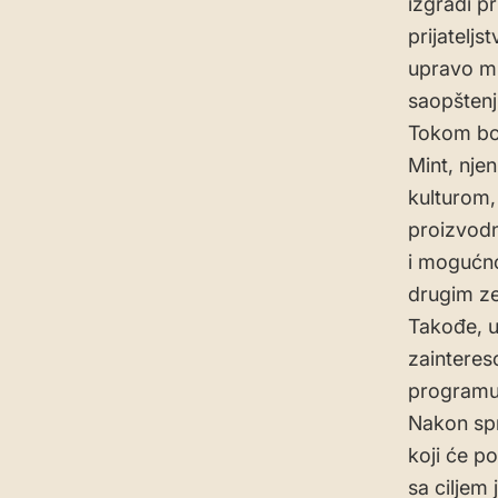
izgradi pr
prijatelj
upravo ml
saopštenj
Tokom bor
Mint, nje
kulturom,
proizvodn
i mogućnos
drugim ze
Takođe, u
zaintereso
programu
Nakon sp
koji će po
sa ciljem