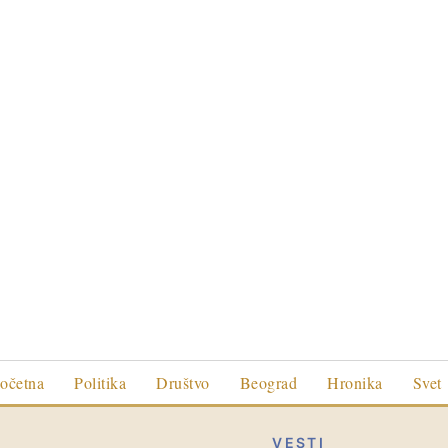
očetna
Politika
Društvo
Beograd
Hronika
Svet
VESTI