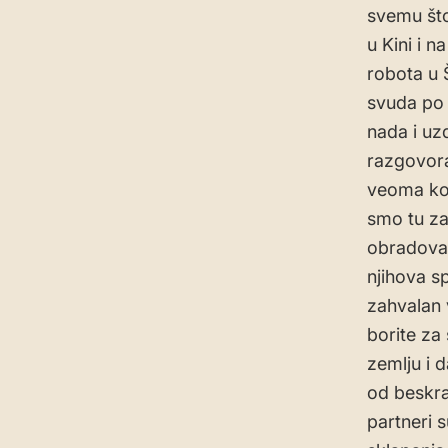
svemu što
u Kini i n
robota u 
svuda po S
nada i uz
razgovora
veoma kori
smo tu za
obradoval
njihova s
zahvalan 
borite za 
zemlju i 
od beskra
partneri s