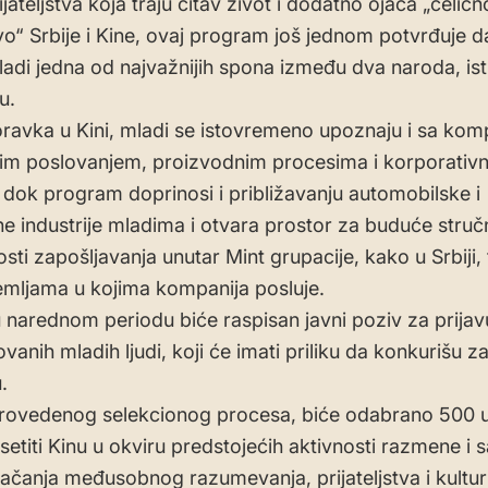
ijateljstva koja traju čitav život i dodatno ojača „čeličn
stvo“ Srbije i Kine, ovaj program još jednom potvrđuje d
adi jedna od najvažnijih spona između dva naroda, ist
u.
avka u Kini, mladi se istovremeno upoznaju i sa ko
nim poslovanjem, proizvodnim procesima i korporati
 dok program doprinosi i približavanju automobilske i
e industrije mladima i otvara prostor za buduće stru
ti zapošljavanja unutar Mint grupacije, kako u Srbiji, 
mljama u kojima kompanija posluje.
 narednom periodu biće raspisan javni poziv za prijav
vanih mladih ljudi, koji će imati priliku da konkurišu z
.
rovedenog selekcionog procesa, biće odabrano 500 
setiti Kinu u okviru predstojećih aktivnosti razmene i 
 jačanja međusobnog razumevanja, prijateljstva i kultu