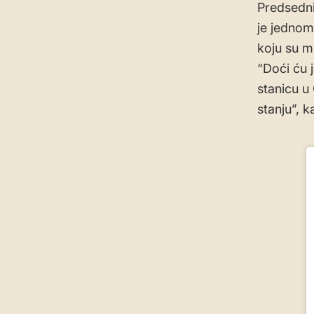
Predsedni
je jednom
koju su mu
“Doći ću 
stanicu u
stanju”, 