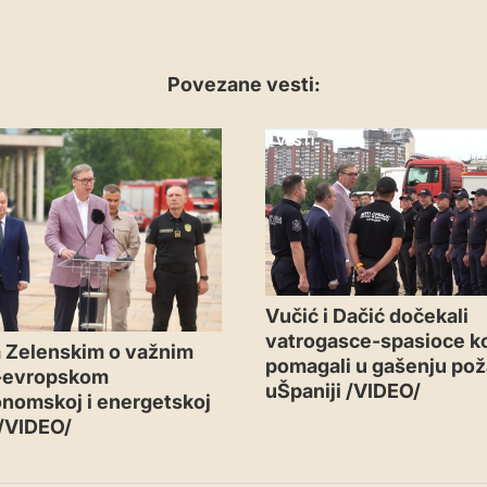
Povezane vesti:
VESTI
Vučić i Dačić dočekali
vatrogasce-spasioce ko
 Zelenskim o važnim
pomagali u gašenju pož
-evropskom
uŠpaniji /VIDEO/
nomskoj i energetskoj
 /VIDEO/