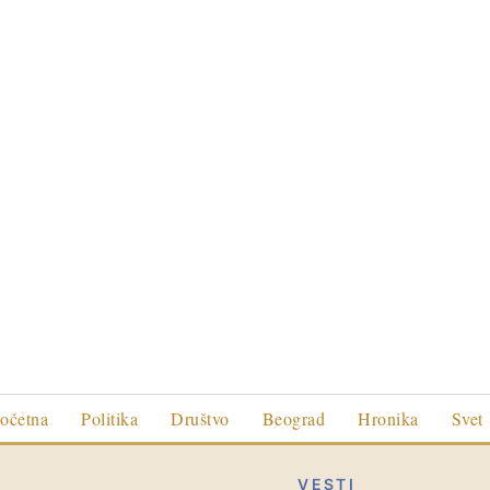
očetna
Politika
Društvo
Beograd
Hronika
Svet
VESTI