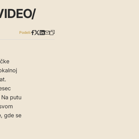
/VIDEO/
Podeli:
ičke
okalnoj
at.
mesec
. Na putu
a svom
, gde se
.