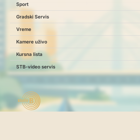
Sport
Gradski Servis
Vreme
Kamere uživo
Kursna lista
STB-video servis
Studio B © studiob.rs 2026