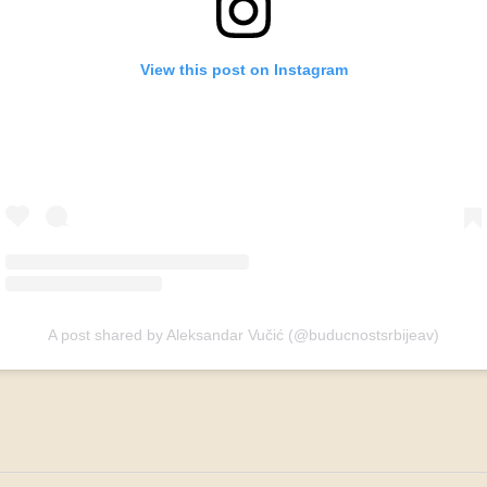
View this post on Instagram
A post shared by Aleksandar Vučić (@buducnostsrbijeav)