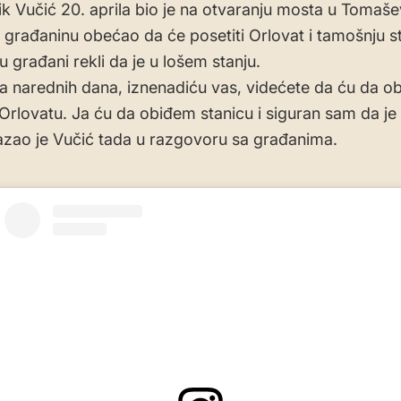
k Vučić 20. aprila bio je na otvaranju mosta u Tomaš
 građaninu obećao da će posetiti Orlovat i tamošnju s
 građani rekli da je u lošem stanju.
ja narednih dana, iznenadiću vas, videćete da ću da 
 Orlovatu. Ja ću da obiđem stanicu i siguran sam da je
kazao je Vučić tada u razgovoru sa građanima.