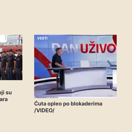
VESTI
ji su
ara
Ćuta opleo po blokaderima
/VIDEO/