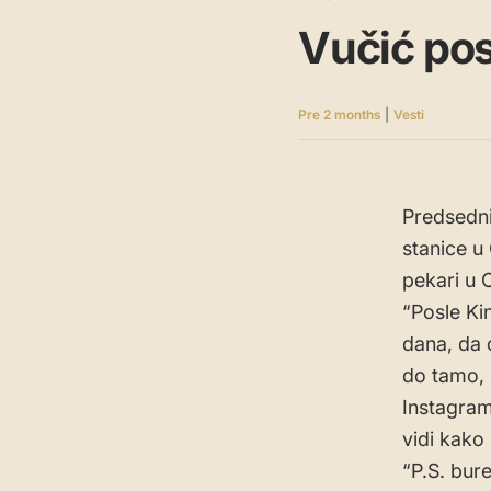
Vučić pos
Pre 2 months
|
Vesti
Predsedni
stanice u
pekari u C
“Posle Ki
dana, da 
do tamo, 
Instagram
vidi kako
“P.S. bure