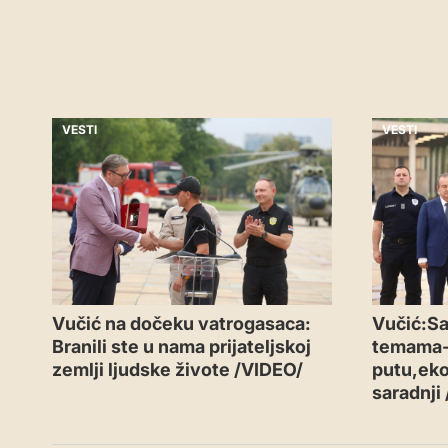
VESTI
VESTI
Vučić na dočeku vatrogasaca:
Vučić:Sa
Branili ste u nama prijateljskoj
temama
zemlji ljudske živote /VIDEO/
putu,eko
saradnji