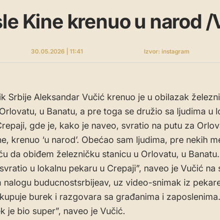
le Kine krenuo u narod 
30.05.2026 | 11:41
Izvor: instagram
k Srbije Aleksandar Vučić krenuo je u obilazak železn
 Orlovatu, u Banatu, a pre toga se družio sa ljudima u l
repaji, gde je, kako je naveo, svratio na putu za Orlov
ne, krenuo ‘u narod’. Obećao sam ljudima, pre nekih 
ću da obiđem železničku stanicu u Orlovatu, u Banatu
svratio u lokalnu pekaru u Crepaji”, naveo je Vučić n
 nalogu buducnostsrbijeav, uz video-snimak iz pekare
 kupuje burek i razgovara sa građanima i zaposlenima
k je bio super”, naveo je Vučić.