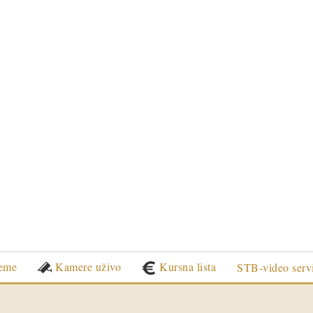
eme
Kamere uživo
Kursna lista
STB-video serv