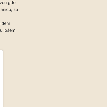
evcu gde
tanicu, za
obiđem
 u lošem