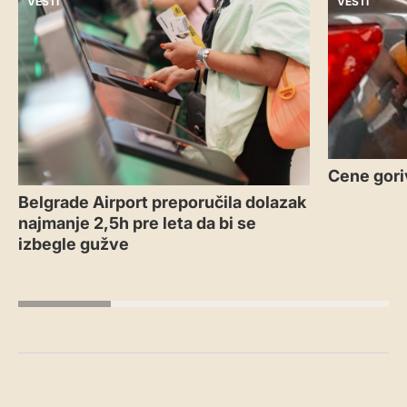
VESTI
VESTI
Cene gori
Belgrade Airport preporučila dolazak
najmanje 2,5h pre leta da bi se
izbegle gužve