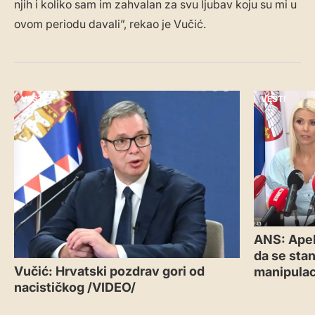
njih i koliko sam im zahvalan za svu ljubav koju su mi u
ovom periodu davali”, rekao je Vučić.
VESTI
VESTI
ANS: Apel
da se sta
Vučić: Hrvatski pozdrav gori od
manipulac
nacističkog /VIDEO/