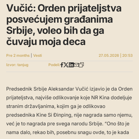
Vučić: Orden prijateljstva
posvećujem građanima
Srbije, voleo bih da ga
čuvaju moja deca
Pre 2 months
|
Vesti
27.05.2026 | 20:53
Izvor: tanjug
Podeli:
Predsednik Srbije Aleksandar Vučić izjavio je da Orden
prijateljstva, najviše odlikovanje koje NR Kina dodeljuje
stranim državljanima, kojim ga je odlikovao
predsednika Kine Si Đinping, nije nagrada samo njemu,
već je to nagrada pre svega narodu Srbije. “Ono što je
nama dalo, rekao bih, posebnu snagu ovde, to je kada