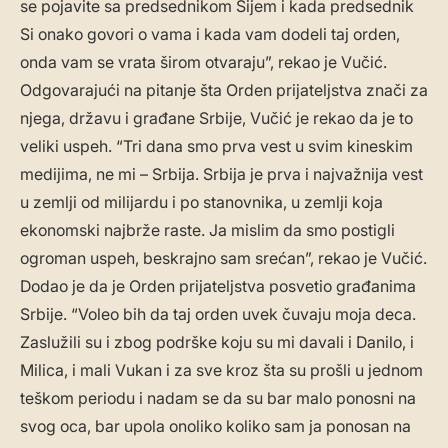
se pojavite sa predsednikom Sijem i kada predsednik
Si onako govori o vama i kada vam dodeli taj orden,
onda vam se vrata širom otvaraju”, rekao je Vučić.
Odgovarajući na pitanje šta Orden prijateljstva znači za
njega, državu i građane Srbije, Vučić je rekao da je to
veliki uspeh. “Tri dana smo prva vest u svim kineskim
medijima, ne mi – Srbija. Srbija je prva i najvažnija vest
u zemlji od milijardu i po stanovnika, u zemlji koja
ekonomski najbrže raste. Ja mislim da smo postigli
ogroman uspeh, beskrajno sam srećan”, rekao je Vučić.
Dodao je da je Orden prijateljstva posvetio građanima
Srbije. “Voleo bih da taj orden uvek čuvaju moja deca.
Zaslužili su i zbog podrške koju su mi davali i Danilo, i
Milica, i mali Vukan i za sve kroz šta su prošli u jednom
teškom periodu i nadam se da su bar malo ponosni na
svog oca, bar upola onoliko koliko sam ja ponosan na