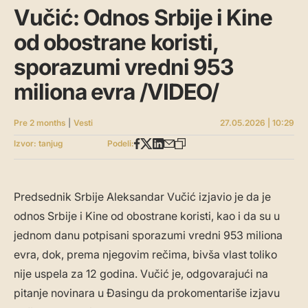
Vučić: Odnos Srbije i Kine
od obostrane koristi,
sporazumi vredni 953
miliona evra /VIDEO/
Pre 2 months
|
Vesti
27.05.2026 | 10:29
Izvor: tanjug
Podeli:
Predsednik Srbije Aleksandar Vučić izjavio je da je
odnos Srbije i Kine od obostrane koristi, kao i da su u
jednom danu potpisani sporazumi vredni 953 miliona
evra, dok, prema njegovim rečima, bivša vlast toliko
nije uspela za 12 godina. Vučić je, odgovarajući na
pitanje novinara u Đasingu da prokomentariše izjavu