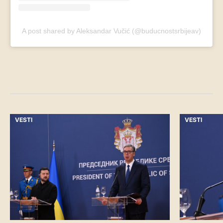
A post shared by Aleksandar Vučić (@buducnostsrbijeav)
VESTI
VESTI