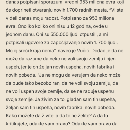
danas potpisani sporazumi vredni 953 miliona evra koji
će doprineti otvaranju novih 1.700 radnih mesta. “Vi ste
videli danas moju radost. Potpisano za 953 miliona
evra. Onoliko koliko oni nisu u 12 godina, ovde u
jednom danu. Oni su 550.000 ljudi otpustili, a mi
potpisali ugovore za zapošljavanje novih 1. 700 ljudi.
Mojoj sreći kraja nema”, naveo je Vučić. Dodao je da ne
može da razume da neko ne voli svoju zemlju i njen
uspeh, jer je on željan novih uspeha, novih fabrika i
novih pobeda. “Ja ne mogu da verujem da neko može
da bude tako bezobziran, da ne voli svoju zemlju, da
ne voli uspeh svoje zemlje, da se ne raduje uspehu
svoje zemlje. Ja živim za to, gladan sam tih uspeha,
željan sam tih uspeha, novih fabrika, novih pobeda.
Kako možete da živite, a da to ne želite? A da to
kritikujete, odakle vam pravo? Odakle vam pravo da