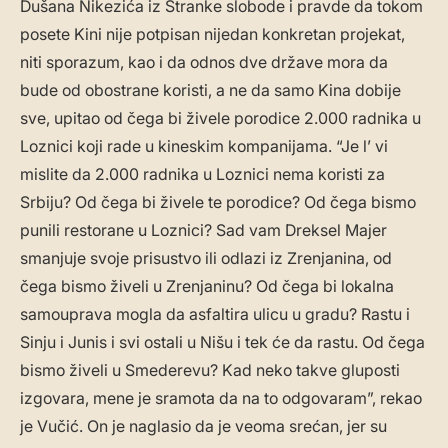
Dušana Nikezića iz Stranke slobode i pravde da tokom
posete Kini nije potpisan nijedan konkretan projekat,
niti sporazum, kao i da odnos dve države mora da
bude od obostrane koristi, a ne da samo Kina dobije
sve, upitao od čega bi živele porodice 2.000 radnika u
Loznici koji rade u kineskim kompanijama. “Je l’ vi
mislite da 2.000 radnika u Loznici nema koristi za
Srbiju? Od čega bi živele te porodice? Od čega bismo
punili restorane u Loznici? Sad vam Dreksel Majer
smanjuje svoje prisustvo ili odlazi iz Zrenjanina, od
čega bismo živeli u Zrenjaninu? Od čega bi lokalna
samouprava mogla da asfaltira ulicu u gradu? Rastu i
Sinju i Junis i svi ostali u Nišu i tek će da rastu. Od čega
bismo živeli u Smederevu? Kad neko takve gluposti
izgovara, mene je sramota da na to odgovaram”, rekao
je Vučić. On je naglasio da je veoma srećan, jer su