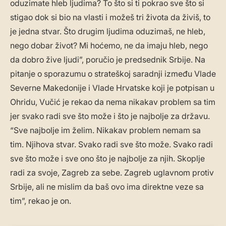
oduzimate hleb ljudima? To što si ti pokrao sve što si
stigao dok si bio na vlasti i možeš tri života da živiš, to
je jedna stvar. Što drugim ljudima oduzimaš, ne hleb,
nego dobar život? Mi hoćemo, ne da imaju hleb, nego
da dobro žive ljudi”, poručio je predsednik Srbije. Na
pitanje o sporazumu o strateškoj saradnji između Vlade
Severne Makedonije i Vlade Hrvatske koji je potpisan u
Ohridu, Vučić je rekao da nema nikakav problem sa tim
jer svako radi sve što može i što je najbolje za državu.
“Sve najbolje im želim. Nikakav problem nemam sa
tim. Njihova stvar. Svako radi sve što može. Svako radi
sve što može i sve ono što je najbolje za njih. Skoplje
radi za svoje, Zagreb za sebe. Zagreb uglavnom protiv
Srbije, ali ne mislim da baš ovo ima direktne veze sa
tim”, rekao je on.