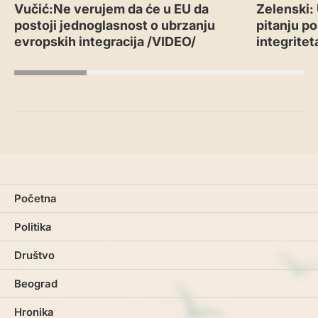
Vučić:Ne verujem da će u EU da
Zelenski:
postoji jednoglasnost o ubrzanju
pitanju po
evropskih integracija /VIDEO/
integritet
Početna
Politika
Društvo
Beograd
Hronika