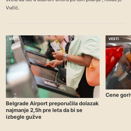
Vučić.
VESTI
VESTI
Cene gori
Belgrade Airport preporučila dolazak
najmanje 2,5h pre leta da bi se
izbegle gužve