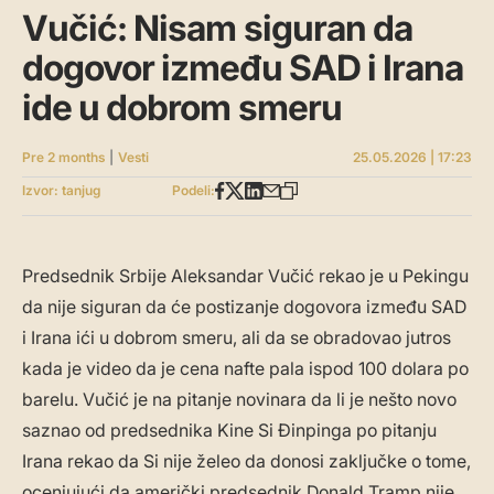
Vučić: Nisam siguran da
dogovor između SAD i Irana
ide u dobrom smeru
Pre 2 months
|
Vesti
25.05.2026 | 17:23
Izvor: tanjug
Podeli:
Predsednik Srbije Aleksandar Vučić rekao je u Pekingu
da nije siguran da će postizanje dogovora između SAD
i Irana ići u dobrom smeru, ali da se obradovao jutros
kada je video da je cena nafte pala ispod 100 dolara po
barelu. Vučić je na pitanje novinara da li je nešto novo
saznao od predsednika Kine Si Đinpinga po pitanju
Irana rekao da Si nije želeo da donosi zaključke o tome,
ocenjujući da američki predsednik Donald Tramp nije