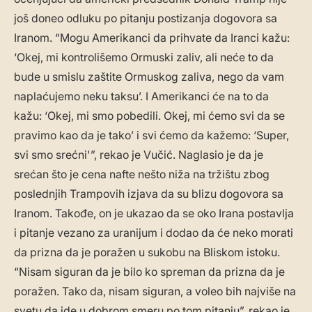
još doneo odluku po pitanju postizanja dogovora sa
Iranom. “Mogu Amerikanci da prihvate da Iranci kažu:
‘Okej, mi kontrolišemo Ormuski zaliv, ali neće to da
bude u smislu zaštite Ormuskog zaliva, nego da vam
naplaćujemo neku taksu’. I Amerikanci će na to da
kažu: ‘Okej, mi smo pobedili. Okej, mi ćemo svi da se
pravimo kao da je tako’ i svi ćemo da kažemo: ‘Super,
svi smo srećni'”, rekao je Vučić. Naglasio je da je
srećan što je cena nafte nešto niža na tržištu zbog
poslednjih Trampovih izjava da su blizu dogovora sa
Iranom. Takođe, on je ukazao da se oko Irana postavlja
i pitanje vezano za uranijum i dodao da će neko morati
da prizna da je poražen u sukobu na Bliskom istoku.
“Nisam siguran da je bilo ko spreman da prizna da je
poražen. Tako da, nisam siguran, a voleo bih najviše na
svetu da ide u dobrom smeru po tom pitanju”, rekao je