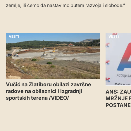
zemlje, ili ćemo da nastavimo putem razvoja i slobode.”
VESTI
VESTI
Vučić na Zlatiboru obilazi završne
radove na obilaznici i izgradnji
ANS: ZAU
sportskih terena /VIDEO/
MRŽNJE 
POSTANE