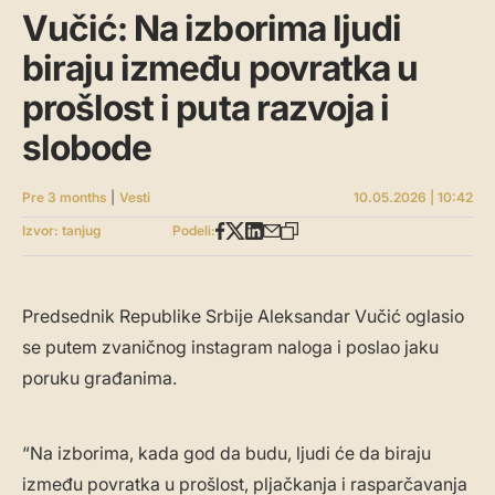
Vučić: Na izborima ljudi
biraju između povratka u
prošlost i puta razvoja i
slobode
Pre 3 months
|
Vesti
10.05.2026 | 10:42
Izvor: tanjug
Podeli:
Predsednik Republike Srbije Aleksandar Vučić oglasio
se putem zvaničnog instagram naloga i poslao jaku
poruku građanima.
“Na izborima, kada god da budu, ljudi će da biraju
između povratka u prošlost, pljačkanja i rasparčavanja