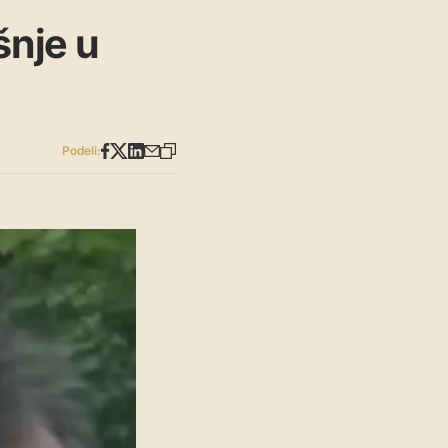
šnje u
Podeli: