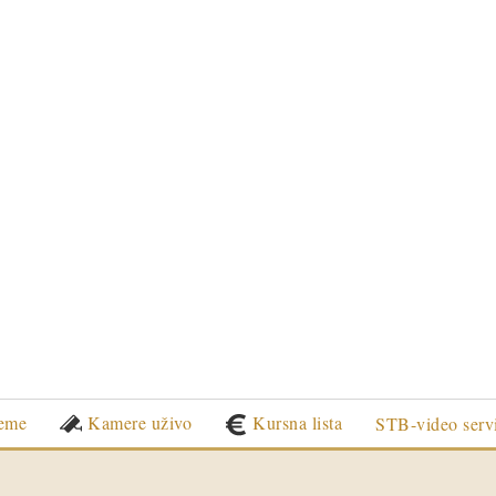
eme
Kamere uživo
Kursna lista
STB-video serv