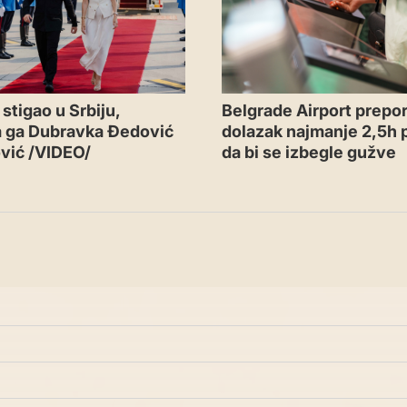
Belgrade Airport prepor
stigao u Srbiju,
dolazak najmanje 2,5h p
a ga Dubravka Đedović
da bi se izbegle gužve
vić /VIDEO/