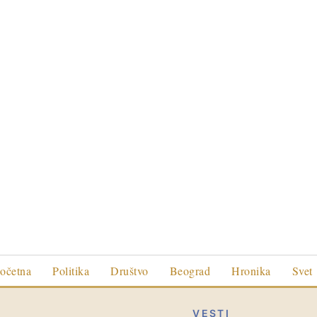
očetna
Politika
Društvo
Beograd
Hronika
Svet
VESTI