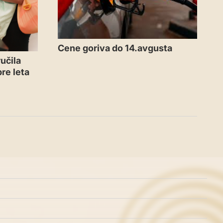
Cene goriva do 14.avgusta
učila
re leta