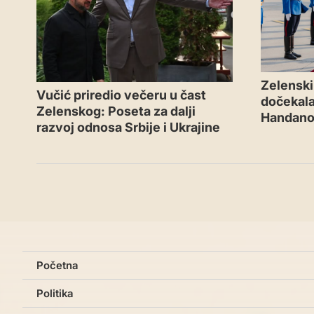
Zelenski 
Vučić priredio večeru u čast
dočekal
Zelenskog: Poseta za dalji
Handano
razvoj odnosa Srbije i Ukrajine
Početna
Politika