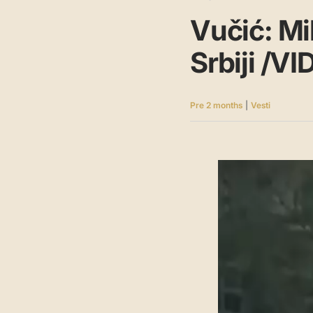
Vučić: Mi
Srbiji /VI
Pre 2 months
|
Vesti