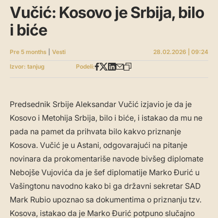
Vučić: Kosovo je Srbija, bilo
i biće
Pre 5 months
|
Vesti
28.02.2026 | 09:24
Izvor: tanjug
Podeli:
Predsednik Srbije Aleksandar Vučić izjavio je da je
Kosovo i Metohija Srbija, bilo i biće, i istakao da mu ne
pada na pamet da prihvata bilo kakvo priznanje
Kosova. Vučić je u Astani, odgovarajući na pitanje
novinara da prokomentariše navode bivšeg diplomate
Nebojše Vujovića da je šef diplomatije Marko Đurić u
Vašingtonu navodno kako bi ga državni sekretar SAD
Mark Rubio upoznao sa dokumentima o priznanju tzv.
Kosova, istakao da je Marko Đurić potpuno slučajno