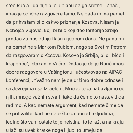
sreo Rubia i da nije bilo u planu da ga sretne. “Znači,
imao je odlične razgovore tamo. Ne pada mi na pamet
da prihvatam bilo kakvo priznanje Kosova. Nisam ja
Nebojša Vujović, koji bi bilo koji deo teritorije Srbije
prodao za poslednju flašu u jednom danu. Ne pada mi
na pamet ne s Markom Rubiom, nego sa Svetim Petrom
da razgovaram o Kosovu. Kosovo je Srbija, bilo i biće i
kraj priče”, istakao je Vučić. Dodao je da je Đurić imao
dobre razgovore u Vašingtonu i učestvovao na AIPAC
konferenciji. “Važno nam je da držimo dobre odnose i
sa Jevrejima i sa Izraelom. Mnogo toga nabavljamo od
njih, mnogo važnih stvari, tako da ćemo to nastaviti da
radimo. A kad nemate argument, kad nemate čime da
se pohvalite, kad nemate šta da ponudite ljudima,
jedino što vam ostaje to je neistina, to je laž, a na kraju
u laži su uvek kratke noge i ljudi to umeju da