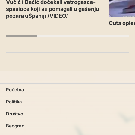
Vučić i Dačić dočekali vatrogasce-
spasioce koji su pomagali u gašenju
požara uŠpaniji /VIDEO/
Ćuta ople
Početna
Politika
Društvo
Beograd