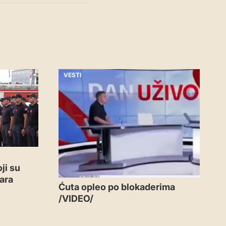
VESTI
ji su
ara
Ćuta opleo po blokaderima
/VIDEO/