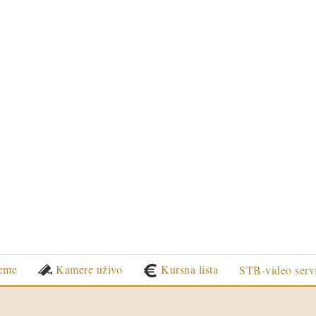
eme
Kamere uživo
Kursna lista
STB-video serv