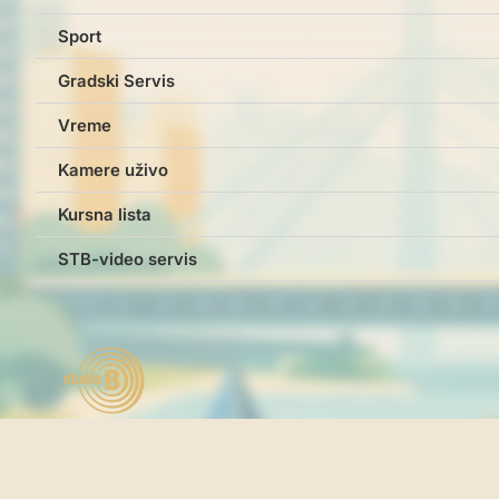
Sport
Gradski Servis
Vreme
Kamere uživo
Kursna lista
STB-video servis
Studio B © studiob.rs 2026