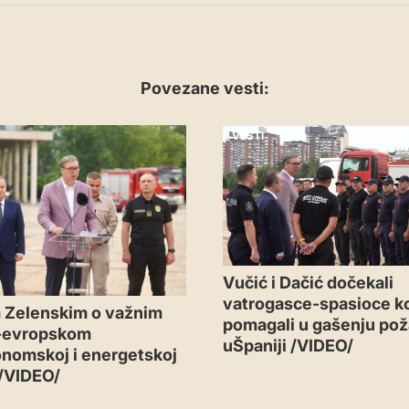
Povezane vesti:
VESTI
Vučić i Dačić dočekali
vatrogasce-spasioce ko
 Zelenskim o važnim
pomagali u gašenju pož
-evropskom
uŠpaniji /VIDEO/
nomskoj i energetskoj
 /VIDEO/