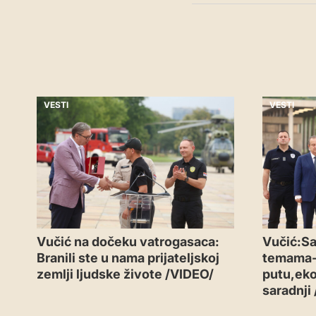
VESTI
VESTI
Vučić na dočeku vatrogasaca:
Vučić:Sa
Branili ste u nama prijateljskoj
temama
zemlji ljudske živote /VIDEO/
putu,eko
saradnji