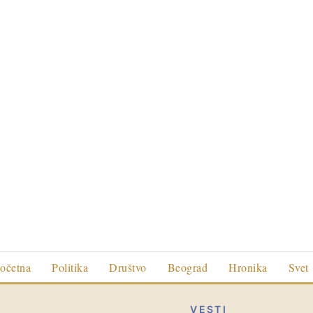
očetna
Politika
Društvo
Beograd
Hronika
Svet
VESTI