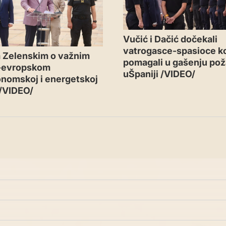
Vučić i Dačić dočekali
vatrogasce-spasioce ko
 Zelenskim o važnim
pomagali u gašenju pož
-evropskom
uŠpaniji /VIDEO/
nomskoj i energetskoj
 /VIDEO/