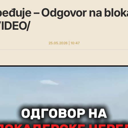
beđuje – Odgovor na blo
VIDEO/
25.05.2026 | 10:47