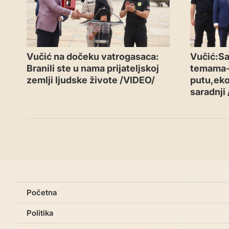
Vučić na dočeku vatrogasaca:
Vučić:Sa
Branili ste u nama prijateljskoj
temama
zemlji ljudske živote /VIDEO/
putu,eko
saradnji
Početna
Politika