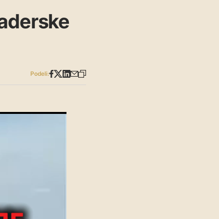
kaderske
Podeli: