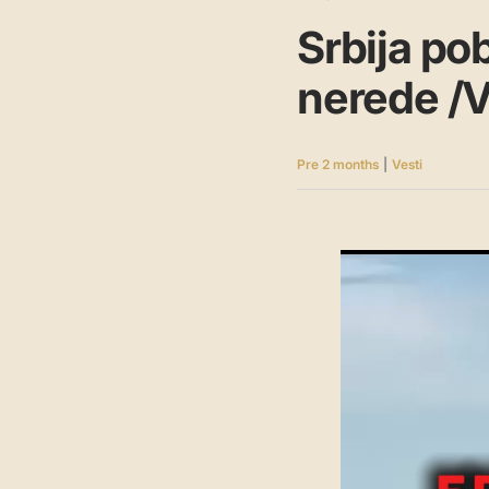
Srbija po
nerede /
Pre 2 months
|
Vesti