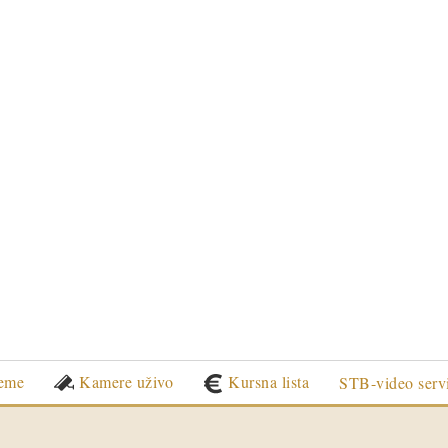
eme
Kamere uživo
Kursna lista
STB-video serv