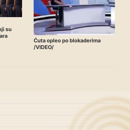
ji su
ara
Ćuta opleo po blokaderima
/VIDEO/