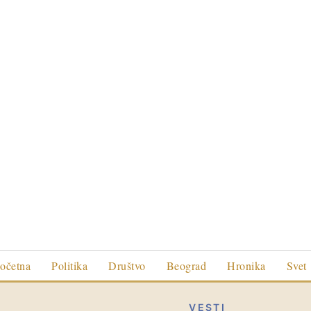
očetna
Politika
Društvo
Beograd
Hronika
Svet
VESTI