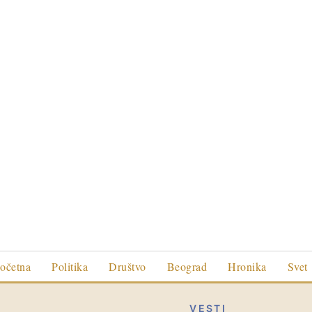
očetna
Politika
Društvo
Beograd
Hronika
Svet
VESTI