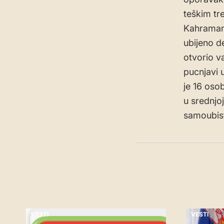
teškim tre
Kahramanm
ubijeno d
otvorio va
pucnjavi 
je 16 oso
u srednjoj
samoubis
VESTI
VESTI