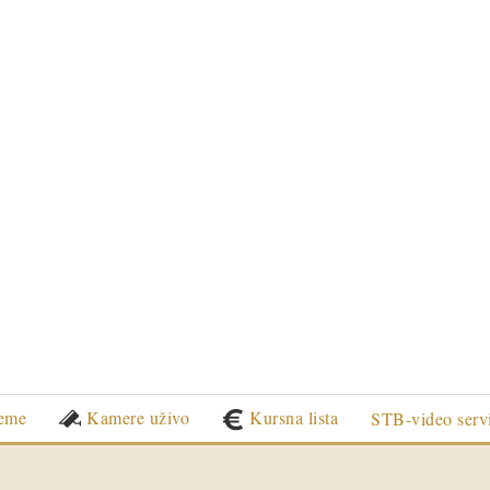
eme
Kamere uživo
Kursna lista
STB-video serv