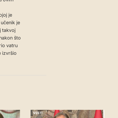
joj je
učenik je
j takvoj
 nakon što
rio vatru
e izvršio
VESTI