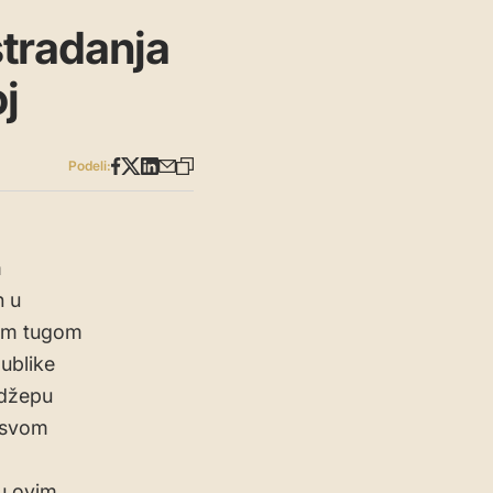
tradanja
j
Podeli:
m
h u
nom tugom
publike
edžepu
a svom
 u ovim