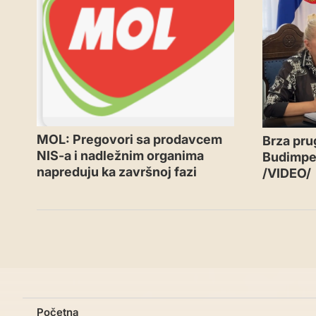
MOL: Pregovori sa prodavcem
Brza pru
NIS-a i nadležnim organima
Budimpeš
napreduju ka završnoj fazi
/VIDEO/
Početna