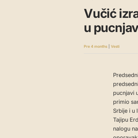
Vučić izr
u pucnjavi
Pre 4 months
|
Vesti
Predsedni
predsedni
pucnjavi 
primio sa
Srbije i 
Tajipu Er
nalogu na
oporavak,