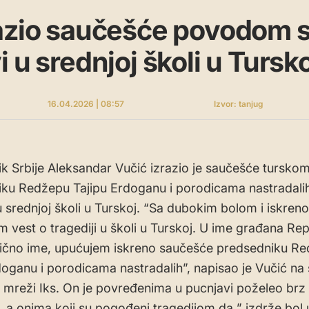
azio saučešće povodom s
 u srednjoj školi u Tursko
16.04.2026 | 08:57
Izvor: tanjug
k Srbije Aleksandar Vučić izrazio je saučešće tursko
ku Redžepu Tajipu Erdoganu i porodicama nastradali
u srednjoj školi u Turskoj. “Sa dubokim bolom i iskre
m vest o tragediji u školi u Turskoj. U ime građana Re
u lično ime, upućujem iskreno saučešće predsedniku R
doganu i porodicama nastradalih”, napisao je Vučić n
 mreži Iks. On je povređenima u pucnjavi poželeo brz
 a onima koji su pogođeni tragedijom da ” izdrže bol