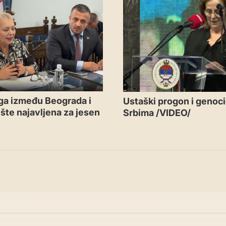
ga između Beograda i
Ustaški progon i genoc
te najavljena za jesen
Srbima /VIDEO/