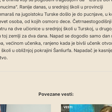
nucima”. Ranije danas, u srednjoj školi u provinciji
araš na jugoistoku Turske došlo je do pucnjave, u ko
evet osoba, od kojih osmoro dece. Četrnaestogodišnji 
tru na dve učionice u srednjoj školi u Turskoj, u drugo
u toj zemlji za dva dana. Napad se dogodio samo dan
ba, većinom učenika, ranjeno kada je bivši učenik otvo
 školi u obližnjoj pokrajini Šanliurfa. Napadač je kasnij
tvo.
Povezane vesti:
VESTI