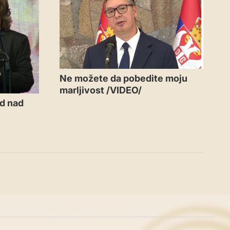
Ne možete da pobedite moju
marljivost /VIDEO/
id nad