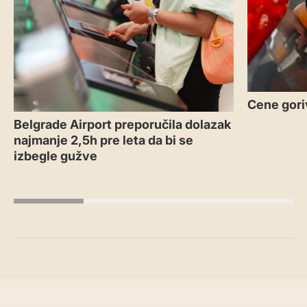
Cene gori
Belgrade Airport preporučila dolazak
najmanje 2,5h pre leta da bi se
izbegle gužve