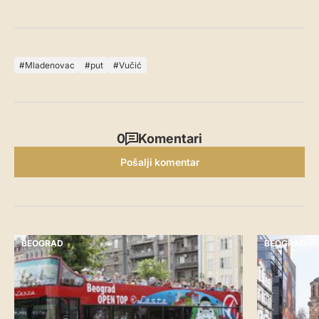
Mladenovac
put
Vučić
0
Komentari
Pošalji komentar
BEOGRAD
BEOGRAD