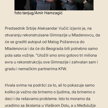
foto tanjug/Amir Hamzagić
Predsednik Srbije Aleksandar Vučić izjavio je, na
otvaranju rekonstruisane Gimnazije u Mladenovcu, da
će se graditi autoput od Malog Požarevca do
Mladenovca i da će do Beograda biti potrebno samo
pola sata vožnje. “Uložili smo smo gotovo tri miliona
evra u rekonstrukciju ove Gimnazije i zahvalan sam i
gradu i nemačkim partnerima KfW.
Hvala svima na podršci za to, ali to pokazuje samo
koliko je važno da brinemo o ljudima, da brinemo o
deci i da rešavamo probleme. Isto to moramo da
uradimo sa školama u Vlaškom Dolu, a u Međulužje