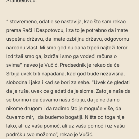
Aranđelovcu.
“Istovremeno, odatle se nastavlja, kao što sam rekao
prema Rači i Despotovcu, i za to je potrebno da imate
uspešnu državu, da imate ozbiljnu državu, odgovornu
narodnu vlast. Mi smo godinu dana trpeli najteži teror.
Izdržali smo ga, izdržali smo ga vodeći računa o
svima”, naveo je Vučić. Predsednik je rekao da će
Srbija uvek biti napadana, kad god bude nezavisna,
slobodna i jaka i kad se bori za sebe. “Uvek će gledati
da je ruše, uvek će gledati da je slome. Zato je naše da
se borimo i da čuvamo našu Srbiju, da je ne damo
nikome drugom i da radimo što je moguće više, da
čuvamo mir, i da budemo bogatiji. Ništa od toga nije
lako, ali uz vašu pomoć, ali uz vašu pomoć i uz vašu
podršku sve možemo”, rekao je Vučić.