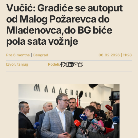
Vučić: Gradiće se autoput
od Malog Požarevca do
Mladenovca,do BG biće
pola sata vožnje
Pre 6 months
|
Beograd
06.02.2026 | 11:28
Izvor: tanjug
Podeli: