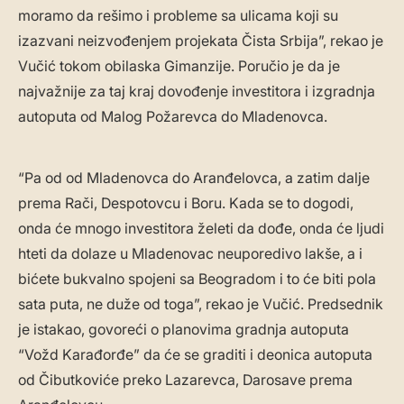
moramo da rešimo i probleme sa ulicama koji su
izazvani neizvođenjem projekata Čista Srbija”, rekao je
Vučić tokom obilaska Gimanzije. Poručio je da je
najvažnije za taj kraj dovođenje investitora i izgradnja
autoputa od Malog Požarevca do Mladenovca.
“Pa od od Mladenovca do Aranđelovca, a zatim dalje
prema Rači, Despotovcu i Boru. Kada se to dogodi,
onda će mnogo investitora želeti da dođe, onda će ljudi
hteti da dolaze u Mladenovac neuporedivo lakše, a i
bićete bukvalno spojeni sa Beogradom i to će biti pola
sata puta, ne duže od toga”, rekao je Vučić. Predsednik
je istakao, govoreći o planovima gradnja autoputa
“Vožd Karađorđe” da će se graditi i deonica autoputa
od Čibutkoviće preko Lazarevca, Darosave prema