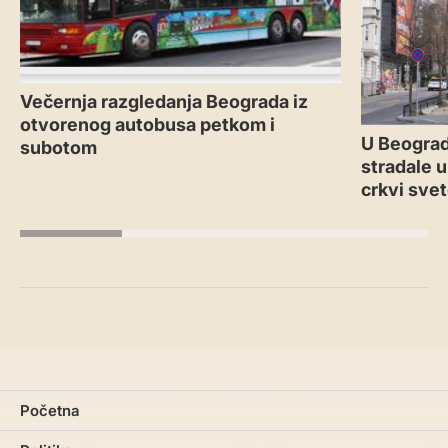
Večernja razgledanja Beograda iz
otvorenog autobusa petkom i
U Beograd
subotom
stradale u
crkvi sve
Početna