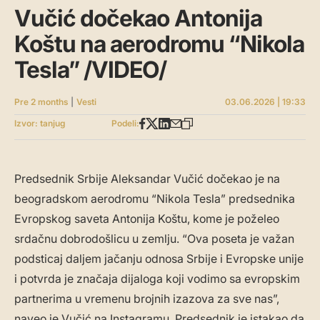
Vučić dočekao Antonija
Koštu na aerodromu “Nikola
Tesla” /VIDEO/
Pre 2 months
|
Vesti
03.06.2026 | 19:33
Izvor: tanjug
Podeli:
Predsednik Srbije Aleksandar Vučić dočekao je na
beogradskom aerodromu “Nikola Tesla” predsednika
Evropskog saveta Antonija Koštu, kome je poželeo
srdačnu dobrodošlicu u zemlju. “Ova poseta je važan
podsticaj daljem jačanju odnosa Srbije i Evropske unije
i potvrda je značaja dijaloga koji vodimo sa evropskim
partnerima u vremenu brojnih izazova za sve nas”,
naveo je Vučić na Instagramu. Predsednik je istakao da