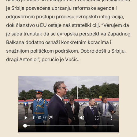
je Srbija posvećena ubrzanju reformske agende i
odgovornom pristupu procesu evropskih integracija,
dok članstvo u EU ostaje naš strateški cilj. “Verujem da
je sada trenutak da se evropska perspektiva Zapadnog
Balkana dodatno osnaži konkretnim koracima i
snažnijom političkom podrškom. Dobro došli u Srbiju,
dragi Antonio!”, poručio je Vučić.