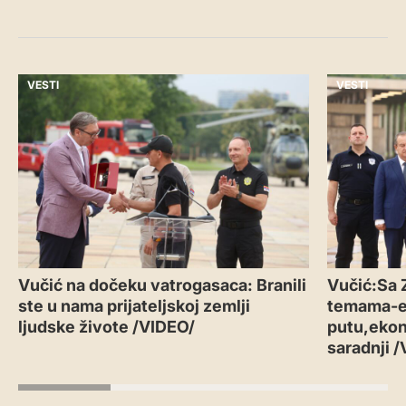
VESTI
VESTI
Vučić na dočeku vatrogasaca: Branili
Vučić:Sa 
ste u nama prijateljskoj zemlji
temama-
ljudske živote /VIDEO/
putu,ekon
saradnji 