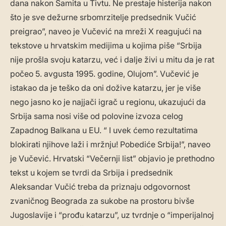
dana nakon Samita u Tivtu. Ne prestaje histerija nakon
što je sve dežurne srbomrzitelje predsednik Vučić
preigrao”, naveo je Vučević na mreži X reagujući na
tekstove u hrvatskim medijima u kojima piše “Srbija
nije prošla svoju katarzu, već i dalje živi u mitu da je rat
počeo 5. avgusta 1995. godine, Olujom”. Vučević je
istakao da je teško da oni dožive katarzu, jer je više
nego jasno ko je najjači igrač u regionu, ukazujući da
Srbija sama nosi više od polovine izvoza celog
Zapadnog Balkana u EU. “ I uvek ćemo rezultatima
blokirati njihove laži i mržnju! Pobediće Srbija!”, naveo
je Vučević. Hrvatski “Večernji list” objavio je prethodno
tekst u kojem se tvrdi da Srbija i predsednik
Aleksandar Vučić treba da priznaju odgovornost
zvaničnog Beograda za sukobe na prostoru bivše
Jugoslavije i “prođu katarzu”, uz tvrdnje o “imperijalnoj