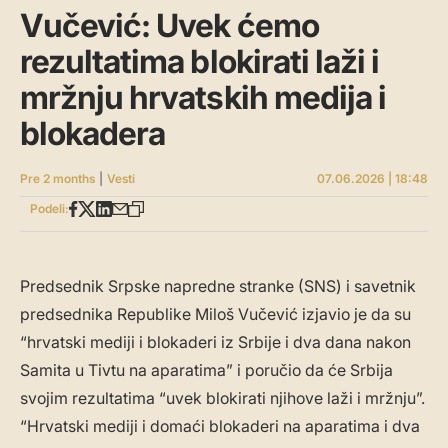
Vučević: Uvek ćemo
rezultatima blokirati laži i
mržnju hrvatskih medija i
blokadera
Pre 2 months
|
Vesti
07.06.2026 | 18:48
Podeli:
Predsednik Srpske napredne stranke (SNS) i savetnik
predsednika Republike Miloš Vučević izjavio je da su
“hrvatski mediji i blokaderi iz Srbije i dva dana nakon
Samita u Tivtu na aparatima” i poručio da će Srbija
svojim rezultatima “uvek blokirati njihove laži i mržnju”.
“Hrvatski mediji i domaći blokaderi na aparatima i dva