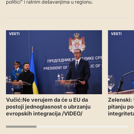
politici” i ratnim dešavanjima u regionu.
VESTI
VESTI
Vučić:Ne verujem da će u EU da
Zelenski:
postoji jednoglasnost o ubrzanju
pitanju po
evropskih integracija /VIDEO/
integritet