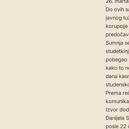
26. marta
Do ovih sa
javnog tu
korupcije
predočava
Sumnja se
studetkinj
pobegao s
kako to ne
dana kasn
studensko
Prema reč
komunika
Izvor dod
Danijela 
posle 22 