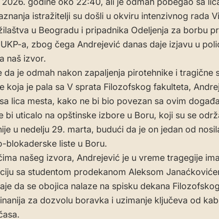
 2026. godine oko 22:40, ali je odmah pobegao sa lica
znanja istražitelji su došli u okviru intenzivnog rada V
žilaštva u Beogradu i pripadnika Odeljenja za borbu pr
 UKP-a, zbog čega Andrejević danas daje izjavu u polici
 naš izvor.
 da je odmah nakon zapaljenja pirotehnike i tragične 
e koja je pala sa V sprata Filozofskog fakulteta, Andre
a lica mesta, kako ne bi bio povezan sa ovim događa
 bi uticalo na opštinske izbore u Boru, koji su se održ
ije u nedelju 29. marta, budući da je on jedan od nosi
-blokaderske liste u Boru.
ima našeg izvora, Andrejević je u vreme tragegije im
ciju sa studentom prodekanom Aleksom Janaćkoviće
aje da se obojica nalaze na spisku dekana Filozofskog
Sinanija za dozvolu boravka i uzimanje ključeva od kab
časa.