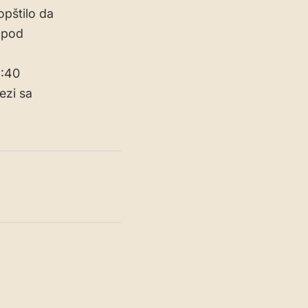
opštilo da
 pod
2:40
ezi sa