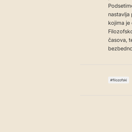
Podsetimo
nastavlja
kojima je
Filozofsk
časova, t
bezbednoš
filozofski