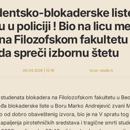
entsko-blokaderske list
u u policiji ! Bio na licu m
 na Filozofskom fakultetu
a spreči izbornu štetu
08.04.2026 | 12:18
Izvor: studio b
studenata blokadera na Filolozofskom fakultetu u Be
 vođa blokaderske liste u Boru Marko Andrejević zvani 
 od dobro obaveštenig izvora, bio je na V spratu tog 
apaljenja pirotehničkih sredstava i tragične smrti stud