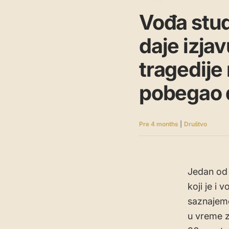
Vođa stud
daje izjav
tragedije
pobegao d
Pre 4 months
|
Društvo
Jedan od 
koji je i
saznajemo
u vreme z