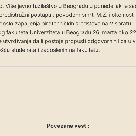
, Više javno tužilaštvo u Beogradu u ponedeljak je sa
 predistražni postupak povodom smrti M.Ž. i okolnosti
 došlo zapaljenja pirotehničkih sredstava na V spratu
og fakulteta Univerziteta u Beogradu 26. marta oko 2
e utvrđivanja da li postoje propusti odgovornih lica u v
ću studenata i zaposlenih na fakultetu.
Povezane vesti: