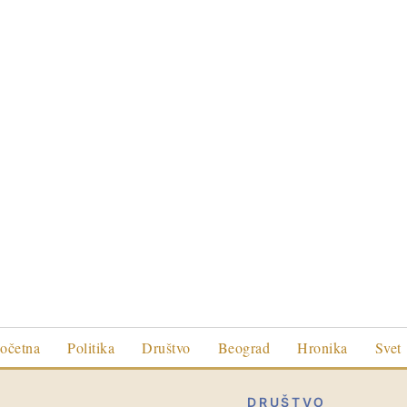
očetna
Politika
Društvo
Beograd
Hronika
Svet
DRUŠTVO