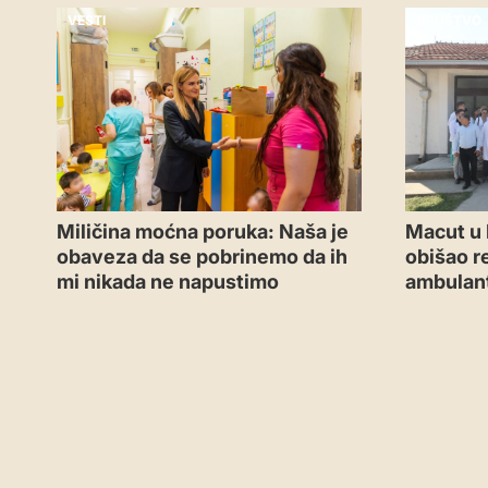
VESTI
DRUŠTVO
Miličina moćna poruka: Naša je
Macut u 
obaveza da se pobrinemo da ih
obišao r
mi nikada ne napustimo
ambulant