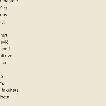
 mesta !!
išeg
otiv
ji,
smrti
jević
jem i
ali dva
laca
ao
m.
 fakulteta
ineta