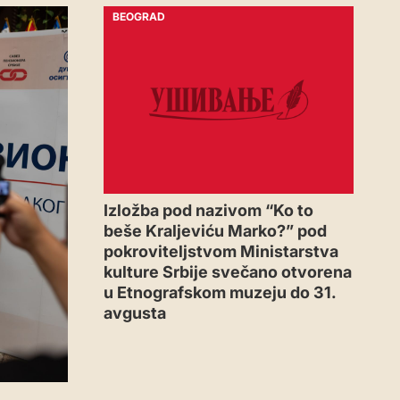
BEOGRAD
Izložba pod nazivom “Ko to
beše Kraljeviću Marko?” pod
pokroviteljstvom Ministarstva
kulture Srbije svečano otvorena
u Etnografskom muzeju do 31.
avgusta