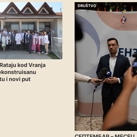
DRUŠTVO
Rataju kod Vranja
ekonstruisanu
u i novi put
СЕПТЕМБАР – МЕСЕЦ