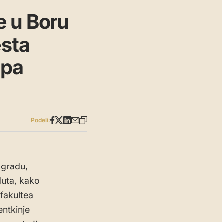
e u Boru
esta
 pa
Podeli:
ogradu,
Muta, kako
fakultea
entkinje