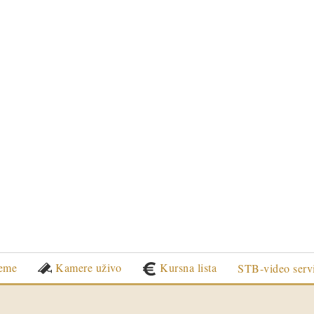
eme
Kamere uživo
Kursna lista
STB-video serv