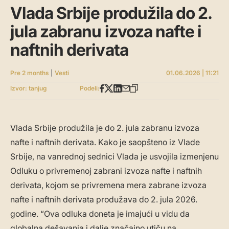
Vlada Srbije produžila do 2.
jula zabranu izvoza nafte i
naftnih derivata
Pre 2 months
|
Vesti
01.06.2026 | 11:21
Izvor: tanjug
Podeli:
Vlada Srbije produžila je do 2. jula zabranu izvoza
nafte i naftnih derivata. Kako je saopšteno iz Vlade
Srbije, na vanrednoj sednici Vlada je usvojila izmenjenu
Odluku o privremenoj zabrani izvoza nafte i naftnih
derivata, kojom se privremena mera zabrane izvoza
nafte i naftnih derivata produžava do 2. jula 2026.
godine. “Ova odluka doneta je imajući u vidu da
globalna dešavanja i dalje značajno utiču na