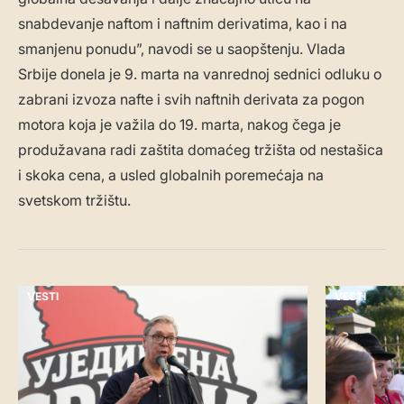
snabdevanje naftom i naftnim derivatima, kao i na
smanjenu ponudu”, navodi se u saopštenju. Vlada
Srbije donela je 9. marta na vanrednoj sednici odluku o
zabrani izvoza nafte i svih naftnih derivata za pogon
motora koja je važila do 19. marta, nakog čega je
produžavana radi zaštita domaćeg tržišta od nestašica
i skoka cena, a usled globalnih poremećaja na
svetskom tržištu.
VESTI
VESTI