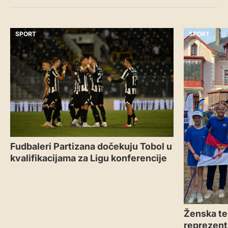
SPORT
SPORT
Fudbaleri Partizana dočekuju Tobol u
kvalifikacijama za Ligu konferencije
Ženska te
reprezenta