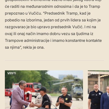
će raditi na međunarodnim odnosima i da je to Tramp
prepoznao u Vučiću. “Predsednik Tramp, kad je
pobedio na izborima, jedan od prvih lidera sa kojim je
razgovarao je bio upravo predsednik Vučić. I mi na
ovaj ili onaj način imamo dobru vezu sa ljudima iz
Trampove administracije i imamo konstantne kontakte
sa njima”, rekla je ona.
VESTI
VESTI