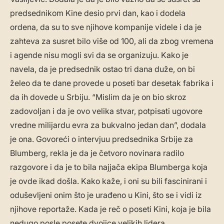
predsednikom Kine desio prvi dan, kao i dodela
ordena, da su to sve njihove kompanije videle i da je
zahteva za susret bilo više od 100, ali da zbog vremena
i agende nisu mogli svi da se organizuju. Kako je
navela, da je predsednik ostao tri dana duže, on bi
želeo da te dane provede u poseti bar desetak fabrika i
da ih dovede u Srbiju. “Mislim da je on bio skroz
zadovoljan i da je ovo velika stvar, potpisati ugovore
vredne milijardu evra za bukvalno jedan dan”, dodala
je ona. Govoreći o intervjuu predsednika Srbije za
Blumberg, rekla je da je četvoro novinara radilo
razgovore i da je to bila najjača ekipa Blumberga koja
je ovde ikad došla. Kako kaže, i oni su bili fascinirani i
oduševljeni onim što je urađeno u Kini, što se i vidi iz
njihove reportaže. Kada je reč o poseti Kini, koja je bila
nedugo posle posete dvojice velikih lidera,