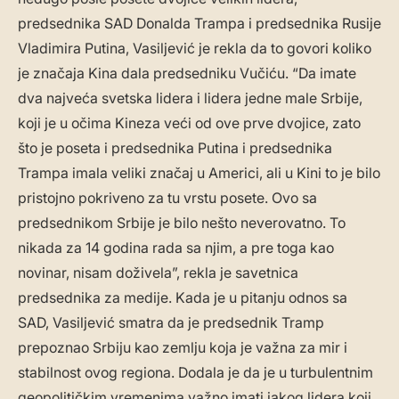
predsednika SAD Donalda Trampa i predsednika Rusije
Vladimira Putina, Vasiljević je rekla da to govori koliko
je značaja Kina dala predsedniku Vučiću. “Da imate
dva najveća svetska lidera i lidera jedne male Srbije,
koji je u očima Kineza veći od ove prve dvojice, zato
što je poseta i predsednika Putina i predsednika
Trampa imala veliki značaj u Americi, ali u Kini to je bilo
pristojno pokriveno za tu vrstu posete. Ovo sa
predsednikom Srbije je bilo nešto neverovatno. To
nikada za 14 godina rada sa njim, a pre toga kao
novinar, nisam doživela”, rekla je savetnica
predsednika za medije. Kada je u pitanju odnos sa
SAD, Vasiljević smatra da je predsednik Tramp
prepoznao Srbiju kao zemlju koja je važna za mir i
stabilnost ovog regiona. Dodala je da je u turbulentnim
geopolitičkim vremenima važno imati jakog lidera koji