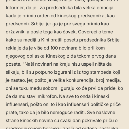
Informer, da je i za predsednika bila velika emocija
kada je primio orden od kineskog predsednika, kao
predsednik Srbije, jer ga je pre svega primio kao
državnik, a posle toga kao čovek. Govoreći o tome
kako su mediji u Kini pratili posetu predsednika Srbije,
rekla je da je više od 100 novinara bilo prilikom
njegovog obilaska Kineskog zida tokom prvog dana
posete. “Naši novinari na kraju nisu uspeli ništa da
slikaju, bili su potpuno izgurani iz iz tog stampeda koji
je nastao, jer, pošto je velika konkurencija, broj medija,
oni se tuku među sobom i guraju ko će prvi da priđe, ko
će da mu stavi mikrofon. Na sve to onda i kineski
influenseri, pošto oni to i kao influenseri političke priče
prate, tako da je bilo nemoguće raditi. Sve naslovne
strane kineskih novina su svaki dan pokrivale priču o
predsednikovom boravku, znači od ordena, sastanka