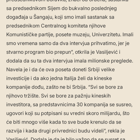
sa predsednikom Sijem do bukvalno poslednjeg
događaja u Šangaju, koji smo imali sastanak sa
predsednikom Centralnog komiteta njihove
Komunističke partije, posete muzeju, Univerzitetu. Imali
smo vremena samo da dva intervjua prihvatimo, jer je
stvarno program bio prepun”, otkrila je Vasiljević i
dodala da su ta dva intervjua imala milionske preglede.
Navela je i da će ova poseta doneti Srbiji velike
investicije i da ako jedna Italija želi da kineske
kompanije dođu, zašto ne bi Srbija. “Svi se bore za
njihovo tržište. Svi se bore za pažnju kineskih
investitora, sa predstavnicima 30 kompanija se susreo,
ugovori koji su potpisani su vredni skoro milijardu, što
će biti mnogo više kada to sve bude krenulo da se
razvija i kada drugi privrednici budu videli”, rekla je
Vasiljević. Dodala je da je bilo važno da se susret sa