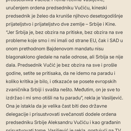
uručenjem ordena predsedniku Vučiću, kineski
predsednik je želeo da kruniše njihovo desetogodišnje
prijateljstvo i prijateljstvo dve zemlje – Srbije i Kine.
“Jer Srbija je, bez obzira na pritiske, bez obzira na sve
probleme koje smo i mi imali od strane EU, čak i SAD u
onom prethodnom Bajdenovom mandatu nisu
blagonaklono gledale na naše odnose, ali Srbija se nije
dala. Predsednik Vučić je bez obzira na sve i prošle
godine, setite se pritisaka, da ne idemo na paradu i
koliko kritika je bilo, i otkazaće se posete evropskih
zvaničnika Srbiji i svašta nešto. Međutim, on je sve to
izdržao i mi smo otišli na tu paradu”, rekla je Vasiljević.
Ona je istakla da je velika čast biti deo državne
delegacije i prisustvovati svečanosti dodele ordena
predsedniku Srbije Aleksandru Vučiću i kao građanin
prisustvovati tome. Vasiljević je rekla, gostujući na TV