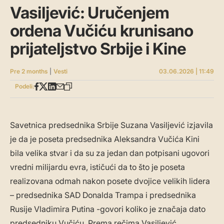
Vasiljević: Uručenjem
ordena Vučiću krunisano
prijateljstvo Srbije i Kine
Pre 2 months
|
Vesti
03.06.2026 | 11:49
Podeli:
Savetnica predsednika Srbije Suzana Vasiljević izjavila
je da je poseta predsednika Aleksandra Vučića Kini
bila velika stvar i da su za jedan dan potpisani ugovori
vredni milijardu evra, ističući da to što je poseta
realizovana odmah nakon posete dvojice velikih lidera
– predsednika SAD Donalda Trampa i predsednika
Rusije Vladimira Putina -govori koliko je značaja dato
predsedniku Vučiću. Prema rečima Vasiljević,