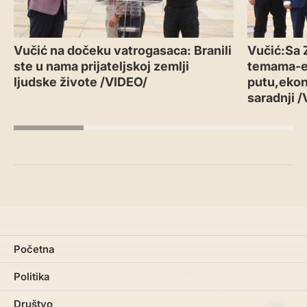
Vučić na dočeku vatrogasaca: Branili
Vučić:Sa 
ste u nama prijateljskoj zemlji
temama-
ljudske živote /VIDEO/
putu,ekon
saradnji 
Početna
Politika
Društvo