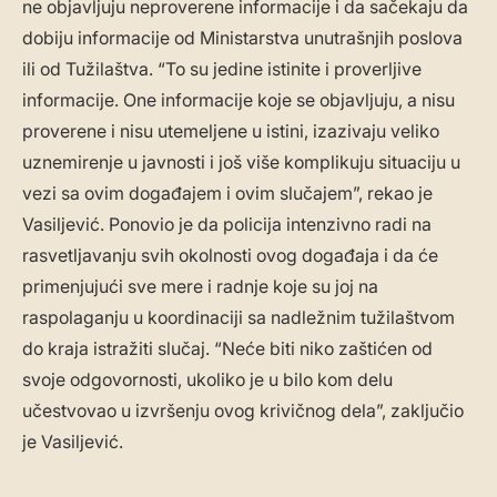
ne objavljuju neproverene informacije i da sačekaju da
dobiju informacije od Ministarstva unutrašnjih poslova
ili od Tužilaštva. “To su jedine istinite i proverljive
informacije. One informacije koje se objavljuju, a nisu
proverene i nisu utemeljene u istini, izazivaju veliko
uznemirenje u javnosti i još više komplikuju situaciju u
vezi sa ovim događajem i ovim slučajem”, rekao je
Vasiljević. Ponovio je da policija intenzivno radi na
rasvetljavanju svih okolnosti ovog događaja i da će
primenjujući sve mere i radnje koje su joj na
raspolaganju u koordinaciji sa nadležnim tužilaštvom
do kraja istražiti slučaj. “Neće biti niko zaštićen od
svoje odgovornosti, ukoliko je u bilo kom delu
učestvovao u izvršenju ovog krivičnog dela”, zaključio
je Vasiljević.