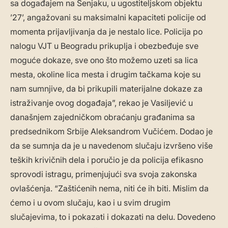
sa događajem na Senjaku, u ugostiteljskom objektu
’27’, angažovani su maksimalni kapaciteti policije od
momenta prijavljivanja da je nestalo lice. Policija po
nalogu VJT u Beogradu prikuplja i obezbeđuje sve
moguće dokaze, sve ono što možemo uzeti sa lica
mesta, okoline lica mesta i drugim tačkama koje su
nam sumnjive, da bi prikupili materijalne dokaze za
istraživanje ovog događaja”, rekao je Vasiljević u
današnjem zajedničkom obraćanju građanima sa
predsednikom Srbije Aleksandrom Vučićem. Dodao je
da se sumnja da je u navedenom slučaju izvršeno više
teških krivičnih dela i poručio je da policija efikasno
sprovodi istragu, primenjujući sva svoja zakonska
ovlašćenja. “Zaštićenih nema, niti će ih biti. Mislim da
ćemo i u ovom slučaju, kao i u svim drugim
slučajevima, to i pokazati i dokazati na delu. Dovedeno