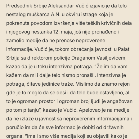
Predsednik Srbije Aleksandar Vučić izjavio je da telo
nestalog muškarca A.N. u okviru istrage koja je
pokrenuta povodom izvršenja više teških krivičnih dela
i njegovog nestanka 12. maja, još nije pronađeno i
zamolio medije da ne prenose neproverene
informacije. Vučić je, tokom obraćanja javnosti u Palati
Srbija sa direktorom policije Draganom Vasiljevićem,
kazao da je u toku intenzivna potraga. “Želim da vam
kažem da mi i dalje telo nismo pronašli. Intenzivna je
potraga, čitave jedinice traže. Mislimo da znamo rejon
gde je to moglo da se desi i da telo bude ostavljeno, ali
to je ogroman prostor i ogroman broj ljudi je angažovan
po tom pitanju”, kazao je Vučić. Apelovao je na medije
da ne izlaze u javnost sa neproverenim informacijama i
poručio im da će sve informacije dobiti od državnih
organa. “Imali smo više medija koji su objavili kako je