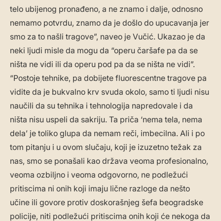
telo ubijenog pronađeno, a ne znamo i dalje, odnosno
nemamo potvrdu, znamo da je došlo do upucavanja jer
smo za to našli tragove”, naveo je Vučić. Ukazao je da
neki ljudi misle da mogu da “operu čaršafe pa da se
ništa ne vidi ili da operu pod pa da se ništa ne vidi”.
“Postoje tehnike, pa dobijete fluorescentne tragove pa
vidite da je bukvalno krv svuda okolo, samo ti ljudi nisu
naučili da su tehnika i tehnologija napredovale i da
ništa nisu uspeli da sakriju. Ta priča ‘nema tela, nema
dela’ je toliko glupa da nemam reči, imbecilna. Ali i po
tom pitanju i u ovom slučaju, koji je izuzetno težak za
nas, smo se ponašali kao država veoma profesionalno,
veoma ozbiljno i veoma odgovorno, ne podležući
pritiscima ni onih koji imaju lične razloge da nešto
učine ili govore protiv doskorašnjeg šefa beogradske
policije, niti podležući pritiscima onih koji će nekoga da