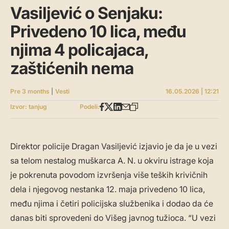
Vasiljević o Senjaku:
Privedeno 10 lica, među
njima 4 policajaca,
zaštićenih nema
Pre 3 months
|
Vesti
16.05.2026 | 12:21
Izvor: tanjug
Podeli:
Direktor policije Dragan Vasiljević izjavio je da je u vezi
sa telom nestalog muškarca A. N. u okviru istrage koja
je pokrenuta povodom izvršenja više teških krivičnih
dela i njegovog nestanka 12. maja privedeno 10 lica,
među njima i četiri policijska službenika i dodao da će
danas biti sprovedeni do Višeg javnog tužioca. “U vezi