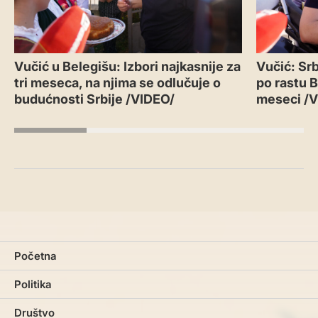
Vučić u Belegišu: Izbori najkasnije za
Vučić: Sr
tri meseca, na njima se odlučuje o
po rastu B
budućnosti Srbije /VIDEO/
meseci /
Početna
Politika
Društvo