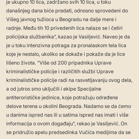
je ukupno 10 lica, zadržano svih 10 lica, u toku
današnjeg dana biće predati, odnosno sprovedeni do
Višeg javnog tužioca u Beogradu na dalje mere i
radnje. Među tih 10 privedenih lica nalaze se i četiri
policijska službenika”, kazao je Vasiljević. Naveo je da
je u toku intenzivna potraga za pronalaskom tela lica
koje je nestalo, ukoliko se dokaže i pokaže da je lice
lišeno života. “Više od 200 pripadnika Uprave
kriminalističke policije i različitih službi Uprave
kriminalističke policije radi na rasvetljavanju ovog dela,
a od jutros smo uključili i ekipe Specijalne
antiterorističke jedinice, koje potražuju određene
delove terena u okolini Beograda. Nadamo se da ćemo
u danima ispred nas ili u satima ispred nas imati i više
informacija o ovom događaju”, rekao je Vasiljević. On
se pridružio apelu predsedinka Vučića medijima da se