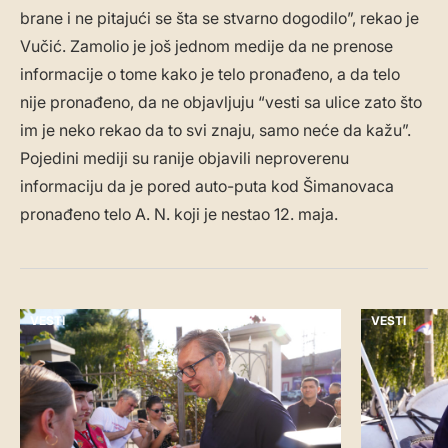
brane i ne pitajući se šta se stvarno dogodilo”, rekao je
Vučić. Zamolio je još jednom medije da ne prenose
informacije o tome kako je telo pronađeno, a da telo
nije pronađeno, da ne objavljuju “vesti sa ulice zato što
im je neko rekao da to svi znaju, samo neće da kažu”.
Pojedini mediji su ranije objavili neproverenu
informaciju da je pored auto-puta kod Šimanovaca
pronađeno telo A. N. koji je nestao 12. maja.
VESTI
VESTI