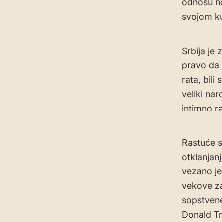
odnosu na
svojom ku
Srbija je 
pravo da 
rata, bil
veliki nar
intimno r
Rastuće 
otklanjan
vezano je
vekove za
sopstvene
Donald Tr