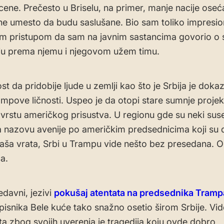
ene. Prečesto u Briselu, na primer, manje nacije oseć
ne umesto da budu saslušane. Bio sam toliko impresio
m pristupom da sam na javnim sastancima govorio o
ju prema njemu i njegovom užem timu.
t da pridobije ljude u zemlji kao što je Srbija je dok
mpove ličnosti. Uspeo je da otopi stare sumnje projek
 vrstu američkog prisustva. U regionu gde su neki sus
da nazovu avenije po američkim predsednicima koji su do
aša vrata, Srbi u Trampu vide nešto bez presedana. O
a.
edavni, jezivi
pokušaj atentata na predsednika Tramp
pisnika Bele kuće tako snažno osetio širom Srbije. Vide
eta zbog svojih uverenja je tragedija koju ovde dobro