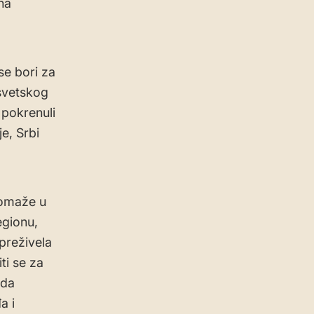
na
se bori za
svetskog
 pokrenuli
je, Srbi
pomaže u
egionu,
preživela
ti se za
ada
a i