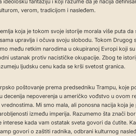
 ideološku fantaziju i koji razume da je nacija definisa
lturom, verom, tradicijom i nasleđem.
zemlja koja je tokom svoje istorije morala više puta da 
sama upravlja i očuva svoju slobodu. Tokom Drugog 
i smo među retkim narodima u okupiranoj Evropi koji su
odni ustanak protiv nacističke okupacije. Zbog te istori
azumeju ljudsku cenu kada se krši svetost granica.
srpsko poštovanje prema predsedniku Trampu, koje 
ju decenija nepoverenja u američko vođstvo u ovom r
 vrednostima. Mi smo mala, ali ponosna nacija koja je 
robljenosti između imperija. Razumemo šta znači bori
 interese kada vam ostatak sveta govori da ćutite. K
amp govori o zaštiti radnika, odbrani kulturnog nasleđ