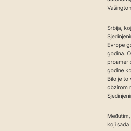
Vašingtona
Srbija, k
Sjedinjen
Evrope gd
godina. Ov
proameri
godine ko
Bilo je t
obzirom n
Sjedinjen
Međutim, 
koji sada