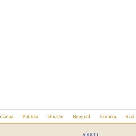
očetna
Politika
Društvo
Beograd
Hronika
Svet
VESTI