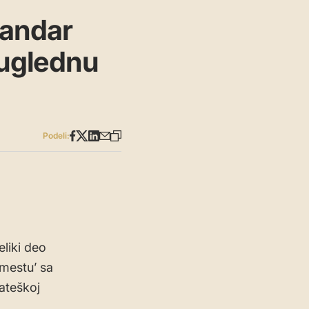
sandar
 uglednu
Podeli:
eliki deo
 mestu’ sa
rateškoj