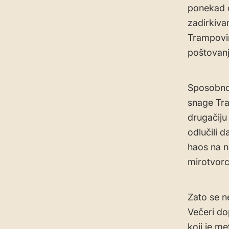
ponekad c
zadirkiva
Trampovi
poštovan
Sposobnos
snage Tra
drugačiju
odlučili 
haos na n
mirotvorc
Zato se n
Večeri do
koji je m