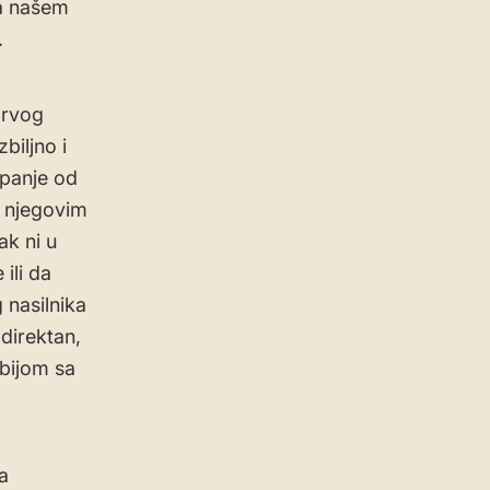
na našem
.
prvog
biljno i
upanje od
a njegovim
ak ni u
ili da
 nasilnika
direktan,
rbijom sa
ma