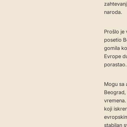
zahtevanj
naroda.
Prošlo je
posetio B
gomila ko
Evrope du
porastao.
Mogu sa a
Beograd, 
vremena. 
koji iskre
evropskim
stabilan s