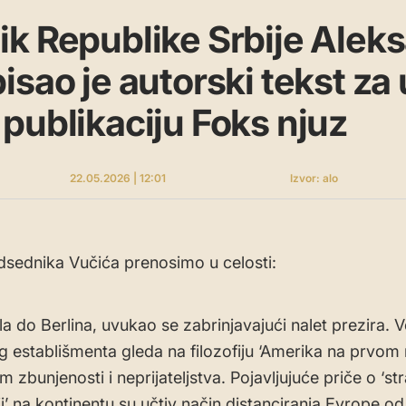
k Republike Srbije Alek
isao je autorski tekst za
publikaciju Foks njuz
22.05.2026 | 12:01
Izvor: alo
dsednika Vučića prenosimo u celosti:
a do Berlina, uvukao se zabrinjavajući nalet prezira. V
 establišmenta gleda na filozofiju ‘Amerika na prvom
zbunjenosti i neprijateljstva. Pojavljujuće priče o ‘st
i’ na kontinentu su učtiv način distanciranja Evrope od