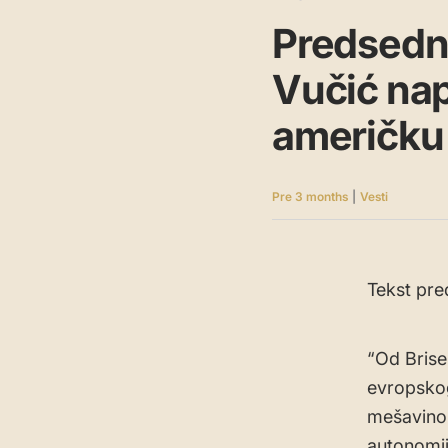
Predsedni
Vučić nap
američku 
Pre 3 months
|
Vesti
Tekst pre
“Od Brisel
evropskog
mešavinom 
autonomij