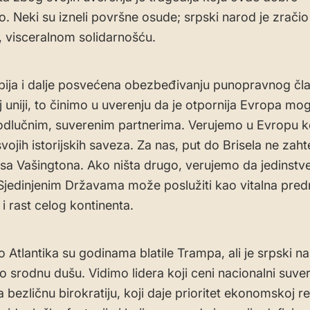
 Neki su izneli površne osude; srpski narod je zračio
, visceralnom solidarnošću.
rbija i dalje posvećena obezbeđivanju punopravnog čl
 uniji, to činimo u uverenju da je otpornija Evropa mog
dlučnim, suverenim partnerima. Verujemo u Evropu ko
vojih istorijskih saveza. Za nas, put do Brisela ne zah
 sa Vašingtona. Ako ništa drugo, verujemo da jedinstv
 Sjedinjenim Državama može poslužiti kao vitalna pred
 i rast celog kontinenta.
o Atlantika su godinama blatile Trampa, ali je srpski n
 srodnu dušu. Vidimo lidera koji ceni nacionalni suver
bezličnu birokratiju, koji daje prioritet ekonomskoj re