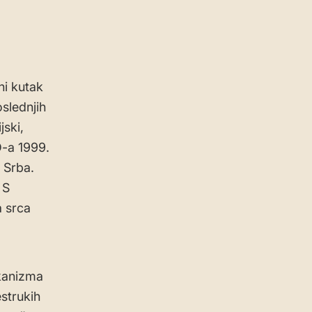
ni kutak
slednjih
jski,
-a 1999.
e Srba.
 S
a srca
ikanizma
estrukih