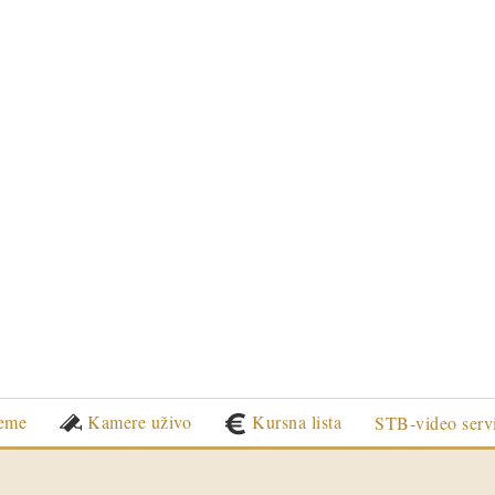
eme
Kamere uživo
Kursna lista
STB-video serv