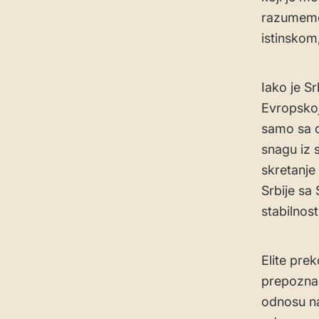
razumemo.
istinskom
Iako je S
Evropskoj
samo sa o
snagu iz s
skretanje
Srbije sa
stabilnost
Elite prek
prepoznao
odnosu na 