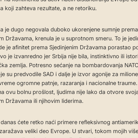
 koji zahteva rezultate, a ne retoriku.
oja je dugo negovala duboko ukorenjene sumnje prema
im Državama, krenula je u suprotnom smeru. To je jedi
e je afinitet prema Sjedinjenim Državama porastao po
o je izvanredno jer Srbija nije bila, instinktivno ili istori
čka zemlja. Potresno sećanje na bombardovanja NATO
je su predvodile SAD i dalje je izvor agonije za milion
o vreme ogromne patnje, razaranja i nacionalne traume.
a ovu bolnu prošlost, ljudima nije lako da otvore svoj
im Državama ili njihovim liderima.
danas ćete retko naći primere refleksivnog antiamer
 zaražava veliki deo Evrope. U stvari, tokom mojih viš