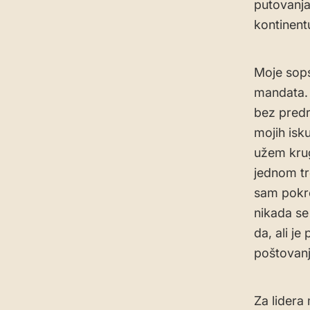
putovanja
kontinent
Moje sop
mandata. 
bez predr
mojih isk
užem krug
jednom tr
sam pokro
nikada se
da, ali j
poštovan
Za lidera 