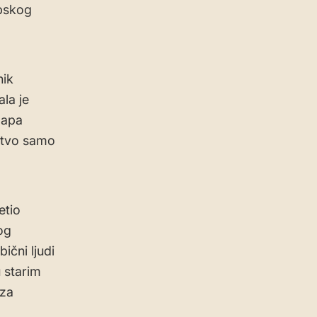
rpskog
nik
la je
mapa
rstvo samo
etio
og
ični ljudi
u starim
 za