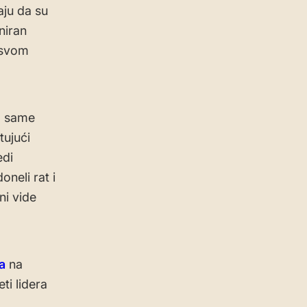
aju da su
niran
 svom
az same
tujući
edi
neli rat i
ni vide
a
na
ti lidera