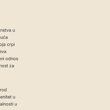
anstva u
uća
ja crpi
teva
eni odnos
nost za
arod
enitet u
alnosti u