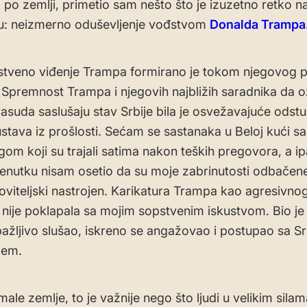
 po zemlji, primetio sam nešto što je izuzetno retko 
u: neizmerno oduševljenje vođstvom
Donalda Trampa
stveno viđenje Trampa formirano je tokom njegovog 
Spremnost Trampa i njegovih najbližih saradnika da oz
asuda saslušaju stav Srbije bila je osvežavajuće odst
ustava iz prošlosti. Sećam se sastanaka u Beloj kući s
om koji su trajali satima nakon teških pregovora, a ip
enutku nisam osetio da su moje zabrinutosti odbačene 
viteljski nastrojen. Karikatura Trampa kao agresivnog
 nije poklapala sa mojim sopstvenim iskustvom. Bio je 
e pažljivo slušao, iskreno se angažovao i postupao sa S
jem.
male zemlje, to je važnije nego što ljudi u velikim sila