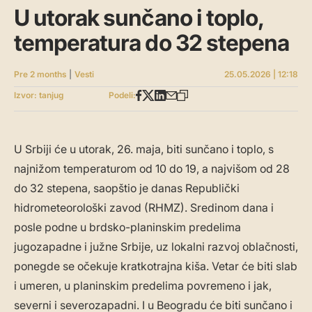
U utorak sunčano i toplo,
temperatura do 32 stepena
Pre 2 months
|
Vesti
25.05.2026 | 12:18
Izvor: tanjug
Podeli:
U Srbiji će u utorak, 26. maja, biti sunčano i toplo, s
najnižom temperaturom od 10 do 19, a najvišom od 28
do 32 stepena, saopštio je danas Republički
hidrometeorološki zavod (RHMZ). Sredinom dana i
posle podne u brdsko-planinskim predelima
jugozapadne i južne Srbije, uz lokalni razvoj oblačnosti,
ponegde se očekuje kratkotrajna kiša. Vetar će biti slab
i umeren, u planinskim predelima povremeno i jak,
severni i severozapadni. I u Beogradu će biti sunčano i