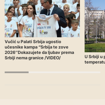
Vučić u Palati Srbija ugostio
učesnike kampa “Srbija te zove
2026″Dokazujete da ljubav prema
U Srbiji u
Srbiji nema granice /VIDEO/
temperatu