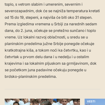
toplo, s vetrom slabim i umerenim, severnim i
severozapadnim, dok će se najniža temperatura kretati
od 15 do 19, stepeni, a najviša će biti oko 31 stepen.
Prema izgledima vremena u Srbiji za narednih sedam
dana, do 2. juna, očekuje se pretežno sunčano i toplo
vreme. Uz lokalni razvoj oblačnosti, u sredu se u
planinskim predelima južne Srbije ponegde očekuje
kratkotrajna kiša, a tokom noći ka četvrtku, kao i u
četvrtak u prvom delu dana i u nedelju i u ostalim
krajevima i sa lokalnim pljuskom sa grmljavinom, dok
se početkom juna padavine očekuju ponegde u
brdsko-planinskim predelima.
VESTI
VESTI