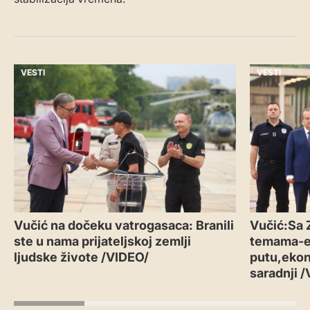
VESTI
VESTI
Vučić na dočeku vatrogasaca: Branili
Vučić:Sa 
ste u nama prijateljskoj zemlji
temama-
ljudske živote /VIDEO/
putu,ekon
saradnji 