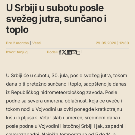
U Srbiji u subotu posle
svežeg jutra, sunčano i
toplo
Pre 2 months
|
Vesti
29.05.2026 | 12:30
Izvor: tanjug
Podeli:
U Srbiji će u subotu, 30. jula, posle svežeg jutra, tokom
dana biti pretežno sunčano i toplo, saopšteno je danas
iz Republičkog hidrometeorološkog zavoda. Posle
podne sa severa umerena oblačnost, koja će uveče i
tokom noći u Vojvodini usloviti ponegde kratkotrajnu
kišu ili pljusak. Vetar slab i umeren, sredinom dana i
posle podne u Vojvodini i istočnoj Srbiji i jak, zapadni i
severozapadni. Najniža temperatura od 5 do 14, a