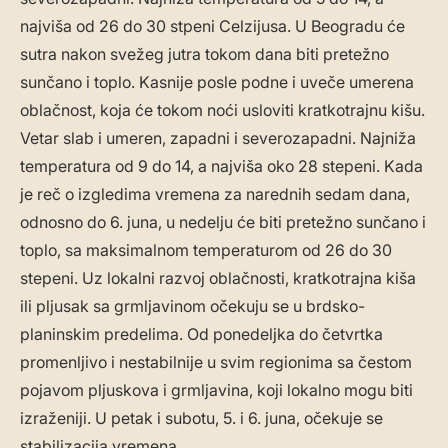
najviša od 26 do 30 stpeni Celzijusa. U Beogradu će
sutra nakon svežeg jutra tokom dana biti pretežno
sunčano i toplo. Kasnije posle podne i uveče umerena
oblačnost, koja će tokom noći usloviti kratkotrajnu kišu.
Vetar slab i umeren, zapadni i severozapadni. Najniža
temperatura od 9 do 14, a najviša oko 28 stepeni. Kada
je reč o izgledima vremena za narednih sedam dana,
odnosno do 6. juna, u nedelju će biti pretežno sunčano i
toplo, sa maksimalnom temperaturom od 26 do 30
stepeni. Uz lokalni razvoj oblačnosti, kratkotrajna kiša
ili pljusak sa grmljavinom očekuju se u brdsko-
planinskim predelima. Od ponedeljka do četvrtka
promenljivo i nestabilnije u svim regionima sa čestom
pojavom pljuskova i grmljavina, koji lokalno mogu biti
izraženiji. U petak i subotu, 5. i 6. juna, očekuje se
stabilizacija vremena.