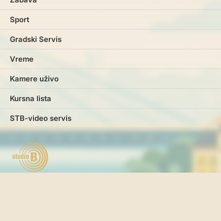
Sport
Gradski Servis
Vreme
Kamere uživo
Kursna lista
STB-video servis
Marketing
Impresum
Kontakt
Pravila i uslovi korišćenja
Politika o kolačićima