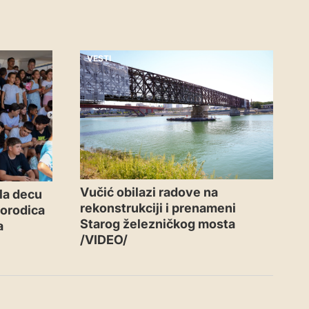
VESTI
Vučić obilazi radove na
la decu
rekonstrukciji i prenameni
porodica
Starog železničkog mosta
a
/VIDEO/