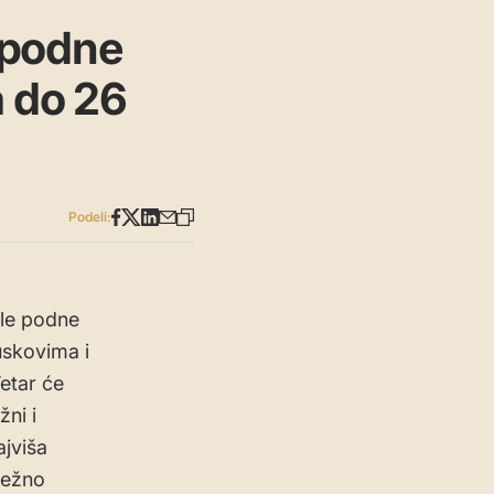
 podne
a do 26
Podeli:
sle podne
uskovima i
etar će
žni i
ajviša
težno