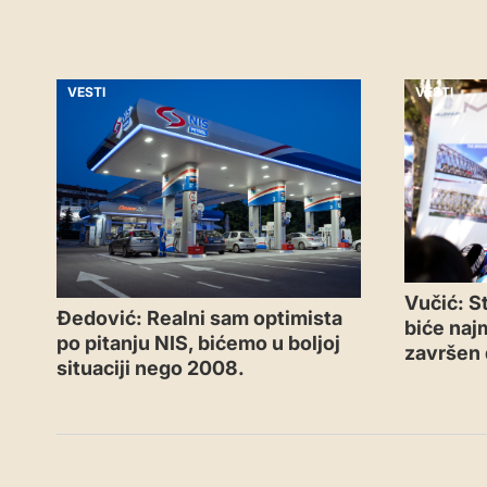
VESTI
VESTI
Vučić: S
Đedović: Realni sam optimista
biće najm
po pitanju NIS, bićemo u boljoj
završen 
situaciji nego 2008.