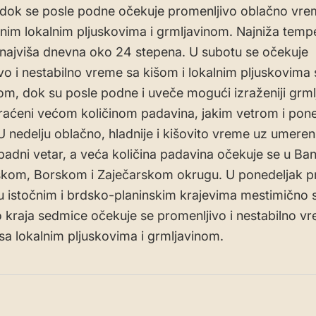
dok se posle podne očekuje promenljivo oblačno vre
jnim lokalnim pljuskovima i grmljavinom. Najniža temp
 najviša dnevna oko 24 stepena. U subotu se očekuje
vo i nestabilno vreme sa kišom i lokalnim pljuskovima 
om, dok su posle podne i uveče mogući izraženiji grml
raćeni većom količinom padavina, jakim vetrom i pon
 nedelju oblačno, hladnije i kišovito vreme uz umeren 
adni vetar, a veća količina padavina očekuje se u Ban
skom, Borskom i Zaječarskom okrugu. U ponedeljak p
u istočnim i brdsko-planinskim krajevima mestimično
 kraja sedmice očekuje se promenljivo i nestabilno v
a lokalnim pljuskovima i grmljavinom.