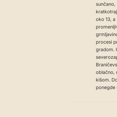
sunčano, 
kratkotra
oko 13, a
promenlji
grmljavin
procesi p
gradom. U
severozap
Braničev
oblačno, 
kišom. Do
ponegde s