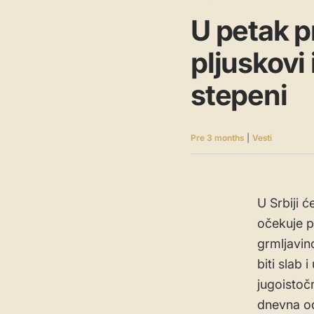
U petak 
pljuskovi
stepeni
Pre 3 months
|
Vesti
U Srbiji 
očekuje p
grmljavin
biti slab 
jugoistočn
dnevna od