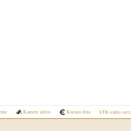
eme
Kamere uživo
Kursna lista
STB-video serv