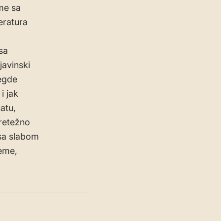
me sa
eratura
sa
javinski
egde
i jak
atu,
retežno
 sa slabom
reme,