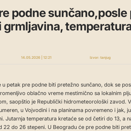
pre podne sunčano,posle
 i grmljavina, temperatur
14.05.2026 | 12:21
Izvor: tanjug
će u petak pre podne biti pretežno sunčano, dok se po
romenljivo oblačno vreme mestimično sa lokalnim plj
om, saopštio je Republički hidrometeorološki zavod. V
i umeren, u Vojvodini i na planinama povremeno i jak, ju
i. Jutarnja temperatura kretaće se od četiri do 13, a n
 22 do 26 stepeni. U Beogradu će pre podne biti pre