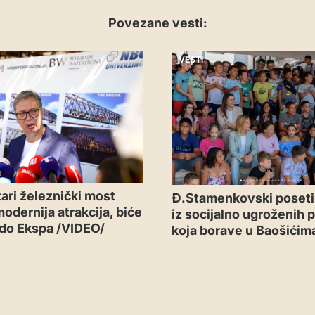
Povezane vesti:
VESTI
tari železnički most
Đ.Stamenkovski poseti
odernija atrakcija, biće
iz socijalno ugroženih 
do Ekspa /VIDEO/
koja borave u Baošićim