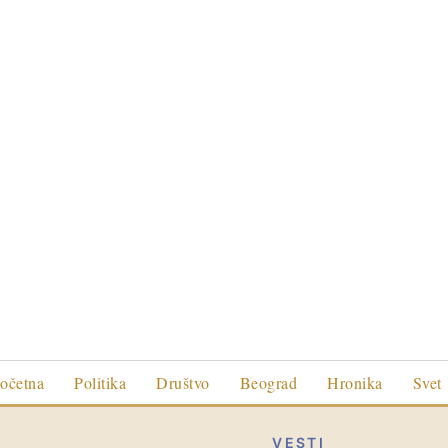
očetna
Politika
Društvo
Beograd
Hronika
Svet
VESTI