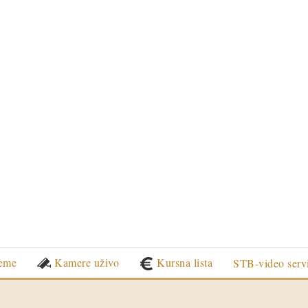
eme
Kamere uživo
Kursna lista
STB-video serv