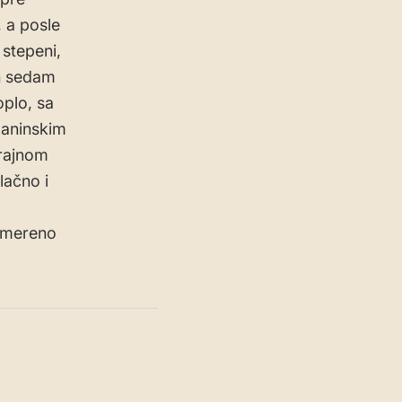
 a posle
stepeni,
ih sedam
oplo, sa
aninskim
trajnom
lačno i
 umereno