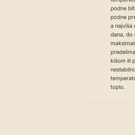
podne bit
podne pre
a najviša
dana, do 
maksimal
predelima
kišom ili
nestabiln
temperatu
toplo.