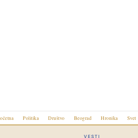
očetna
Politika
Društvo
Beograd
Hronika
Svet
VESTI