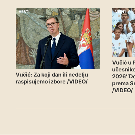
VESTI
VESTI
Vučić u P
učesnike
Vučić: Za koji dan ili nedelju
2026″Dok
raspisujemo izbore /VIDEO/
prema Sr
/VIDEO/