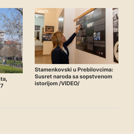
VESTI
Stamenkovski u Prebilovcima:
Susret naroda sa sopstvenom
ta,
istorijom /VIDEO/
37