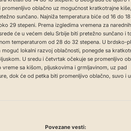
i promenljivo oblačno uz mogućnost kratkotrajne kiše,
težno sunčano. Najniža temperatura biće od 16 do 18 
 oko 29 stepeni. Prema izgledima vremena za naredn
srede će u većem delu Srbije biti pretežno sunčano i t
nom temperaturom od 28 do 32 stepena. U brdsko-pl
 moguć lokalni razvoj oblačnosti, ponegde sa kratko
 pljuskom. U sredu i četvrtak očekuje se promenljivo ob
o vreme sa kišom, pljuskovima i grmljavinom, uz pad
re, dok će od petka biti promenljivo oblačno, suvo i
Povezane vesti: