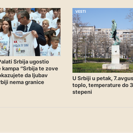
VESTI
alati Srbija ugostio
 kampa “Srbija te zove
azujete da ljubav
U Srbiji u petak, 7.avgus
biji nema granice
toplo, temperature do 
stepeni