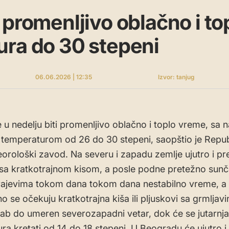
 promenljivo oblačno i to
ra do 30 stepeni
06.06.2026 | 12:35
Izvor: tanjug
e u nedelju biti promenljivo oblačno i toplo vreme, sa 
emperaturom od 26 do 30 stepeni, saopštio je Repub
orološki zavod. Na severu i zapadu zemlje ujutro i p
a kratkotrajnom kisom, a posle podne pretežno sunč
rajevima tokom dana tokom dana nestabilno vreme, a
o se očekuju kratkotrajna kiša ili pljuskovi sa grmljav
ab do umeren severozapadni vetar, dok će se jutarnja
ra kretati od 14 do 18 stepeni. U Beogradu će ujutro i