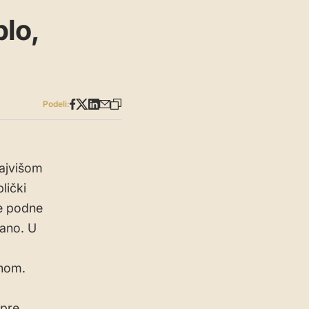
plo,
Podeli:
najvišom
lički
re podne
ano. U
inom.
 pre