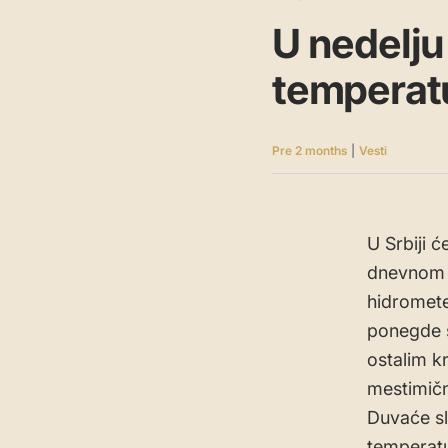
U nedelju
temperatu
Pre 2 months
|
Vesti
U Srbiji ć
dnevnom t
hidromete
ponegde s
ostalim k
mestimičn
Duvaće sl
temperatu