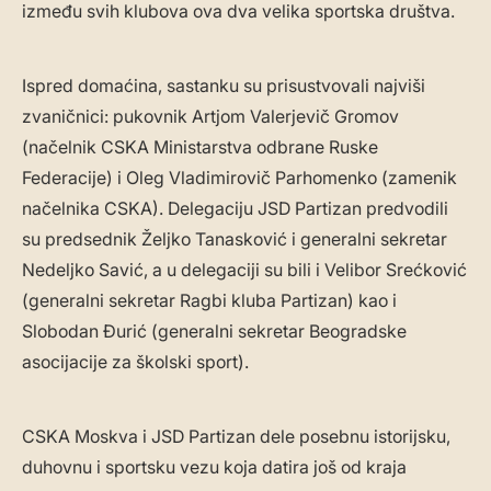
između svih klubova ova dva velika sportska društva.
Ispred domaćina, sastanku su prisustvovali najviši
zvaničnici: pukovnik Artjom Valerjevič Gromov
(načelnik CSKA Ministarstva odbrane Ruske
Federacije) i Oleg Vladimirovič Parhomenko (zamenik
načelnika CSKA). Delegaciju JSD Partizan predvodili
su predsednik Željko Tanasković i generalni sekretar
Nedeljko Savić, a u delegaciji su bili i Velibor Srećković
(generalni sekretar Ragbi kluba Partizan) kao i
Slobodan Đurić (generalni sekretar Beogradske
asocijacije za školski sport).
CSKA Moskva i JSD Partizan dele posebnu istorijsku,
duhovnu i sportsku vezu koja datira još od kraja