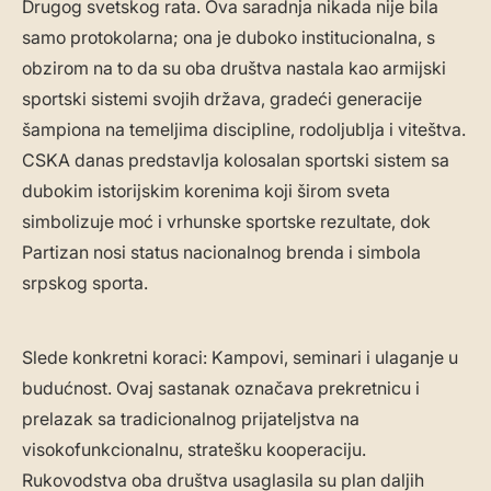
Drugog svetskog rata. Ova saradnja nikada nije bila
samo protokolarna; ona je duboko institucionalna, s
obzirom na to da su oba društva nastala kao armijski
sportski sistemi svojih država, gradeći generacije
šampiona na temeljima discipline, rodoljublja i viteštva.
CSKA danas predstavlja kolosalan sportski sistem sa
dubokim istorijskim korenima koji širom sveta
simbolizuje moć i vrhunske sportske rezultate, dok
Partizan nosi status nacionalnog brenda i simbola
srpskog sporta.
Slede konkretni koraci: Kampovi, seminari i ulaganje u
budućnost. Ovaj sastanak označava prekretnicu i
prelazak sa tradicionalnog prijateljstva na
visokofunkcionalnu, stratešku kooperaciju.
Rukovodstva oba društva usaglasila su plan daljih