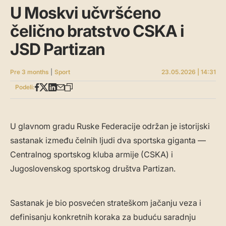
U Moskvi učvršćeno
čelično bratstvo CSKA i
JSD Partizan
Pre 3 months
|
Sport
23.05.2026 | 14:31
Podeli:
U glavnom gradu Ruske Federacije održan je istorijski
sastanak između čelnih ljudi dva sportska giganta —
Centralnog sportskog kluba armije (CSKA) i
Jugoslovenskog sportskog društva Partizan.
Sastanak je bio posvećen strateškom jačanju veza i
definisanju konkretnih koraka za buduću saradnju