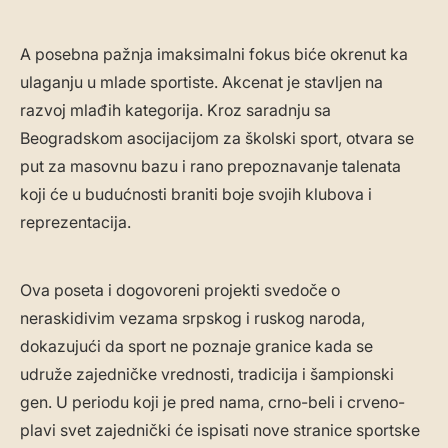
A posebna pažnja imaksimalni fokus biće okrenut ka
ulaganju u mlade sportiste. Akcenat je stavljen na
razvoj mlađih kategorija. Kroz saradnju sa
Beogradskom asocijacijom za školski sport, otvara se
put za masovnu bazu i rano prepoznavanje talenata
koji će u budućnosti braniti boje svojih klubova i
reprezentacija.
Ova poseta i dogovoreni projekti svedoče o
neraskidivim vezama srpskog i ruskog naroda,
dokazujući da sport ne poznaje granice kada se
udruže zajedničke vrednosti, tradicija i šampionski
gen. U periodu koji je pred nama, crno-beli i crveno-
plavi svet zajednički će ispisati nove stranice sportske