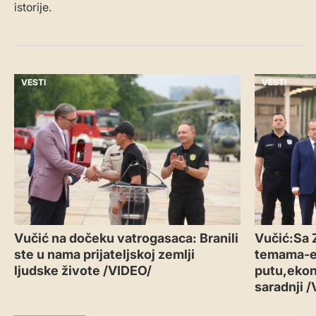
istorije.
VESTI
VESTI
Vučić na dočeku vatrogasaca: Branili
Vučić:Sa 
ste u nama prijateljskoj zemlji
temama-
ljudske živote /VIDEO/
putu,ekon
saradnji 