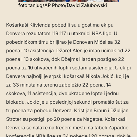
foto tanjug/AP Photo/David Zalubowski
Košarkaši Klivlenda pobedili su u gostima ekipu
Denvera rezultatom 119:117 u utakmici NBA lige. U
pobedničkom timu briljirao je Donovan Mičel sa 32
poena i 10 asistencija. Džaret Alen je imao učinak od 22
poena i 13 skokova, dok Džejms Harden postigao 22
poena uz 10 uhvaćenih lopti i sedam asistencija. U ekipi
Denvera najbolji je srpski košarkaš Nikola Jokić, koji je
za 33 minuta na terenu zabeležio 22 poena, 14
skokova, 11 asistencija, dve ukradene lopte i jednu
blokadu. Jokić je u poslednjoj sekundi promašio šut za
tri poena za pobedu Denvera. Kristijan Braun i Džulijan
Stroter su postigli po 20 poena za Nagetse. Košarkaši
Denvera se nalaze na trećem mestu na tabeli Zapadne
konferencije NBA lige sa 34 pobede i 20 poraza, dok je