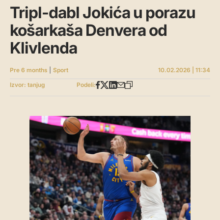
Tripl-dabl Jokića u porazu
košarkaša Denvera od
Klivlenda
Pre 6 months
|
Sport
10.02.2026 | 11:34
Izvor: tanjug
Podeli: