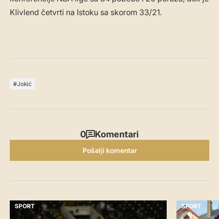
Klivlend četvrti na Istoku sa skorom 33/21.
Jokić
0
Komentari
Pošalji komentar
SPORT
SPORT