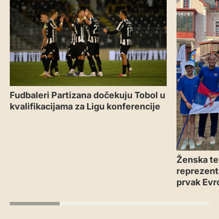
Fudbaleri Partizana dočekuju Tobol u
kvalifikacijama za Ligu konferencije
Ženska te
reprezenta
prvak Evr