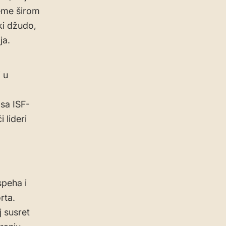
teme širom
ki džudo,
ja.
i u
sa ISF-
 lideri
speha i
rta.
 susret