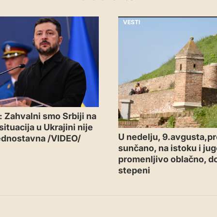
VESTI
: Zahvalni smo Srbiji na
situacija u Ukrajini nije
U nedelju, 9.avgusta,p
ednostavna /VIDEO/
sunčano, na istoku i ju
promenljivo oblačno, d
stepeni