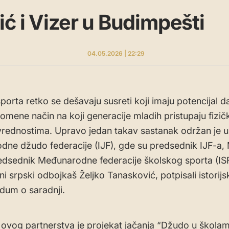
ć i Vizer u Budimpešti
04.05.2026 | 22:29
porta retko se dešavaju susreti koji imaju potencijal da
omene način na koji generacije mladih pristupaju fizičk
 vrednostima. Upravo jedan takav sastanak održan je u
ne džudo federacije (IJF), gde su predsednik IJF-a, 
redsednik Međunarodne federacije školskog sporta (ISF
ni srpski odbojkaš Željko Tanasković, potpisali istorijs
um o saradnji.
lj ovog partnerstva je projekat jačanja “Džudo u školam