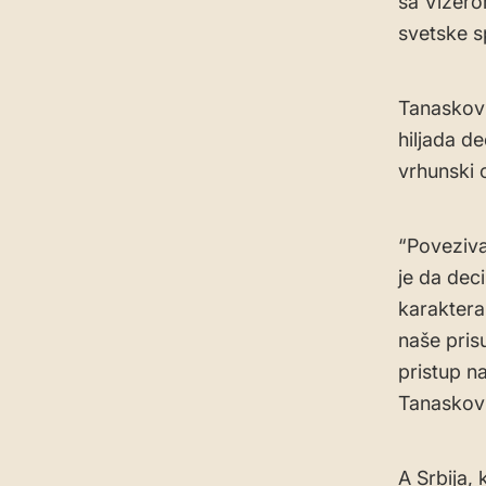
sa Vizero
svetske s
​Tanaskov
hiljada d
vrhunski 
“Poveziva
je da dec
karaktera
naše pris
pristup n
Tanaskovi
A ​Srbija