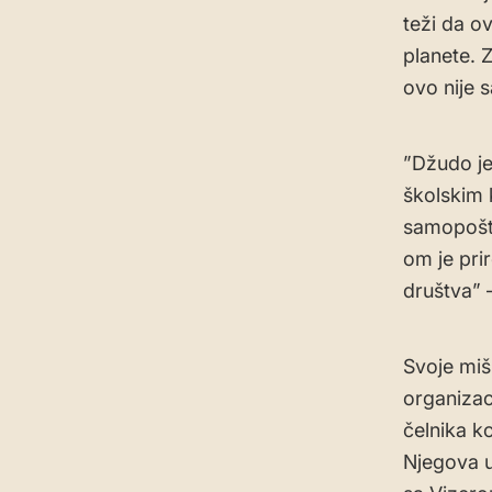
teži da o
planete. 
ovo nije s
​”Džudo je
školskim k
samopošto
om je pri
društva” –
Svoje mišl
organizac
čelnika k
Njegova u