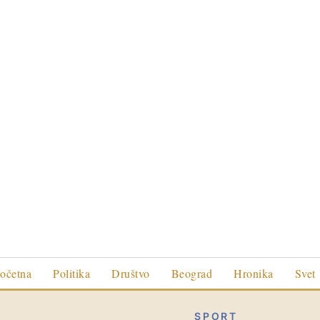
očetna
Politika
Društvo
Beograd
Hronika
Svet
SPORT