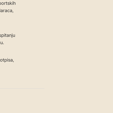
portskih
laraca,
spitanju
u.
otpisa,