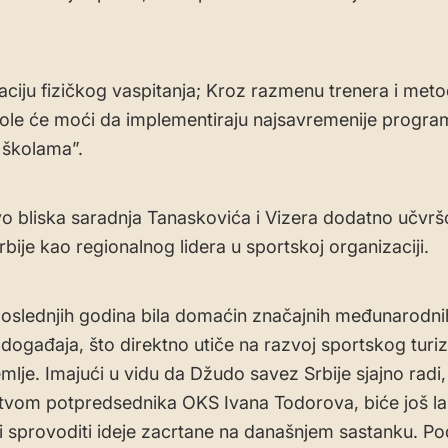
aciju fizičkog vaspitanja; Kroz razmenu trenera i meto
ole će moći da implementiraju najsavremenije progra
 školama”.
o bliska saradnja Tanaskovića i Vizera dodatno učvrš
rbije kao regionalnog lidera u sportskoj organizaciji.
 poslednjih godina bila domaćin značajnih međunarodni
 događaja, što direktno utiče na razvoj sportskog turi
emlje. Imajući u vidu da Džudo savez Srbije sjajno radi
vom potpredsednika OKS Ivana Todorova, biće još l
i sprovoditi ideje zacrtane na današnjem sastanku. Po