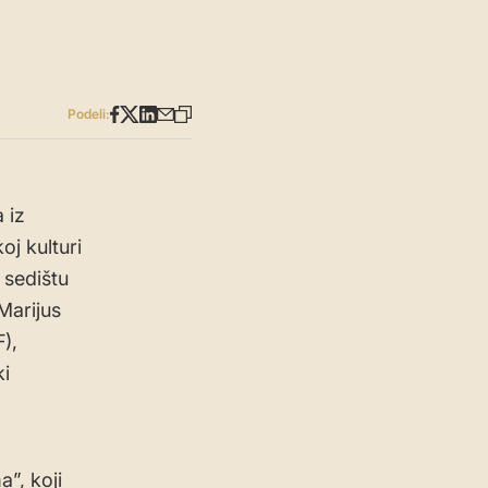
Podeli:
 iz
oj kulturi
 sedištu
Marijus
),
ki
a”, koji