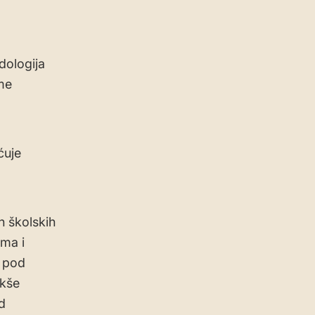
dologija
me
ćuje
h školskih
zma i
, pod
akše
d