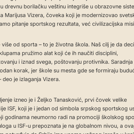
vu drevnu borilačku veštinu integriše u obrazovne sis
Za Marijusa Vizera, čoveka koji je modernizovao svets
amo pitanje sportskog rezultata, već civilizacijska misi
 više od sporta – to je životna škola. Naš cilj je da dec
lupama pružimo alat koji će ih naučiti disciplini,
vanju i iznad svega, poštovanju protivnika. Saradnja 
rodan korak, jer škole su mesta gde se formiraju budući
 deo je izlaganja Vizera.
jenje izneo je i ​Željko Tanasković, prvi čovek velike
ije ISF, koji je i jedan od simbola srpskog sportskog u
oji godinama neumorno radi na promociji školskog spo
loga u ISF-u prepoznata je na globalnom nivou, a ovaj