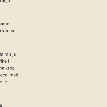
ranju
inama
ortom na
ša misija
ike i
ima kroz
eca imati
o je
ke