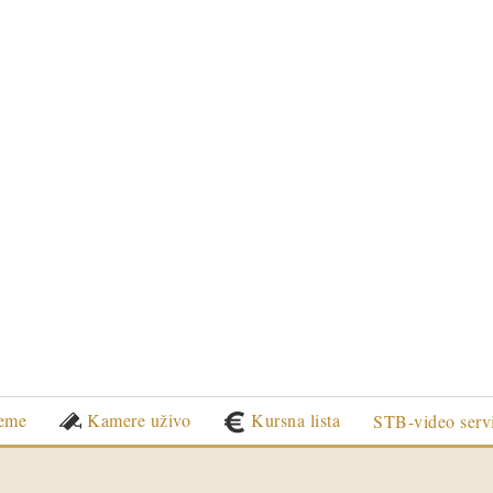
eme
Kamere uživo
Kursna lista
STB-video serv