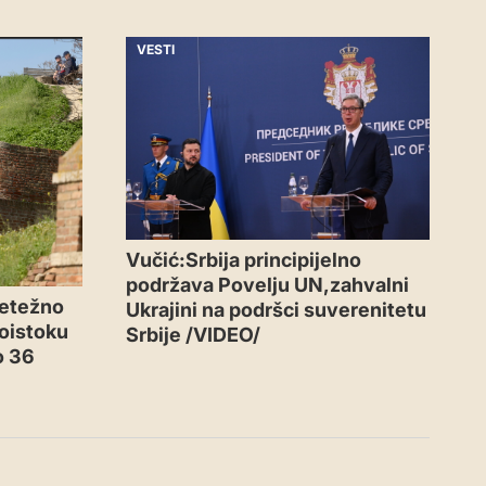
VESTI
Vučić:Srbija principijelno
podržava Povelju UN,zahvalni
retežno
Ukrajini na podršci suverenitetu
goistoku
Srbije /VIDEO/
o 36