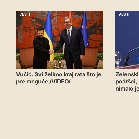
VESTI
VESTI
Vučić: Svi želimo kraj rata što je
Zelenski
pre moguće /VIDEO/
podršci, 
nimalo j