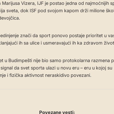
Marijusa Vizera, IJF je postao jedna od najmoćnijih s
ija sveta, dok ISF pod svojom kapom drži milione ško
devojčica.
jedinjenje znači da sport ponovo postaje prioritet u va
lanjajući ih sa ulice i usmeravajući ih ka zdravom život
ret u Budimpešti nije bio samo protokolarna razmena p
signal da svet sporta ulazi u novu eru – eru u kojoj su
je i fizička aktivnost neraskidivo povezani.
Povezane vesti: