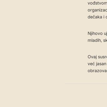
vođstvom 
organizac
dečaka i 
Njihovo u
mladih, sk
​Ovaj sus
već jasan 
obrazovan