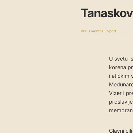
Tanaskovi
Pre 3 months
|
Sport
U svetu s
korena pr
i etičkim
Međunarod
Vizer i p
proslavlje
memorand
​Glavni ci