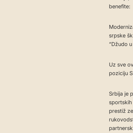
benefite:
​Moderniz
srpske šk
“Džudo u
Uz sve ov
poziciju S
Srbija je
sportskih
prestiž z
rukovodst
partnersk