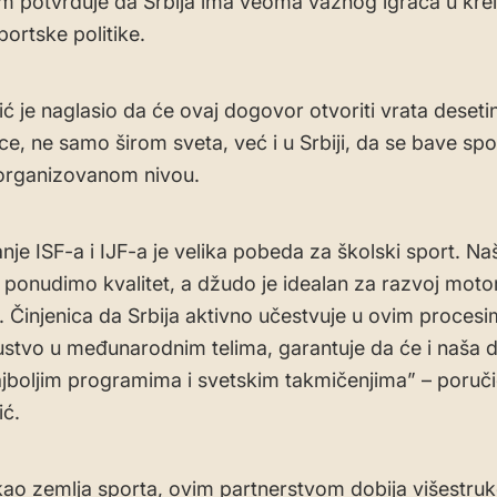
m potvrđuje da Srbija ima veoma važnog igrača u krei
portske politike.
ić je naglasio da će ovaj dogovor otvoriti vrata deset
ece, ne samo širom sveta, već i u Srbiji, da se bave sp
organizovanom nivou.
nje ISF-a i IJF-a je velika pobeda za školski sport. Na
i ponudimo kvalitet, a džudo je idealan za razvoj motor
. Činjenica da Srbija aktivno učestvuje u ovim proces
ustvo u međunarodnim telima, garantuje da će i naša d
ajboljim programima i svetskim takmičenjima” – poruči
ć.
, kao zemlja sporta, ovim partnerstvom dobija višestru