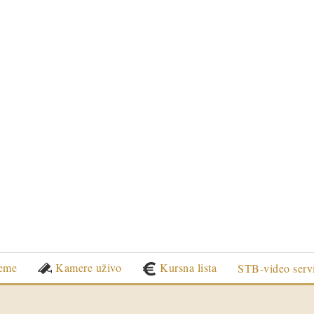
eme
Kamere uživo
Kursna lista
STB-video serv