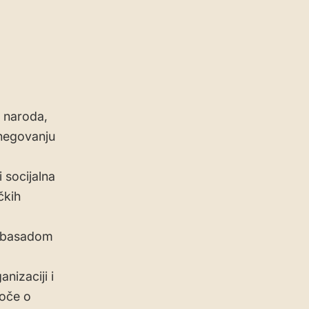
a naroda,
 negovanju
 socijalna
čkih
Ambasadom
nizaciji i
doče o