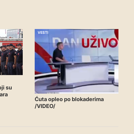
VESTI
ji su
ara
Ćuta opleo po blokaderima
/VIDEO/