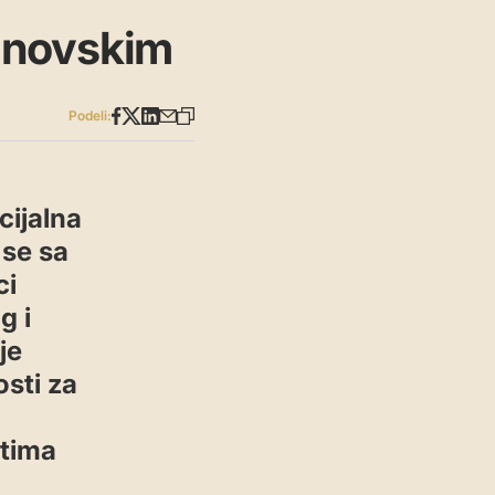
inovskim
Podeli:
cijalna
 se sa
ci
g i
je
sti za
stima