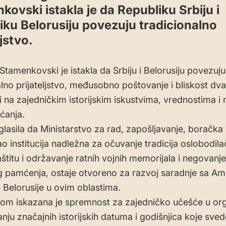
ovski istakla je da Republiku Srbiju i
iku Belorusiju povezuju tradicionalno
ljstvo.
Stamenkovski je istakla da Srbiju i Belorusiju povezuju
alno prijateljstvo, međusobno poštovanje i bliskost dv
 na zajedničkim istorijskim iskustvima, vrednostima i
ećanja.
glasila da Ministarstvo za rad, zapošljavanje, boračka i
ao institucija nadležna za očuvanje tradicija oslobodila
aštitu i održavanje ratnih vojnih memorijala i negovanje
og pamćenja, ostaje otvoreno za razvoj saradnje sa 
 Belorusije u ovim oblastima.
kom iskazana je spremnost za zajedničko učešće u orga
nju značajnih istorijskih datuma i godišnjica koje sve