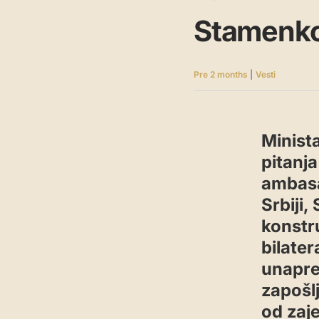
Stamenko
Pre 2 months
|
Vesti
Minista
pitanj
ambasa
Srbiji
konstr
bilate
unapre
zapošlj
od zaj