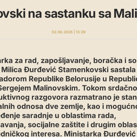
vski na sastanku sa Mal
02.06.2026 | 13:29
rka za rad, zapošljavanje, boračka i so
a Milica Đurđević Stamenkovski sastala
dorom Republike Belorusije u Republi
, Sergejem Malinovskim. Tokom srdačno
uktivnog razgovora razmatrano je stan
ralnih odnosa dve zemlje, kao i mogućno
đenje saradnje u oblastima rada,
avanja, socijalne zaštite i drugim obla
edničkog interesa. Ministarka Đurđević