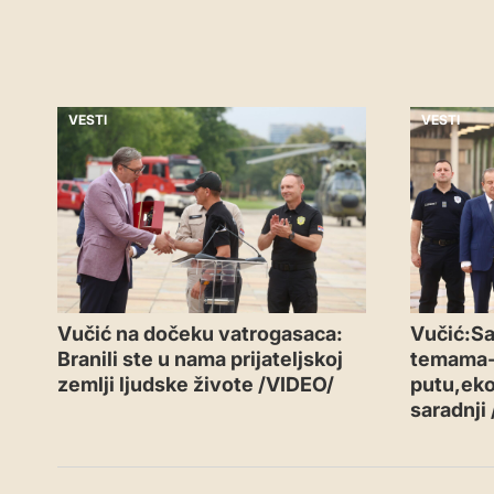
VESTI
VESTI
Vučić na dočeku vatrogasaca:
Vučić:Sa
Branili ste u nama prijateljskoj
temama
zemlji ljudske živote /VIDEO/
putu,eko
saradnji