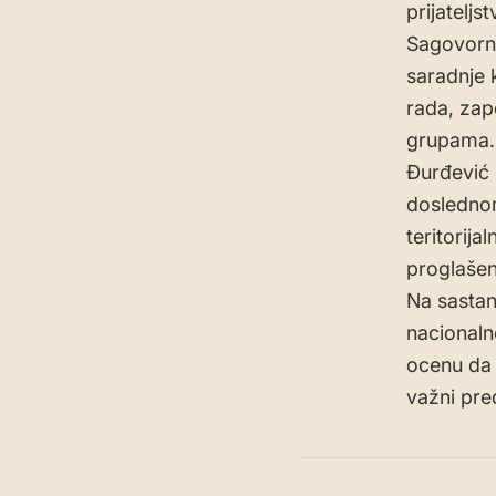
prijatelj
Sagovornic
saradnje 
rada, zapo
grupama.
Đurđević 
doslednom
teritorija
proglašen
Na sastan
nacionaln
ocenu da 
važni pre