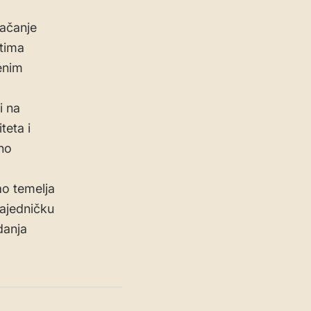
jačanje
stima
venim
i na
teta i
ano
ao temelja
ajedničku
danja