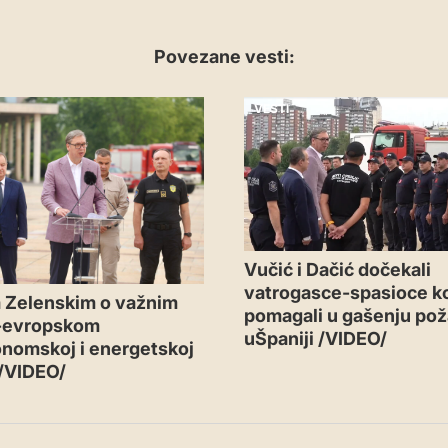
Povezane vesti:
VESTI
Vučić i Dačić dočekali
vatrogasce-spasioce ko
 Zelenskim o važnim
pomagali u gašenju pož
-evropskom
uŠpaniji /VIDEO/
nomskoj i energetskoj
 /VIDEO/