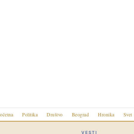
očetna
Politika
Društvo
Beograd
Hronika
Svet
VESTI