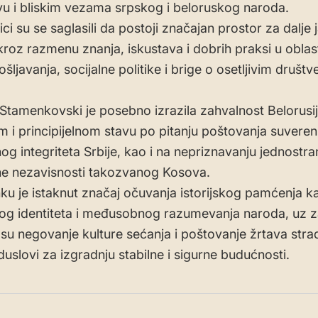
stvu i bliskim vezama srpskog i beloruskog naroda.
i su se saglasili da postoji značajan prostor za dalje 
kroz razmenu znanja, iskustava i dobrih praksi u obla
šljavanja, socijalne politike i brige o osetljivim društ
Stamenkovski je posebno izrazila zahvalnost Belorusij
 i principijelnom stavu po pitanju poštovanja suvereni
lnog integriteta Srbije, kao i na nepriznavanju jednostr
e nezavisnosti takozvanog Kosova.
ku je istaknut značaj očuvanja istorijskog pamćenja k
og identiteta i međusobnog razumevanja naroda, uz z
su negovanje kulture sećanja i poštovanje žrtava stra
duslovi za izgradnju stabilne i sigurne budućnosti.