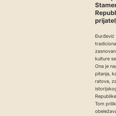
Stamenk
Republ
prijate
Đurđević 
tradicion
zasnovani
kulture s
Ona je na
pitanja, k
ratova, z
istorijsk
Republike
Tom prili
obeležava