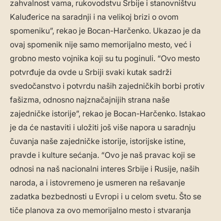
zahvalnost vama, rukovodstvu Srbije i stanovništvu
Kaluđerice na saradnji i na velikoj brizi o ovom
spomeniku”, rekao je Bocan-Harčenko. Ukazao je da
ovaj spomenik nije samo memorijalno mesto, već i
grobno mesto vojnika koji su tu poginuli. “Ovo mesto
potvrđuje da ovde u Srbiji svaki kutak sadrži
svedočanstvo i potvrdu naših zajedničkih borbi protiv
fašizma, odnosno najznačajnijih strana naše
zajedničke istorije”, rekao je Bocan-Harčenko. Istakao
je da će nastaviti i uložiti još više napora u saradnju
čuvanja naše zajedničke istorije, istorijske istine,
pravde i kulture sećanja. “Ovo je naš pravac koji se
odnosi na naš nacionalni interes Srbije i Rusije, naših
naroda, a i istovremeno je usmeren na rešavanje
zadatka bezbednosti u Evropi i u celom svetu. Što se
tiče planova za ovo memorijalno mesto i stvaranja