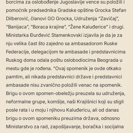
borcima za oslobođenje Jugoslavije vence su položili i
pomoćnik predsednika Gradske opštine Grocka Stefan
Dilberović, članovi GO Grocka, Udruženja “Zavičaj”,
“Banijaca”, “Boraca krajine”, “Žene Kaluđerice” i drugi.
Ministarka Đurđević Stamenkovski izjavila je da je za
nju velika čast što zajedno sa ambasadorom Ruske
Federacije, delegacijom te ambasade i predstavnicima
Ruskog doma odala poštu oslobodiocima Beograda u
mestu gde je rođena. “Ovaj spomenik je ovde otkako
pamtim, ali nikada predstavnici države i predstavnici
ambasade nisu zvanično položili venac na spomenik.
Brigu o ovom spomen-obeležju preuzela su udruženja,
neformalne grupe, komšije, naši Krajišnici koji su stigli
posle rata i u moju i njihovu Kaluđericu, ali od danas
brigu o ovom spomeniku preuzima država, odnosno
Ministarstvo za rad, zapošljavanje, boračka i socijalna