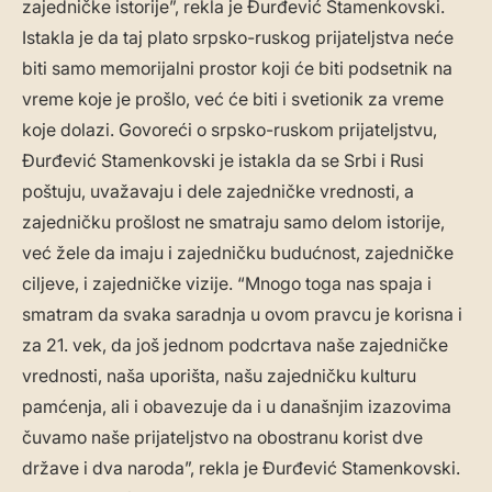
zajedničke istorije”, rekla je Đurđević Stamenkovski.
Istakla je da taj plato srpsko-ruskog prijateljstva neće
biti samo memorijalni prostor koji će biti podsetnik na
vreme koje je prošlo, već će biti i svetionik za vreme
koje dolazi. Govoreći o srpsko-ruskom prijateljstvu,
Đurđević Stamenkovski je istakla da se Srbi i Rusi
poštuju, uvažavaju i dele zajedničke vrednosti, a
zajedničku prošlost ne smatraju samo delom istorije,
već žele da imaju i zajedničku budućnost, zajedničke
ciljeve, i zajedničke vizije. “Mnogo toga nas spaja i
smatram da svaka saradnja u ovom pravcu je korisna i
za 21. vek, da još jednom podcrtava naše zajedničke
vrednosti, naša uporišta, našu zajedničku kulturu
pamćenja, ali i obavezuje da i u današnjim izazovima
čuvamo naše prijateljstvo na obostranu korist dve
države i dva naroda”, rekla je Đurđević Stamenkovski.