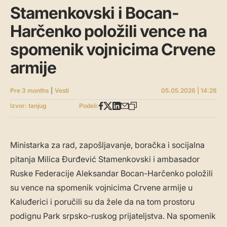
Stamenkovski i Bocan-
Harčenko položili vence na
spomenik vojnicima Crvene
armije
Pre 3 months
|
Vesti
05.05.2026 | 14:28
Izvor: tanjug
Podeli:
Ministarka za rad, zapošljavanje, boračka i socijalna
pitanja Milica Đurđević Stamenkovski i ambasador
Ruske Federacije Aleksandar Bocan-Harčenko položili
su vence na spomenik vojnicima Crvene armije u
Kaluđerici i poručili su da žele da na tom prostoru
podignu Park srpsko-ruskog prijateljstva. Na spomenik