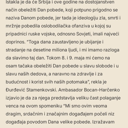
Istakla je da će Srbija i ove godine na dostojanstven
način obeležiti Dan pobede, koji potpuno prigodno se
naziva Danom pobede, jer tada je ideologiju zla, smrti i
mržnje pobedila oslobodilačka ofanziva u kojoj su
pripadnici ruske vojske, odnosno Sovjeti, imali najveći
doprinos. “Toga dana zaustavljeno je ubijanje i
stradanje na desetine miliona ljudi, i mi imamo razloga
da slavimo taj dan. Tokom 8. i 9. maja mi ćemo na
osam tačaka obeležiti Dan pobede u slavu slobode i u
slavu naših dedova, a naravno na zdravlje i za
budućnost i korist svih naših potomaka”, rekla je
Đurđević Stamenkovski. Ambasador Bocan-Harčenko
izjavio je da za njega predstavlja veliku čast polaganje
venca na ovom spomeniku “Mi smo ovim veoma
dragim, srdačnim i značajnim događajem počeli niz
događaja povodom Dana velike pobede. Izražavam