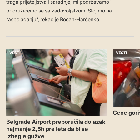
traga prijateljstva i saradnje, mi podržavamo i
pridružićemo se sa zadovoljstvom. Stojimo na
raspolaganju”, rekao je Bocan-Harčenko.
VESTI
VESTI
Cene gori
Belgrade Airport preporučila dolazak
najmanje 2,5h pre leta da bi se
izbegle gužve