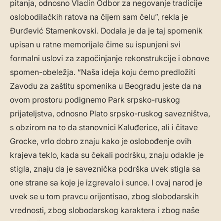
pitanja, odnosno Vladin Odbor za negovanje tradicije
oslobodilačkih ratova na čijem sam čelu”, rekla je
Đurđević Stamenkovski. Dodala je da je taj spomenik
upisan u ratne memorijale čime su ispunjeni svi
formalni uslovi za započinjanje rekonstrukcije i obnove
spomen-obeležja. “Naša ideja koju ćemo predložiti
Zavodu za zaštitu spomenika u Beogradu jeste da na
ovom prostoru podignemo Park srpsko-ruskog
prijateljstva, odnosno Plato srpsko-ruskog savezništva,
s obzirom na to da stanovnici Kaluđerice, ali i čitave
Grocke, vrlo dobro znaju kako je oslobođenje ovih
krajeva teklo, kada su čekali podršku, znaju odakle je
stigla, znaju da je saveznička podrška uvek stigla sa
one strane sa koje je izgrevalo i sunce. I ovaj narod je
uvek se u tom pravcu orijentisao, zbog slobodarskih
vrednosti, zbog slobodarskog karaktera i zbog naše