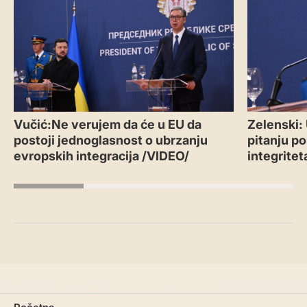
Vučić:Ne verujem da će u EU da
Zelenski:
postoji jednoglasnost o ubrzanju
pitanju po
evropskih integracija /VIDEO/
integritet