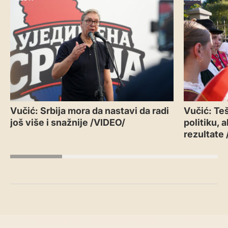
Vučić: Srbija mora da nastavi da radi
Vučić: Teš
još više i snažnije /VIDEO/
politiku, 
rezultate