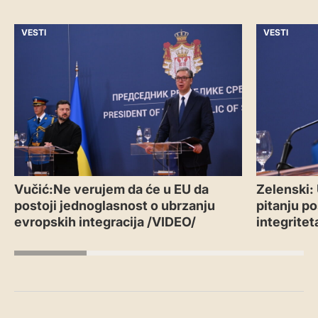
VESTI
VESTI
Vučić:Ne verujem da će u EU da
Zelenski:
postoji jednoglasnost o ubrzanju
pitanju po
evropskih integracija /VIDEO/
integritet