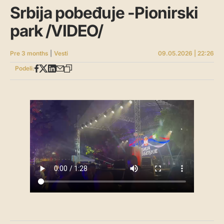
Srbija pobeđuje -Pionirski
park /VIDEO/
Pre 3 months
|
Vesti
09.05.2026 | 22:26
Podeli: