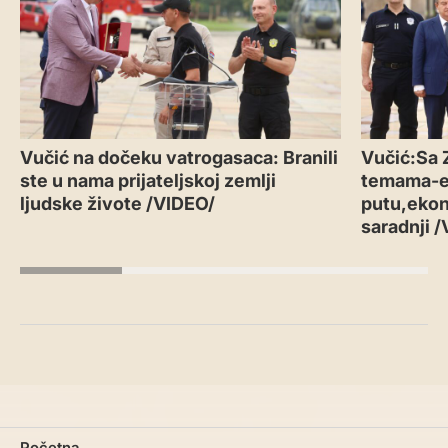
Vučić na dočeku vatrogasaca: Branili
Vučić:Sa 
ste u nama prijateljskoj zemlji
temama-
ljudske živote /VIDEO/
putu,ekon
saradnji 
Početna