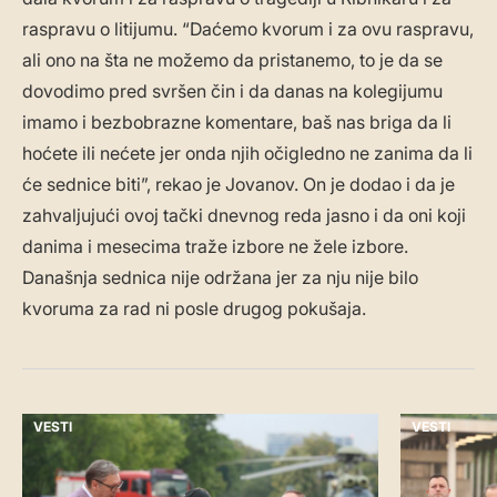
raspravu o litijumu. “Daćemo kvorum i za ovu raspravu,
ali ono na šta ne možemo da pristanemo, to je da se
dovodimo pred svršen čin i da danas na kolegijumu
imamo i bezbobrazne komentare, baš nas briga da li
hoćete ili nećete jer onda njih očigledno ne zanima da li
će sednice biti”, rekao je Jovanov. On je dodao i da je
zahvaljujući ovoj tački dnevnog reda jasno i da oni koji
danima i mesecima traže izbore ne žele izbore.
Današnja sednica nije održana jer za nju nije bilo
kvoruma za rad ni posle drugog pokušaja.
VESTI
VESTI