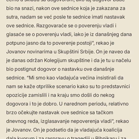
bio na snazi, nakon ove sednice koja je zakazana za
sutra, nadam se već posle te sednice imati nastavak
ove sednice. Razgovaraće se o poverenju vladi i
glasaće se o poverenju vladi, iako je iz današnjeg dana
potpuno jasno da to poverenje postoji”, rekao je
Jovanov novinarima u Skupštini Srbije. On je naveo da
je danas održan Kolegijum skupštine i da je tu u načelu
bio postignut dogovor o nastavku ove današnje
sednice. “Mi smo kao vladajuća većina insistirali da
nam se kaže otprilike scenario kako su to predstavnici
opozicije zamislili i na kraju smo došli do nekog
dogovora i to je dobro. U narednom periodu, relativno
brzo očekujte nastavak ove sednice sa tačkom
dnevnog reda, izglasavanje nepoverenja vladi”, rekao
je Jovanov. On je podsetio da je vladajuća koalicija
dala kvorum i za raspravu o tragediji u Ribnikaru i za