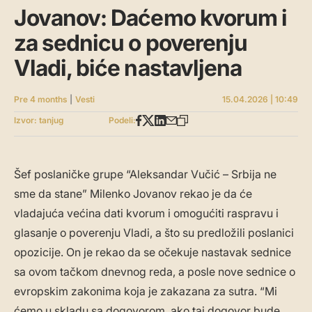
Jovanov: Daćemo kvorum i
za sednicu o poverenju
Vladi, biće nastavljena
Pre 4 months
|
Vesti
15.04.2026 | 10:49
Izvor: tanjug
Podeli:
Šef poslaničke grupe “Aleksandar Vučić – Srbija ne
sme da stane” Milenko Jovanov rekao je da će
vladajuća većina dati kvorum i omogućiti raspravu i
glasanje o poverenju Vladi, a što su predložili poslanici
opozicije. On je rekao da se očekuje nastavak sednice
sa ovom tačkom dnevnog reda, a posle nove sednice o
evropskim zakonima koja je zakazana za sutra. “Mi
ćemo u skladu sa dogovorom, ako taj dogovor bude