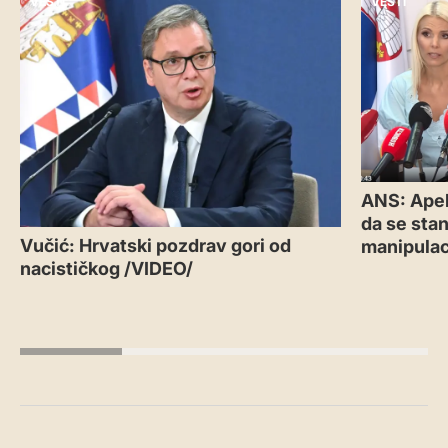
VESTI
VESTI
ANS: Apel
da se sta
Vučić: Hrvatski pozdrav gori od
manipulac
nacističkog /VIDEO/