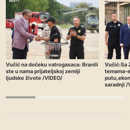
VESTI
VESTI
Vučić na dočeku vatrogasaca: Branili
Vučić:Sa 
ste u nama prijateljskoj zemlji
temama-
ljudske živote /VIDEO/
putu,ekon
saradnji 