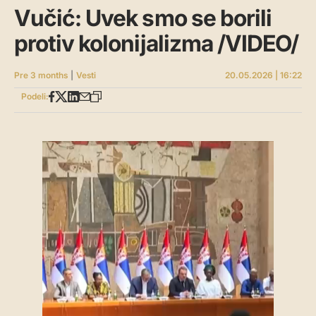
Vučić: Uvek smo se borili
protiv kolonijalizma /VIDEO/
Pre 3 months
|
Vesti
20.05.2026 | 16:22
Podeli: