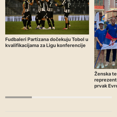
Fudbaleri Partizana dočekuju Tobol u
kvalifikacijama za Ligu konferencije
Ženska te
reprezenta
prvak Evr