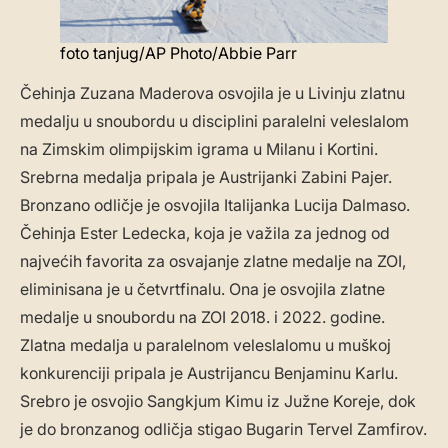
foto tanjug/AP Photo/Abbie Parr
Čehinja Zuzana Maderova osvojila je u Livinju zlatnu
medalju u snoubordu u disciplini paralelni veleslalom
na Zimskim olimpijskim igrama u Milanu i Kortini.
Srebrna medalja pripala je Austrijanki Zabini Pajer.
Bronzano odličje je osvojila Italijanka Lucija Dalmaso.
Čehinja Ester Ledecka, koja je važila za jednog od
najvećih favorita za osvajanje zlatne medalje na ZOI,
eliminisana je u četvrtfinalu. Ona je osvojila zlatne
medalje u snoubordu na ZOI 2018. i 2022. godine.
Zlatna medalja u paralelnom veleslalomu u muškoj
konkurenciji pripala je Austrijancu Benjaminu Karlu.
Srebro je osvojio Sangkjum Kimu iz Južne Koreje, dok
je do bronzanog odličja stigao Bugarin Tervel Zamfirov.