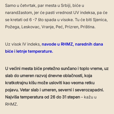
Samo u četvrtak, par mesta u Srbiji, biće u
narandžastom, jer će pasti vrednost UV indeksa, pa će
se kretati od 6 -7 što spada u visoke. Tu će biti Sjenica,
Požega, Leskovac, Vranje, Peć, Prizren, Priština.
Uz visok IV indeks,
navode u RHMZ, narednih dana
biće i letnje temperature.
U većini mesta biće pretežno sunčano i toplo vreme, uz
slab do umeren razvoj dnevne oblačnosti, koja
kratkotrajnu kišu može usloviti kao veoma retku
pojavu. Vetar slab i umeren, severni i severozapadni.
Najviša temperatura od 26 do 31 stepen
– kažu u
RHMZ.