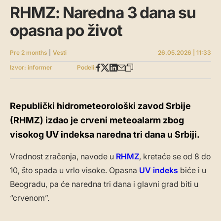
RHMZ: Naredna 3 dana su
opasna po život
Pre 2 months
|
Vesti
26.05.2026 | 11:33
Izvor: informer
Podeli:
Republički hidrometeorološki zavod Srbije
(RHMZ) izdao je crveni meteoalarm zbog
visokog UV indeksa naredna tri dana u Srbiji.
Vrednost zračenja, navode u
RHMZ
, kretaće se od 8 do
10, što spada u vrlo visoke. Opasna
UV indeks
biće i u
Beogradu, pa će naredna tri dana i glavni grad biti u
“crvenom”.