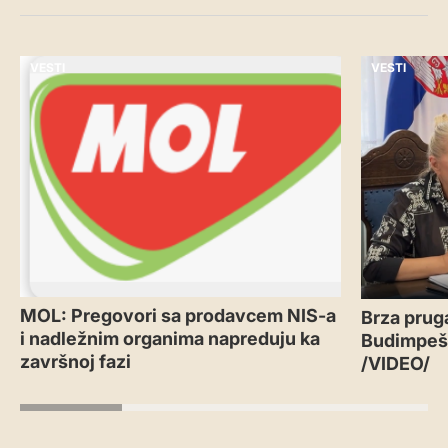
VESTI
VESTI
MOL: Pregovori sa prodavcem NIS-a
Brza prug
i nadležnim organima napreduju ka
Budimpešt
završnoj fazi
/VIDEO/