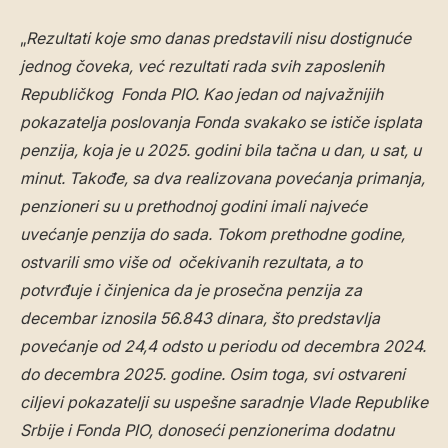
„
Rezultati koje smo danas predstavili nisu dostignuće
jednog čoveka, već rezultati rada svih zaposlenih
Republičkog Fonda PIO. Kao jedan od najvažnijih
pokazatelja poslovanja Fonda svakako se ističe isplata
penzija, koja je u 2025. godini bila tačna u dan, u sat, u
minut. Takođe, sa dva realizovana povećanja primanja,
penzioneri su u prethodnoj godini imali najveće
uvećanje penzija do sada. Tokom prethodne godine,
ostvarili smo više od očekivanih rezultata, a to
potvrđuje i činjenica da je prosečna penzija za
decembar iznosila 56.843 dinara, što predstavlja
povećanje od 24,4 odsto u periodu od decembra 2024.
do decembra 2025. godine. Osim toga, svi ostvareni
ciljevi pokazatelji su uspešne saradnje Vlade Republike
Srbije i Fonda PIO, donoseći penzionerima dodatnu