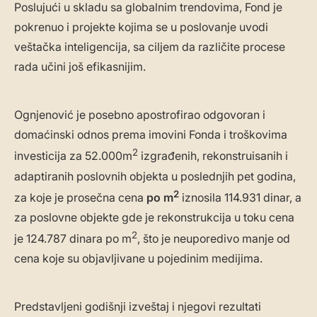
Poslujući u skladu sa globalnim trendovima, Fond je
pokrenuo i projekte kojima se u poslovanje uvodi
veštačka inteligencija, sa ciljem da različite procese
rada učini još efikasnijim.
Ognjenović je posebno apostrofirao odgovoran i
domaćinski odnos prema imovini Fonda i troškovima
2
investicija za 52.000m
izgrađenih, rekonstruisanih i
adaptiranih poslovnih objekta u poslednjih pet godina,
2
za koje je prosečna cena
po m
iznosila 114.931 dinar, a
za poslovne objekte gde je rekonstrukcija u toku cena
2
je 124.787 dinara po m
, što je neuporedivo manje od
cena koje su objavljivane u pojedinim medijima.
Predstavljeni godišnji izveštaj i njegovi rezultati