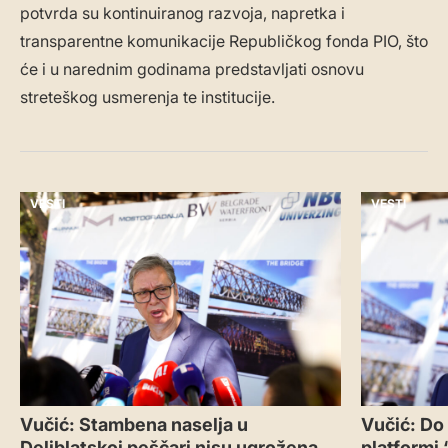
potvrda su kontinuiranog razvoja, napretka i
transparentne komunikacije Republičkog fonda PIO, što
će i u narednim godinama predstavljati osnovu
streteškog usmerenja te institucije.
VESTI
VESTI
Vučić: Stambena naselja u
Vučić: Do
Deliblatskoj peščari nisu ugrožena
platformi “