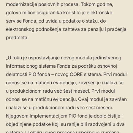
modernizacije poslovnih procesa. Tokom godine,
gotovo milion osiguranika koristilo je elektronske
servise Fonda, od uvida u podatke o stažu, do
elektronskog podnošenja zahteva za penziju i praćenja
predmeta.
„U toku je uspostavljanje novog modula jedinstvenog
informacionog sistema Fonda za podršku osnovnoj
delatnosti PIO fonda – novog CORE sistema. Prvi modul
odnosi se na matičnu evidenciju, završen je i nalazi se
u produkcionom radu već šest meseci. Prvi modul
odnosi se na matičnu evidenciju. Ovaj modul je završen
i nalazi se u produkcionom radu već šest meseci.
Njegovom implementacijom PIO fond je dobio čistije i
objedinjene podatke koji su ranije bili razdvojeni u dva
sistema. U okviru ovog procesa uspešno je izvršena