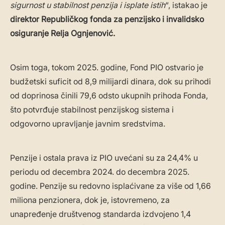
sigurnost u stabilnost penzija i isplate istih
“, istakao je
direktor Republičkog fonda za penzijsko i invalidsko
osiguranje Relja Ognjenović.
Osim toga, tokom 2025. godine, Fond PIO ostvario je
budžetski suficit od 8,9 milijardi dinara, dok su prihodi
od doprinosa činili 79,6 odsto ukupnih prihoda Fonda,
što potvrđuje stabilnost penzijskog sistema i
odgovorno upravljanje javnim sredstvima.
Penzije i ostala prava iz PIO uvećani su za 24,4% u
periodu od decembra 2024. do decembra 2025.
godine. Penzije su redovno isplaćivane za više od 1,66
miliona penzionera, dok je, istovremeno, za
unapređenje društvenog standarda izdvojeno 1,4