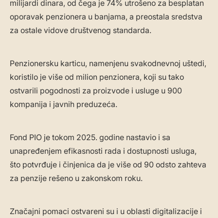
milijardi dinara, od čega je 74% utrošeno za besplatan
oporavak penzionera u banjama, a preostala sredstva
za ostale vidove društvenog standarda.
Penzionersku karticu, namenjenu svakodnevnoj uštedi,
koristilo je više od milion penzionera, koji su tako
ostvarili pogodnosti za proizvode i usluge u 900
kompanija i javnih preduzeća.
Fond PIO je tokom 2025. godine nastavio i sa
unapređenjem efikasnosti rada i dostupnosti usluga,
što potvrđuje i činjenica da je više od 90 odsto zahteva
za penzije rešeno u zakonskom roku.
Značajni pomaci ostvareni su i u oblasti digitalizacije i