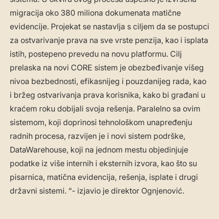
migracija oko 380 miliona dokumenata matične
evidencije. Projekat se nastavlja s ciljem da se postupci
za ostvarivanje prava na sve vrste penzija, kao i isplata
istih, postepeno prevedu na novu platformu. Cilj
prelaska na novi CORE sistem je obezbeđivanje višeg
nivoa bezbednosti, efikasnijeg i pouzdanijeg rada, kao
i bržeg ostvarivanja prava korisnika, kako bi građani u
kraćem roku dobijali svoja rešenja. Paralelno sa ovim
sistemom, koji doprinosi tehnološkom unapređenju
radnih procesa, razvijen je i novi sistem podrške,
DataWarehouse, koji na jednom mestu objedinjuje
podatke iz više internih i eksternih izvora, kao što su
pisarnica, matična evidencija, rešenja, isplate i drugi
državni sistemi. “- izjavio je direktor Ognjenović.