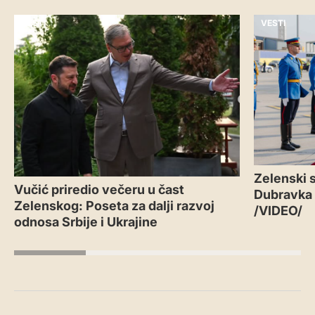
VESTI
VESTI
Zelenski s
Vučić priredio večeru u čast
Dubravka
Zelenskog: Poseta za dalji razvoj
/VIDEO/
odnosa Srbije i Ukrajine