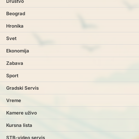
Društvo
Beograd
Hronika
Svet
Ekonomija
Zabava
Sport
Gradski Servis
Vreme
Kamere uživo
Kursna lista
STB-video servis