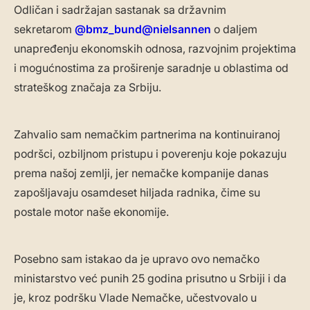
Odličan i sadržajan sastanak sa državnim
sekretarom
@bmz_bund
@nielsannen
o daljem
unapređenju ekonomskih odnosa, razvojnim projektima
i mogućnostima za proširenje saradnje u oblastima od
strateškog značaja za Srbiju.
Zahvalio sam nemačkim partnerima na kontinuiranoj
podršci, ozbiljnom pristupu i poverenju koje pokazuju
prema našoj zemlji, jer nemačke kompanije danas
zapošljavaju osamdeset hiljada radnika, čime su
postale motor naše ekonomije.
Posebno sam istakao da je upravo ovo nemačko
ministarstvo već punih 25 godina prisutno u Srbiji i da
je, kroz podršku Vlade Nemačke, učestvovalo u