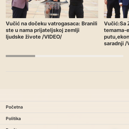
Vučić na dočeku vatrogasaca: Branili
Vučić:Sa 
ste u nama prijateljskoj zemlji
temama-
ljudske živote /VIDEO/
putu,ekon
saradnji 
Početna
Politika