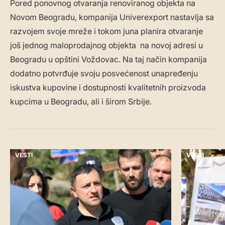
Pored ponovnog otvaranja renoviranog objekta na
Novom Beogradu, kompanija Univerexport nastavlja sa
razvojem svoje mreže i tokom juna planira otvaranje
još jednog maloprodajnog objekta na novoj adresi u
Beogradu u opštini Voždovac. Na taj način kompanija
dodatno potvrđuje svoju posvećenost unapređenju
iskustva kupovine i dostupnosti kvalitetnih proizvoda
kupcima u Beogradu, ali i širom Srbije.
VESTI
VESTI