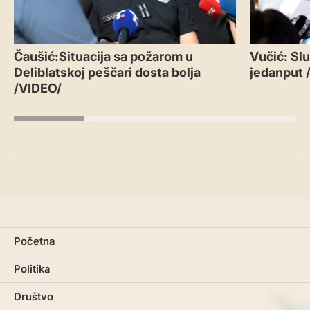
Čaušić:Situacija sa požarom u
Vučić: Slu
Deliblatskoj peščari dosta bolja
jedanput 
/VIDEO/
Početna
Politika
Društvo