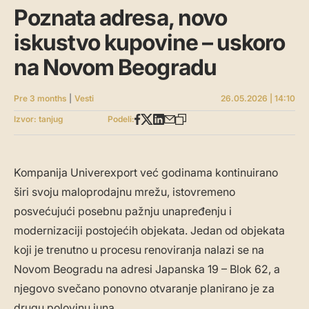
Poznata adresa, novo
iskustvo kupovine – uskoro
na Novom Beogradu
Pre 3 months
|
Vesti
26.05.2026 | 14:10
Izvor: tanjug
Podeli:
Kompanija Univerexport već godinama kontinuirano
širi svoju maloprodajnu mrežu, istovremeno
posvećujući posebnu pažnju unapređenju i
modernizaciji postojećih objekata. Jedan od objekata
koji je trenutno u procesu renoviranja nalazi se na
Novom Beogradu na adresi Japanska 19 – Blok 62, a
njegovo svečano ponovno otvaranje planirano je za
drugu polovinu juna.