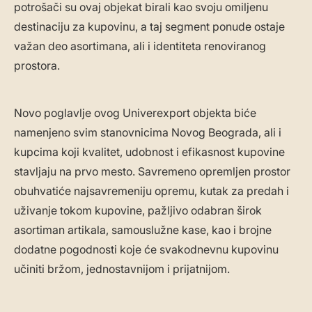
potrošači su ovaj objekat birali kao svoju omiljenu
destinaciju za kupovinu, a taj segment ponude ostaje
važan deo asortimana, ali i identiteta renoviranog
prostora.
Novo poglavlje ovog Univerexport objekta biće
namenjeno svim stanovnicima Novog Beograda, ali i
kupcima koji kvalitet, udobnost i efikasnost kupovine
stavljaju na prvo mesto. Savremeno opremljen prostor
obuhvatiće najsavremeniju opremu, kutak za predah i
uživanje tokom kupovine, pažljivo odabran širok
asortiman artikala, samouslužne kase, kao i brojne
dodatne pogodnosti koje će svakodnevnu kupovinu
učiniti bržom, jednostavnijom i prijatnijom.