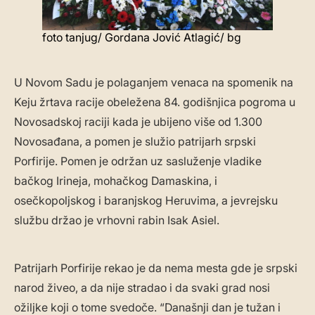
foto tanjug/ Gordana Jović Atlagić/ bg
U Novom Sadu je polaganjem venaca na spomenik na
Keju žrtava racije obeležena 84. godišnjica pogroma u
Novosadskoj raciji kada je ubijeno više od 1.300
Novosađana, a pomen je služio patrijarh srpski
Porfirije. Pomen je održan uz sasluženje vladike
bačkog Irineja, mohačkog Damaskina, i
osečkopoljskog i baranjskog Heruvima, a jevrejsku
službu držao je vrhovni rabin Isak Asiel.
Patrijarh Porfirije rekao je da nema mesta gde je srpski
narod živeo, a da nije stradao i da svaki grad nosi
ožiljke koji o tome svedoče. “Današnji dan je tužan i