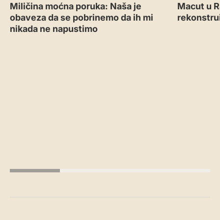
Miličina moćna poruka: Naša je
Macut u R
obaveza da se pobrinemo da ih mi
rekonstru
nikada ne napustimo