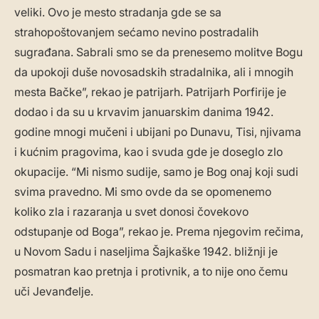
veliki. Ovo je mesto stradanja gde se sa
strahopoštovanjem sećamo nevino postradalih
sugrađana. Sabrali smo se da prenesemo molitve Bogu
da upokoji duše novosadskih stradalnika, ali i mnogih
mesta Bačke”, rekao je patrijarh. Patrijarh Porfirije je
dodao i da su u krvavim januarskim danima 1942.
godine mnogi mučeni i ubijani po Dunavu, Tisi, njivama
i kućnim pragovima, kao i svuda gde je doseglo zlo
okupacije. “Mi nismo sudije, samo je Bog onaj koji sudi
svima pravedno. Mi smo ovde da se opomenemo
koliko zla i razaranja u svet donosi čovekovo
odstupanje od Boga”, rekao je. Prema njegovim rečima,
u Novom Sadu i naseljima Šajkaške 1942. bližnji je
posmatran kao pretnja i protivnik, a to nije ono čemu
uči Jevanđelje.