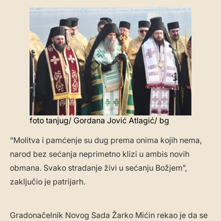
foto tanjug/ Gordana Jović Atlagić/ bg
“Molitva i pamćenje su dug prema onima kojih nema,
narod bez sećanja neprimetno klizi u ambis novih
obmana. Svako stradanje živi u sećanju Božjem”,
zaključio je patrijarh.
Gradonačelnik Novog Sada Žarko Mićin rekao je da se