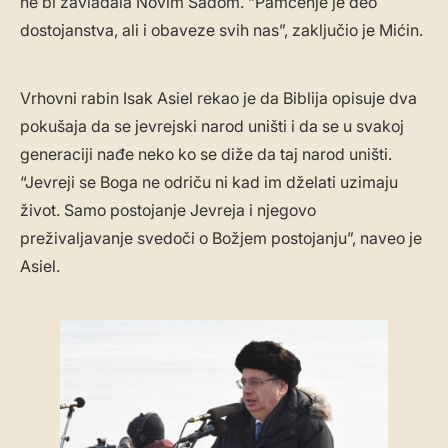
ne bi zavladala Novim Sadom. “Pamćenje je deo
dostojanstva, ali i obaveze svih nas”, zaključio je Mićin.
Vrhovni rabin Isak Asiel rekao je da Biblija opisuje dva
pokušaja da se jevrejski narod uništi i da se u svakoj
generaciji nađe neko ko se diže da taj narod uništi.
“Jevreji se Boga ne odriču ni kad im dželati uzimaju
život. Samo postojanje Jevreja i njegovo
preživaljavanje svedoči o Božjem postojanju”, naveo je
Asiel.