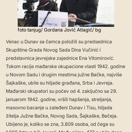
foto tanjug/ Gordana Jović Atlagić/ bg
Venac u Dunav sa čamca položili su predsednica
Skupštine Grada Novog Sada Dina Vučinić i
predstavnica jevrejske zajednice Ena Vitomirović.
Tokom racije mađarske okupacione vlasti 1942. godine
u Novom Sadu i drugim mestima južne Bačke, najviše
Šajkaške, ubile su hiljade građana, Srba i Jevreja.
Mađarski okupatori su počev od 4. zaključno sa 29.
januarom 1942. godine, vršili hapšenja, streljanja,
masovno bacanje u zaleđeni Dunav i Tisu, hiljada
žitelja Južne Bačke, Novog Sada, Šajkaške, Bečeja.
Ubijeno je, koliko se zna, 3.809 osoba, od čega su