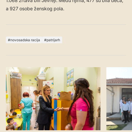
1.068 žrtava bili Jevreji. Među njima, 477 su bila deca,
a 927 osobe ženskog pola.
novosadska racija
patrijarh
VESTI
DRUŠTVO