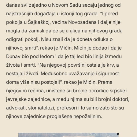
danas svi zajedno u Novom Sadu sećaju jednog od
najstrašnijih događaja u istoriji tog grada. “I pored
pokolja u Šajkaškoj, većina Novosađana i dalje nije
mogla da zamisli da će se u ulicama njihovog grada
odigrati pokolj. Nisu znali da je doneta odluka o
njihovoj smrti”, rekao je Mićin. Mićin je dodao i da je
Dunav bio pod ledom i da je taj led bio linija između
života i smrti. “Na njegovoj površini ostala je krv, a
nestajali životi. Međusobno uvažavanje i sigurnost
doma više nisu postojali”, rekao je Mićin. Prema
njegovim rečima, uništene su brojne porodice srpske i
jevrejske zajednice, a među njima su bili brojni doktori,
advokati, stomatolozi, profesori i to samo zato što su
njihove zajednice proglašene nepoželjnim.