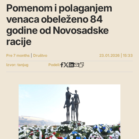
Pomenom i polaganjem
venaca obeleženo 84
godine od Novosadske
racije
Pre 7 months
|
Društvo
23.01.2026 | 15:33
Izvor: tanjug
Podeli: