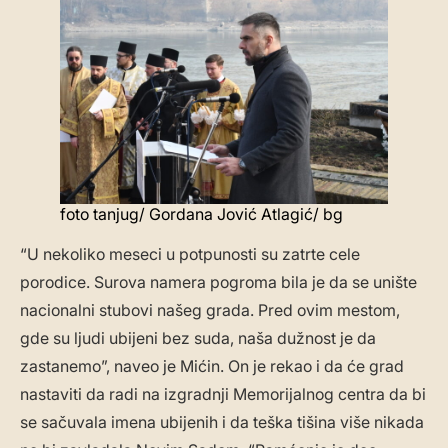
foto tanjug/ Gordana Jović Atlagić/ bg
“U nekoliko meseci u potpunosti su zatrte cele
porodice. Surova namera pogroma bila je da se unište
nacionalni stubovi našeg grada. Pred ovim mestom,
gde su ljudi ubijeni bez suda, naša dužnost je da
zastanemo”, naveo je Mićin. On je rekao i da će grad
nastaviti da radi na izgradnji Memorijalnog centra da bi
se sačuvala imena ubijenih i da teška tišina više nikada