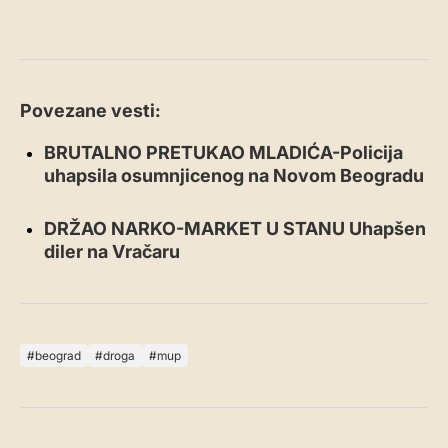
Povezane vesti:
BRUTALNO PRETUKAO MLADIĆA-Policija
uhapsila osumnjicenog na Novom Beogradu
DRŽAO NARKO-MARKET U STANU Uhapšen
diler na Vračaru
beograd
droga
mup