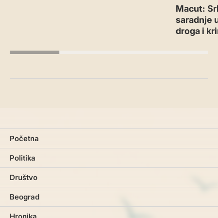
Macut: Sr
saradnje 
droga i kr
Početna
Politika
Društvo
Beograd
Hronika