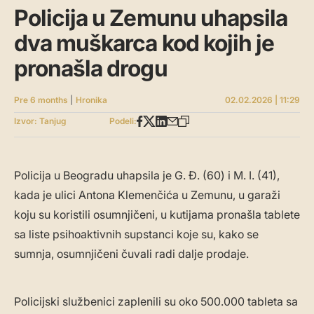
Policija u Zemunu uhapsila
dva muškarca kod kojih je
pronašla drogu
Pre 6 months
|
Hronika
02.02.2026 | 11:29
Izvor: Tanjug
Podeli:
Policija u Beogradu uhapsila je G. Đ. (60) i M. I. (41),
kada je ulici Antona Klemenčića u Zemunu, u garaži
koju su koristili osumnjičeni, u kutijama pronašla tablete
sa liste psihoaktivnih supstanci koje su, kako se
sumnja, osumnjičeni čuvali radi dalje prodaje.
Policijski službenici zaplenili su oko 500.000 tableta sa