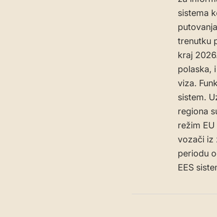
sistema ko
putovanja
trenutku 
kraj 2026
polaska, 
viza. Fun
sistem. U
regiona s
režim EU 
vozači iz
periodu o
EES sistem