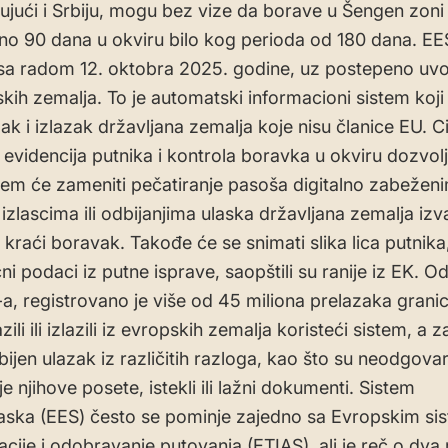
čujući i Srbiju, mogu bez vize da borave u Šengen zoni
o 90 dana u okviru bilo kog perioda od 180 dana. EE
sa radom 12. oktobra 2025. godine, uz postepeno uv
kih zemalja. To je automatski informacioni sistem koji 
ak i izlazak državljana zemalja koje nisu članice EU. Cil
a evidencija putnika i kontrola boravka u okviru dozvol
tem će zameniti pečatiranje pasoša digitalno zabežen
izlascima ili odbijanjima ulaska državljana zemalja izv
kraći boravak. Takođe će se snimati slika lica putnika,
lični podaci iz putne isprave, saopštili su ranije iz EK. 
a, registrovano je više od 45 miliona prelazaka grani
azili ili izlazili iz evropskih zemalja koristeći sistem, a
dbijen ulazak iz različitih razloga, kao što su neodgova
 njihove posete, istekli ili lažni dokumenti. Sistem
laska (EES) često se pominje zajedno sa Evropskim s
cije i odobravanje putovanja (ETIAS), ali je reč o dva r