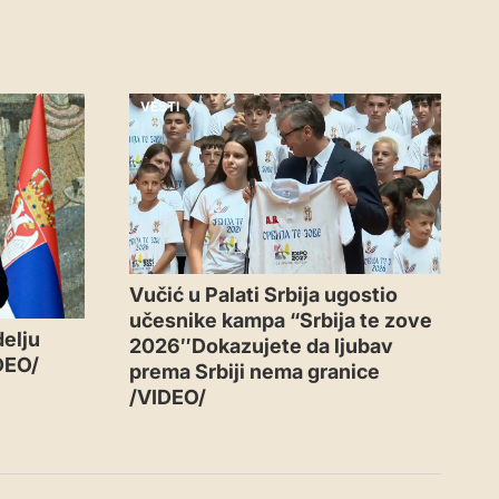
VESTI
Vučić u Palati Srbija ugostio
učesnike kampa “Srbija te zove
delju
2026″Dokazujete da ljubav
DEO/
prema Srbiji nema granice
/VIDEO/