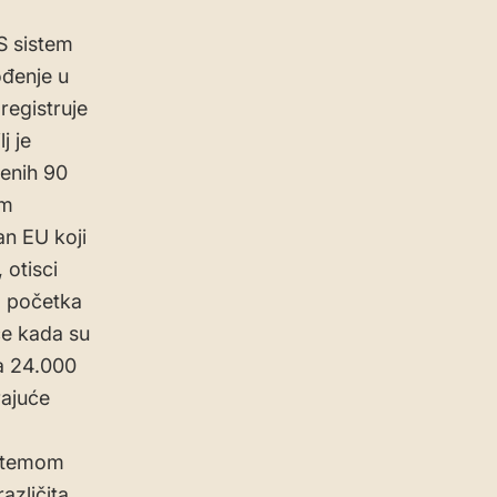
S sistem
ođenje u
registruje
j je
jenih 90
im
an EU koji
 otisci
Od početka
ce kada su
 za 24.000
rajuće
istemom
azličita