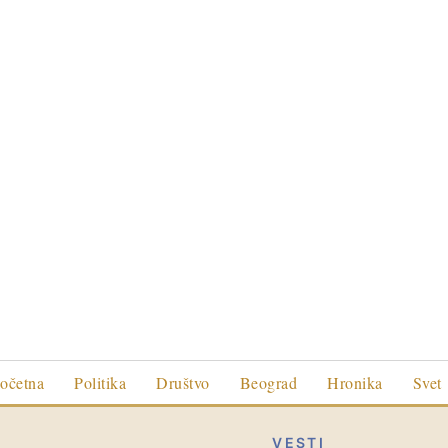
očetna
Politika
Društvo
Beograd
Hronika
Svet
VESTI