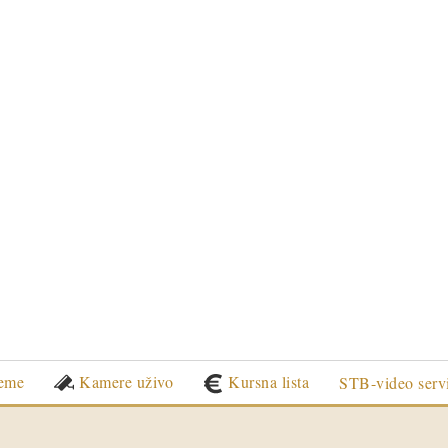
eme
Kamere uživo
Kursna lista
STB-video serv