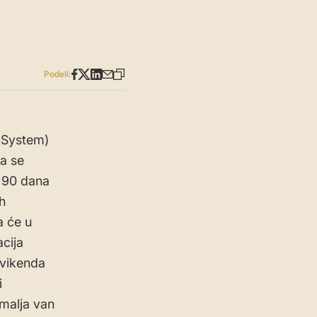
Podeli:
t System)
a se
e 90 dana
h
a će u
cija
 vikenda
i
malja van