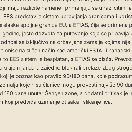
ji imaju različite namene i primenjuju se u različitim 
. EES predstavlja sistem upravljanja granicama i korist
prelaska spoljne granice EU, a ETIAS, čija se primena p
. godine, jeste dozvola za putovanje koja se pribavlja 
i odnosi se isključivo na državljane zemalja kojima nij
kcioniše na sličan način kao američki ESTA ili kanadski
z to EES sistem je besplatan, a ETIAS se plaća. Prevozn
u krajem januara zajedno blokirali prelaze zbog strog
koji je poznat kao pravilo 90/180 dana, koje podraz
 zemalja koje nisu članice mogu provesti najviše 90 da
d 180 dana unutar Šengen zone, a dodatni pritisak je n
 koji predviđa uzimanje otisaka i slikanje lica.