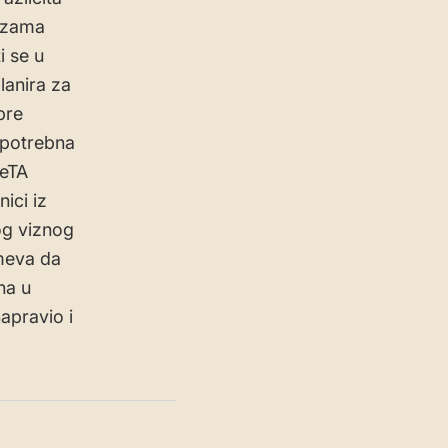
fazama
i se u
lanira za
pre
e potrebna
 eTA
ici iz
og viznog
umeva da
na u
apravio i