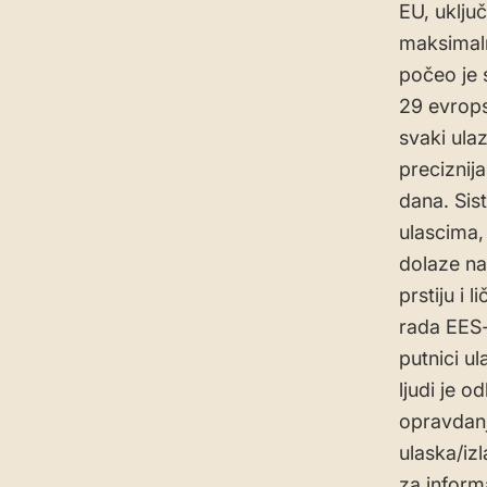
EU, uklju
maksimaln
počeo je 
29 evrops
svaki ulaz
preciznij
dana. Sis
ulascima, 
dolaze na 
prstiju i 
rada EES-
putnici ul
ljudi je o
opravdanje
ulaska/iz
za informa