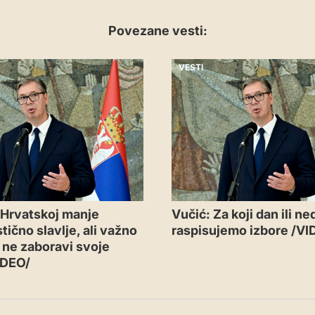
Povezane vesti:
VESTI
 Hrvatskoj manje
Vučić: Za koji dan ili ne
tično slavlje, ali važno
raspisujemo izbore /VI
a ne zaboravi svoje
IDEO/