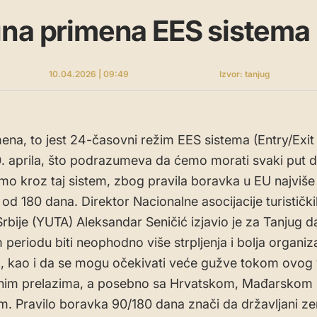
una primena EES sistema
10.04.2026 | 09:49
Izvor: tanjug
ena, to jest 24-časovni režim EES sistema (Entry/Exi
0. aprila, što podrazumeva da ćemo morati svaki put d
emo kroz taj sistem, zbog pravila boravka u EU najviš
 od 180 dana. Direktor Nacionalne asocijacije turistički
Srbije (YUTA) Aleksandar Seničić izjavio je za Tanjug d
periodu biti neophodno više strpljenja i bolja organiza
, kao i da se mogu očekivati veće gužve tokom ovog
čnim prelazima, a posebno sa Hrvatskom, Mađarskom 
. Pravilo boravka 90/180 dana znači da državljani ze