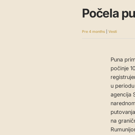
Počela p
Pre 4 months
|
Vesti
Puna prim
počinje 1
registruj
u periodu
agencija 
narednom 
putovanja
na grani
Rumunijom