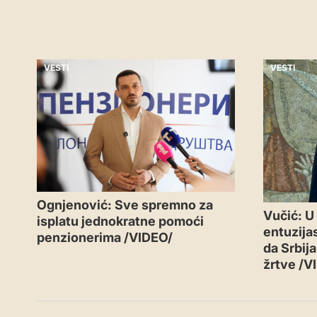
VESTI
VESTI
Ognjenović: Sve spremno za
Vučić: U
isplatu jednokratne pomoći
entuzijas
penzionerima /VIDEO/
da Srbij
žrtve /V