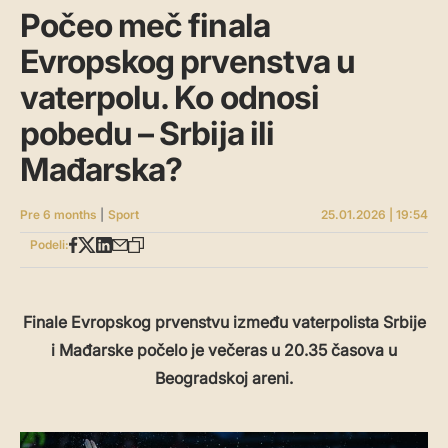
Počeo meč finala
Evropskog prvenstva u
vaterpolu. Ko odnosi
pobedu – Srbija ili
Mađarska?
Pre 6 months
|
Sport
25.01.2026 | 19:54
Podeli:
Finale Evropskog prvenstvu između vaterpolista Srbije
i Mađarske počelo je večeras u 20.35 časova u
Beogradskoj areni.