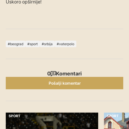
Uskoro opširnije!
beograd
sport
srbija
vaterpolo
0
Komentari
Pošalji komentar
SPORT
SPORT