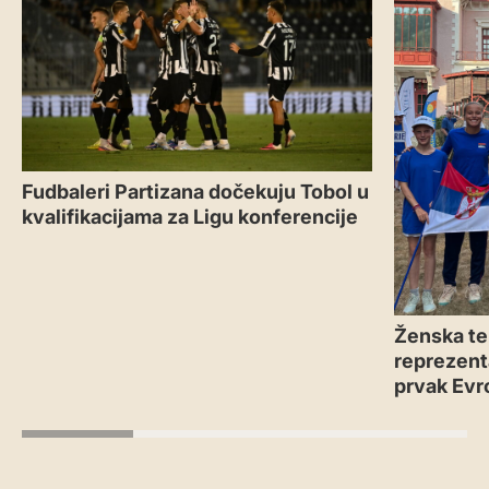
Fudbaleri Partizana dočekuju Tobol u
kvalifikacijama za Ligu konferencije
Ženska te
reprezenta
prvak Evr