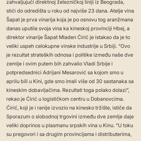
zahvaljujući direktnoj železničkoj liniji iz Beograda,
stići do odredišta u roku od najviše 23 dana. Atelje vina
Šapat je prva vinarija koja je po osnovu tog aranžmana
danas uputila svoja vina ka kineskoj provinciji Hbej, a
direktor vinarije Šapat Mladen Ćirić je istakao da je to
veliki uspeh celokupne vinske industrije u Srbiji. “Ovo
je rezultat strateških odnosa i politike između naše dve
zemlje i ovim putem bih zahvalio Vladi Srbije i
potpredsednici Adrijani Mesarović sa kojom smo u
aprilu bili u Kini, gde smo imali više od 30 sastanaka sa
kineskim dobavljačima. Rezultati toga polako dolazi”,
rekao je Ćirić u logističkom centru u Dobanovcima.
Ćirić, koji je i ranije izvozio na kinesko tržište, ističe da
Sporazum o slobodnoj trgovini između dve zemlje daje
veliki doprinos u plasmanu srpskih vina u Kinu. “U toku
su pregovori i sa drugim provincijama i distributerima,