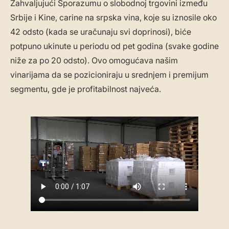
Zahvaljujući Sporazumu o slobodnoj trgovini između
Srbije i Kine, carine na srpska vina, koje su iznosile oko
42 odsto (kada se uračunaju svi doprinosi), biće
potpuno ukinute u periodu od pet godina (svake godine
niže za po 20 odsto). Ovo omogućava našim
vinarijama da se pozicioniraju u srednjem i premijum
segmentu, gde je profitabilnost najveća.