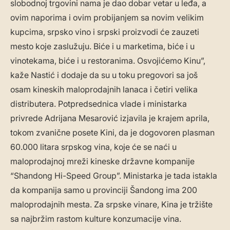
slobodnoj trgovini nama je dao dobar vetar u leđa, a
ovim naporima i ovim probijanjem sa novim velikim
kupcima, srpsko vino i srpski proizvodi će zauzeti
mesto koje zaslužuju. Biće i u marketima, biće i u
vinotekama, biće i u restoranima. Osvojićemo Kinu”,
kaže Nastić i dodaje da su u toku pregovori sa još
osam kineskih maloprodajnih lanaca i četiri velika
distributera. Potpredsednica vlade i ministarka
privrede Adrijana Mesarović izjavila je krajem aprila,
tokom zvanične posete Kini, da je dogovoren plasman
60.000 litara srpskog vina, koje će se naći u
maloprodajnoj mreži kineske državne kompanije
“Shandong Hi-Speed Group”. Ministarka je tada istakla
da kompanija samo u provinciji Šandong ima 200
maloprodajnih mesta. Za srpske vinare, Kina je tržište
sa najbržim rastom kulture konzumacije vina.