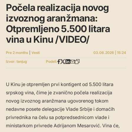
Počela realizacija novog
izvoznog aranžmana:
Otpremljeno 5.500 litara
vina u Kinu /VIDEO/
Pre 2 months
|
Vesti
03.06.2026 | 15:24
Izvor: tanjug
Podeli:
U Kinu je otpremljen prvi kontigent od 5.500 litara
srpskog vina, čime je zvanično počela realizacija
novog izvoznog aranžmana ugovorenog tokom
nedavne posete delegacije Vlade Srbije i domaćih
privrednika na čelu sa potpredsednicom vlade i
ministarkom privrede Adrijanom Mesarović. Vina će,