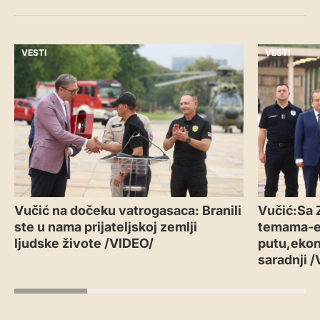
VESTI
VESTI
Vučić na dočeku vatrogasaca: Branili
Vučić:Sa 
ste u nama prijateljskoj zemlji
temama-
ljudske živote /VIDEO/
putu,ekon
saradnji 