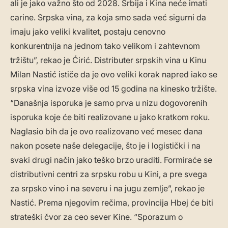
ali je jako važno što od 2028. Srbija i Kina neće imati
carine. Srpska vina, za koja smo sada već sigurni da
imaju jako veliki kvalitet, postaju cenovno
konkurentnija na jednom tako velikom i zahtevnom
tržištu”, rekao je Ćirić. Distributer srpskih vina u Kinu
Milan Nastić ističe da je ovo veliki korak napred iako se
srpska vina izvoze više od 15 godina na kinesko tržište.
“Današnja isporuka je samo prva u nizu dogovorenih
isporuka koje će biti realizovane u jako kratkom roku.
Naglasio bih da je ovo realizovano već mesec dana
nakon posete naše delegacije, što je i logistički i na
svaki drugi način jako teško brzo uraditi. Formiraće se
distributivni centri za srpsku robu u Kini, a pre svega
za srpsko vino i na severu i na jugu zemlje”, rekao je
Nastić. Prema njegovim rečima, provincija Hbej će biti
strateški čvor za ceo sever Kine. “Sporazum o