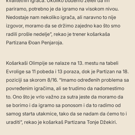
kvalitetnih igrača. Ukoliko budemo želeli da im
pariramo, potrebno je da igramo na visokom nivou.
Nedostaje nam nekoliko igrača, ali naravno to nije
izgovor, moramo da se držimo zajedno kao što smo
radili prošle nedelje”, rekao je trener košarkaša
Partizana Đoan Penjaroja.
Košarkaši Olimpije se nalaze na 13. mestu na tabeli
Evrolige sa 11 pobeda i 13 poraza, dok je Partizan na 18.
poziciji sa skorom 8/16. “Imamo određenih problema sa
povređenim igračima, ali se trudimo da nadomestimo
to. Ono što je vrlo važno za sutra jeste da moramo da
se borimo i da igramo sa ponosom i da to radimo od
samog starta utakmice, tako da se nadam da ćemo to i
uraditi”, rekao je košarkaš Partizana Tonje Džekiri.