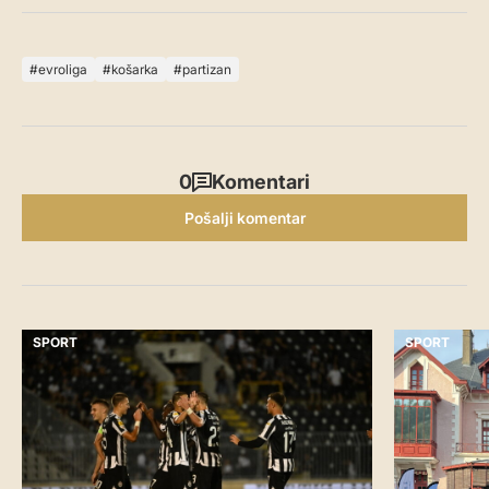
evroliga
košarka
partizan
0
Komentari
Pošalji komentar
SPORT
SPORT