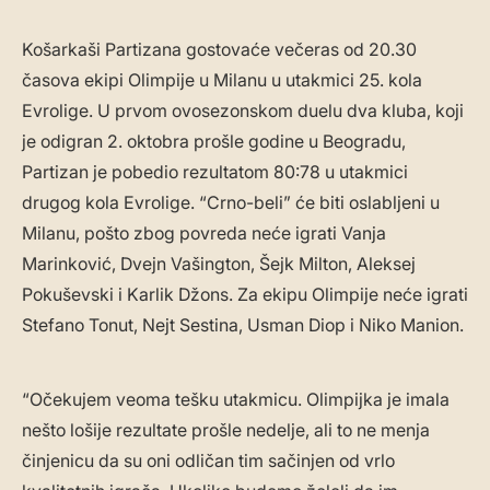
Košarkaši Partizana gostovaće večeras od 20.30
časova ekipi Olimpije u Milanu u utakmici 25. kola
Evrolige. U prvom ovosezonskom duelu dva kluba, koji
je odigran 2. oktobra prošle godine u Beogradu,
Partizan je pobedio rezultatom 80:78 u utakmici
drugog kola Evrolige. “Crno-beli” će biti oslabljeni u
Milanu, pošto zbog povreda neće igrati Vanja
Marinković, Dvejn Vašington, Šejk Milton, Aleksej
Pokuševski i Karlik Džons. Za ekipu Olimpije neće igrati
Stefano Tonut, Nejt Sestina, Usman Diop i Niko Manion.
“Očekujem veoma tešku utakmicu. Olimpijka je imala
nešto lošije rezultate prošle nedelje, ali to ne menja
činjenicu da su oni odličan tim sačinjen od vrlo