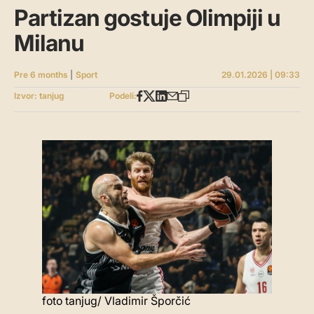
Partizan gostuje Olimpiji u
Milanu
Pre 6 months
|
Sport
29.01.2026 | 09:33
Izvor: tanjug
Podeli:
foto tanjug/ Vladimir Šporčić