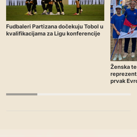
Fudbaleri Partizana dočekuju Tobol u
kvalifikacijama za Ligu konferencije
Ženska te
reprezenta
prvak Evr